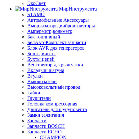
ЭкоСвет
МирИнструмента
STAMO
Автомобильные Аксессуары
Амортизаторы,виброизоляторы
Амперметр,вольметр
Бак топливный
БелАвтоКомплект запчасти
Блок AVR для генераторов
Болты,винты
Бухты цепей
Вентиляторы, крыльчатки
Вкладыш шатуна
Втулки
Выключатели
Высоковольтный провод
Гайки
Глушители
Головка компрессорная
Двигатель для шуруповерта
Замки зажигания
Запчасти
Запчасти BOSCH
Запчасти ECHO
CHAMPION