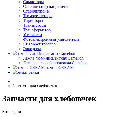
Симисторы
Стабилизатор напряженя
Стабилитроны
Терморезисторы
Тиристоры
Транзисторы
Трансформатор
Усилители
Фотоэлектронный умножитель
ШИМ-контроллер
Энкодеры
лампы Camelion
Лампа люминисцентная Сamelion
Лампа энергосберегающая Сamelion
лампы OSRAM
рейки
Запчасти для хлебопечек
Запчасти для хлебопечек
Категории