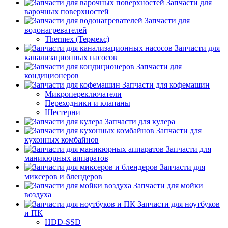
Запчасти для
варочных поверхностей
Запчасти для
водонагревателей
Thermex (Термекс)
Запчасти для
канализационных насосов
Запчасти для
кондиционеров
Запчасти для кофемашин
Микропереключатели
Переходники и клапаны
Шестерни
Запчасти для кулера
Запчасти для
кухонных комбайнов
Запчасти для
маникюрных аппаратов
Запчасти для
миксеров и блендеров
Запчасти для мойки
воздуха
Запчасти для ноутбуков
и ПК
HDD-SSD