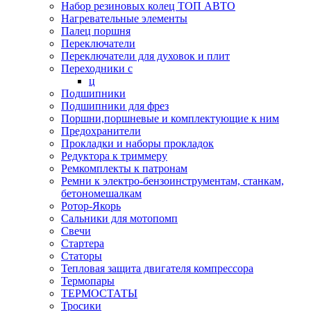
Набор резиновых колец ТОП АВТО
Нагревательные элементы
Палец поршня
Переключатели
Переключатели для духовок и плит
Переходники с
ц
Подшипники
Подшипники для фрез
Поршни,поршневые и комплектующие к ним
Предохранители
Прокладки и наборы прокладок
Редуктора к триммеру
Ремкомплекты к патронам
Ремни к электро-бензоинструментам, станкам,
бетономешалкам
Ротор-Якорь
Сальники для мотопомп
Свечи
Стартера
Статоры
Тепловая защита двигателя компрессора
Термопары
ТЕРМОСТАТЫ
Тросики