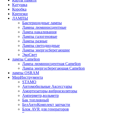
Карты памяти
Катушка
Коробка
Крепежи
ЛАМПЫ
Бактерицидные лампы
Ламны люминисцентные
Лампа накаливания
Лампы галогеновые
Лампы разные
Лампы светодиодные
Лампы энергосберегающие
ЭкоСвет
лампы Camelion
Лампа люминисцентная Сamelion
Лампа энергосберегающая Сamelion
лампы OSRAM
МирИнструмента
STAMO
Автомобильные Аксессуары
Амортизаторы,виброизоляторы
Амперметр,вольметр
Бак топливный
БелАвтоКомплект запчасти
Блок AVR для генераторов