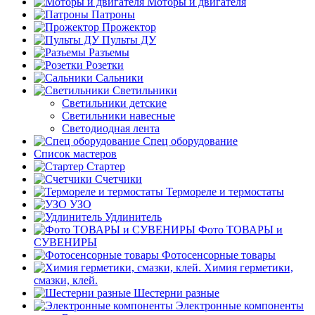
Моторы и двигателя
Патроны
Прожектор
Пульты ДУ
Разъемы
Розетки
Сальники
Светильники
Светильники детские
Светильники навесные
Светодиодная лента
Спец оборудование
Список мастеров
Стартер
Счетчики
Термореле и термостаты
УЗО
Удлинитель
Фото ТОВАРЫ и
СУВЕНИРЫ
Фотосенсорные товары
Химия герметики,
смазки, клей.
Шестерни разные
Электронные компоненты