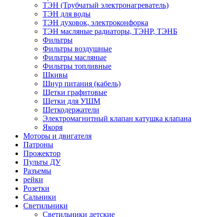
ТЭН (Трубчатый электронагреватель)
ТЭН для воды
ТЭН духовок, электроконфорка
ТЭН масляные радиаторы, ТЭНР, ТЭНБ
Фильтры
Фильтры воздушные
Фильтры масляные
Фильтры топливные
Шкивы
Шнур питания (кабель)
Щетки графитовые
Щетки для УШМ
Щеткодержатели
Электромагнитный клапан катушка клапана
Якоря
Моторы и двигателя
Патроны
Прожектор
Пульты ДУ
Разъемы
рейки
Розетки
Сальники
Светильники
Светильники детские