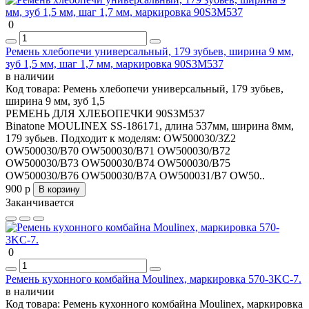
0
Ремень хлебопечи универсальный, 179 зубьев, ширина 9 мм,
зуб 1,5 мм, шаг 1,7 мм, маркировка 90S3M537
в наличии
Код товара:
Ремень хлебопечи универсальный, 179 зубьев,
ширина 9 мм, зуб 1,5
РЕМЕНЬ ДЛЯ ХЛЕБОПЕЧКИ 90S3M537
Binatone MOULINEX SS-186171, длина 537мм, ширина 8мм,
179 зубьев. Подходит к моделям: OW500030/3Z2
OW500030/B70 OW500030/B71 OW500030/B72
OW500030/B73 OW500030/B74 OW500030/B75
OW500030/B76 OW500030/B7A OW500031/B7 OW50..
900 р
В корзину
Заканчивается
0
Ремень кухонного комбайна Moulinex, маркировка 570-3KC-7.
в наличии
Код товара:
Ремень кухонного комбайна Moulinex, маркировка