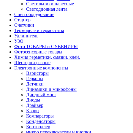
Светильники навесные
Светодиодная лента
Спец оборудование
Стартер
Счетчики
Термореле и термостаты
Удлинитель
УЗО
Фото ТОВАРЫ и СУВЕНИРЫ
Фотосенсорные товары
Химия герметики, смазки, клей.
Шестерни разные
Электронные компоненты
Варисторы
Герконы
Датчики
Динамики и микрофоны
Диодный мост
Диоды
Драйвер
Кварц
Компараторы
Конденсаторы
Контроллер
микро переключатели и кнопки