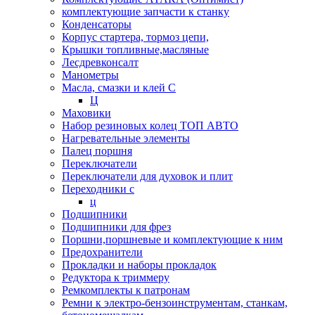
комплектующие запчасти к станку
Конденсаторы
Корпус стартера, тормоз цепи,
Крышки топливные,масляные
Лесдревконсалт
Манометры
Масла, смазки и клей С
Ц
Маховики
Набор резиновых колец ТОП АВТО
Нагревательные элементы
Палец поршня
Переключатели
Переключатели для духовок и плит
Переходники с
ц
Подшипники
Подшипники для фрез
Поршни,поршневые и комплектующие к ним
Предохранители
Прокладки и наборы прокладок
Редуктора к триммеру
Ремкомплекты к патронам
Ремни к электро-бензоинструментам, станкам,