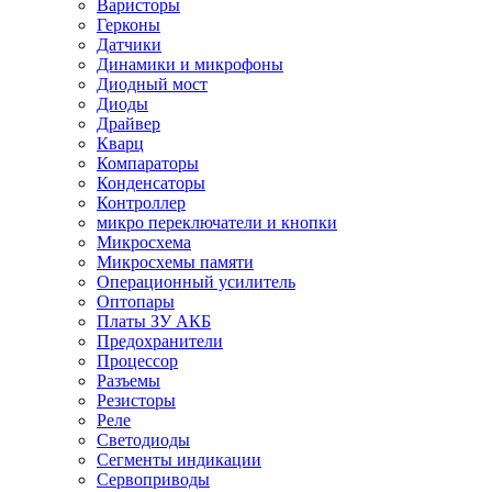
Варисторы
Герконы
Датчики
Динамики и микрофоны
Диодный мост
Диоды
Драйвер
Кварц
Компараторы
Конденсаторы
Контроллер
микро переключатели и кнопки
Микросхема
Микросхемы памяти
Операционный усилитель
Оптопары
Платы ЗУ АКБ
Предохранители
Процессор
Разъемы
Резисторы
Реле
Светодиоды
Сегменты индикации
Сервоприводы