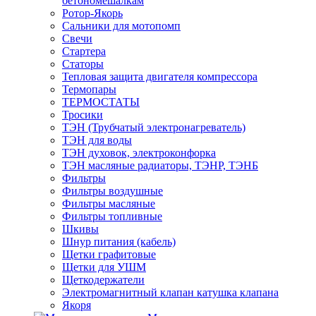
бетономешалкам
Ротор-Якорь
Сальники для мотопомп
Свечи
Стартера
Статоры
Тепловая защита двигателя компрессора
Термопары
ТЕРМОСТАТЫ
Тросики
ТЭН (Трубчатый электронагреватель)
ТЭН для воды
ТЭН духовок, электроконфорка
ТЭН масляные радиаторы, ТЭНР, ТЭНБ
Фильтры
Фильтры воздушные
Фильтры масляные
Фильтры топливные
Шкивы
Шнур питания (кабель)
Щетки графитовые
Щетки для УШМ
Щеткодержатели
Электромагнитный клапан катушка клапана
Якоря