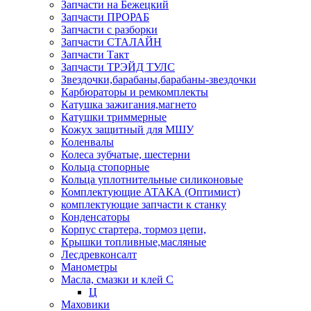
Запчасти на Бежецкий
Запчасти ПРОРАБ
Запчасти с разборки
Запчасти СТАЛАЙН
Запчасти Такт
Запчасти ТРЭЙД ТУЛС
Звездочки,барабаны,барабаны-звездочки
Карбюраторы и ремкомплекты
Катушка зажигания,магнето
Катушки триммерные
Кожух защитный для МШУ
Коленвалы
Колеса зубчатые, шестерни
Кольца стопорные
Кольца уплотнительные силиконовые
Комплектующие АТАКА (Оптимист)
комплектующие запчасти к станку
Конденсаторы
Корпус стартера, тормоз цепи,
Крышки топливные,масляные
Лесдревконсалт
Манометры
Масла, смазки и клей С
Ц
Маховики