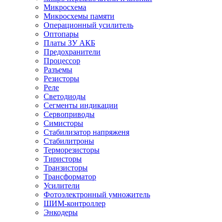
Микросхема
Микросхемы памяти
Операционный усилитель
Оптопары
Платы ЗУ АКБ
Предохранители
Процессор
Разъемы
Резисторы
Реле
Светодиоды
Сегменты индикации
Сервоприводы
Симисторы
Стабилизатор напряженя
Стабилитроны
Терморезисторы
Тиристоры
Транзисторы
Трансформатор
Усилители
Фотоэлектронный умножитель
ШИМ-контроллер
Энкодеры