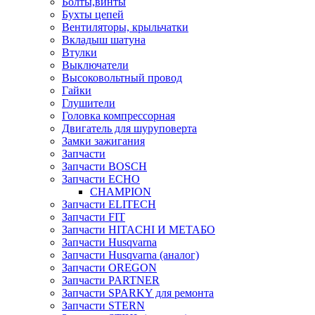
Болты,винты
Бухты цепей
Вентиляторы, крыльчатки
Вкладыш шатуна
Втулки
Выключатели
Высоковольтный провод
Гайки
Глушители
Головка компрессорная
Двигатель для шуруповерта
Замки зажигания
Запчасти
Запчасти BOSCH
Запчасти ECHO
CHAMPION
Запчасти ELITECH
Запчасти FIT
Запчасти HITACHI И МЕТАБО
Запчасти Husqvarna
Запчасти Husqvarna (аналог)
Запчасти OREGON
Запчасти PARTNER
Запчасти SPARKY для ремонта
Запчасти STERN