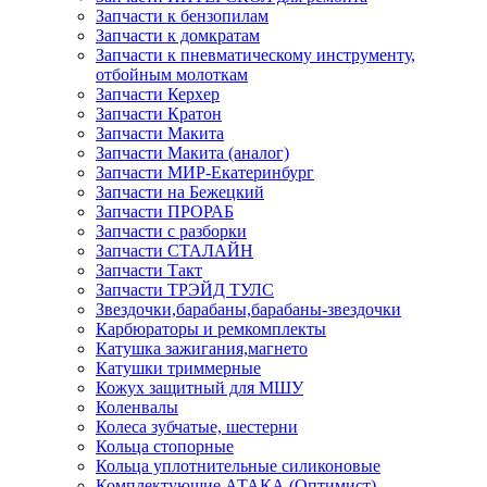
Запчасти к бензопилам
Запчасти к домкратам
Запчасти к пневматическому инструменту,
отбойным молоткам
Запчасти Керхер
Запчасти Кратон
Запчасти Макита
Запчасти Макита (аналог)
Запчасти МИР-Екатеринбург
Запчасти на Бежецкий
Запчасти ПРОРАБ
Запчасти с разборки
Запчасти СТАЛАЙН
Запчасти Такт
Запчасти ТРЭЙД ТУЛС
Звездочки,барабаны,барабаны-звездочки
Карбюраторы и ремкомплекты
Катушка зажигания,магнето
Катушки триммерные
Кожух защитный для МШУ
Коленвалы
Колеса зубчатые, шестерни
Кольца стопорные
Кольца уплотнительные силиконовые
Комплектующие АТАКА (Оптимист)