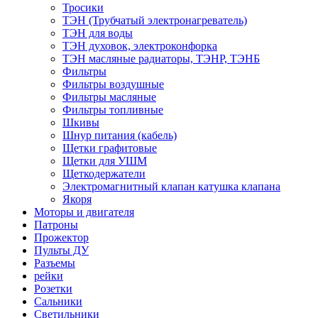
Тросики
ТЭН (Трубчатый электронагреватель)
ТЭН для воды
ТЭН духовок, электроконфорка
ТЭН масляные радиаторы, ТЭНР, ТЭНБ
Фильтры
Фильтры воздушные
Фильтры масляные
Фильтры топливные
Шкивы
Шнур питания (кабель)
Щетки графитовые
Щетки для УШМ
Щеткодержатели
Электромагнитный клапан катушка клапана
Якоря
Моторы и двигателя
Патроны
Прожектор
Пульты ДУ
Разъемы
рейки
Розетки
Сальники
Светильники