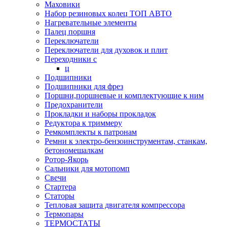
Маховики
Набор резиновых колец ТОП АВТО
Нагревательные элементы
Палец поршня
Переключатели
Переключатели для духовок и плит
Переходники с
ц
Подшипники
Подшипники для фрез
Поршни,поршневые и комплектующие к ним
Предохранители
Прокладки и наборы прокладок
Редуктора к триммеру
Ремкомплекты к патронам
Ремни к электро-бензоинструментам, станкам,
бетономешалкам
Ротор-Якорь
Сальники для мотопомп
Свечи
Стартера
Статоры
Тепловая защита двигателя компрессора
Термопары
ТЕРМОСТАТЫ