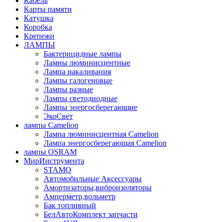
Кабель
Карты памяти
Катушка
Коробка
Крепежи
ЛАМПЫ
Бактерицидные лампы
Ламны люминисцентные
Лампа накаливания
Лампы галогеновые
Лампы разные
Лампы светодиодные
Лампы энергосберегающие
ЭкоСвет
лампы Camelion
Лампа люминисцентная Сamelion
Лампа энергосберегающая Сamelion
лампы OSRAM
МирИнструмента
STAMO
Автомобильные Аксессуары
Амортизаторы,виброизоляторы
Амперметр,вольметр
Бак топливный
БелАвтоКомплект запчасти