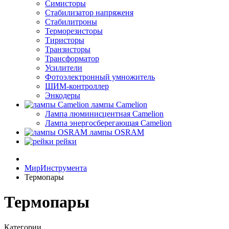
Симисторы
Стабилизатор напряженя
Стабилитроны
Терморезисторы
Тиристоры
Транзисторы
Трансформатор
Усилители
Фотоэлектронный умножитель
ШИМ-контроллер
Энкодеры
лампы Camelion
Лампа люминисцентная Сamelion
Лампа энергосберегающая Сamelion
лампы OSRAM
рейки
МирИнструмента
Термопары
Термопары
Категории