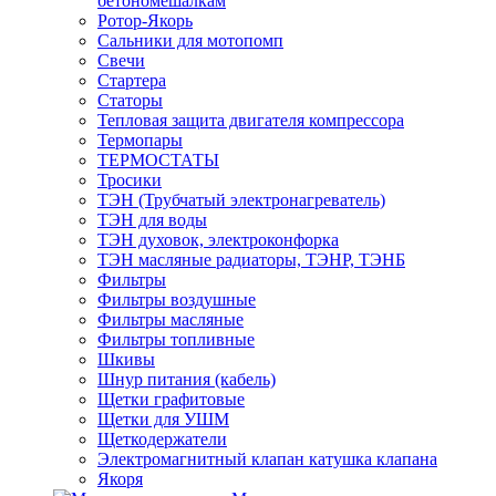
бетономешалкам
Ротор-Якорь
Сальники для мотопомп
Свечи
Стартера
Статоры
Тепловая защита двигателя компрессора
Термопары
ТЕРМОСТАТЫ
Тросики
ТЭН (Трубчатый электронагреватель)
ТЭН для воды
ТЭН духовок, электроконфорка
ТЭН масляные радиаторы, ТЭНР, ТЭНБ
Фильтры
Фильтры воздушные
Фильтры масляные
Фильтры топливные
Шкивы
Шнур питания (кабель)
Щетки графитовые
Щетки для УШМ
Щеткодержатели
Электромагнитный клапан катушка клапана
Якоря