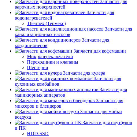
Запчасти для
варочных поверхностей
Запчасти для
водонагревателей
Thermex (Термекс)
Запчасти для
канализационных насосов
Запчасти для
кондиционеров
Запчасти для кофемашин
Микропереключатели
Переходники и клапаны
Шестерни
Запчасти для кулера
Запчасти для
кухонных комбайнов
Запчасти для
маникюрных аппаратов
Запчасти для
миксеров и блендеров
Запчасти для мойки
воздуха
Запчасти для ноутбуков
и ПК
HDD-SSD