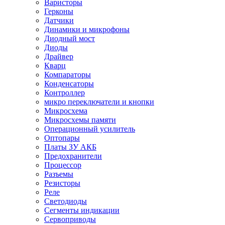
Варисторы
Герконы
Датчики
Динамики и микрофоны
Диодный мост
Диоды
Драйвер
Кварц
Компараторы
Конденсаторы
Контроллер
микро переключатели и кнопки
Микросхема
Микросхемы памяти
Операционный усилитель
Оптопары
Платы ЗУ АКБ
Предохранители
Процессор
Разъемы
Резисторы
Реле
Светодиоды
Сегменты индикации
Сервоприводы