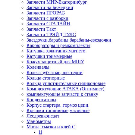
Запчасти МИР-Екатеринбург
Запчасти на Бежецкий
Запчасти ПРОРАБ
Запчасти с разборки
Запчасти СТАЛАЙН
Запчасти Такт
Запчасти ТРЭЙД ТУЛС
Звездочки,барабаны,барабаны-звездочки
Карбюраторы и ремкомплекты
Катушка зажигания,магнето
Катушки триммерные
Кожух защитный для МШУ
Коленвалы
Колеса зубчатые, шестерни
Кольца стопорные
Кольца уплотнительные силиконовые
Комплектующие АТАКА (Оптимист)
комплектующие запчасти к станку
Конденсаторы
Корпус стартера, тормоз цепи,
Крышки топливные,масляные
Лесдревконсалт
Манометры
Масла, смазки и клей С
Ц