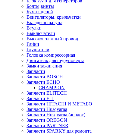
Блок AVR для генераторов
Болты,винты
Бухты цепей
Вентиляторы, крыльчатки
Вкладыш шатуна
Втулки
Выключатели
Высоковольтный провод
Гайки
Глушители
Головка компрессорная
Двигатель для шуруповерта
Замки зажигания
Запчасти
Запчасти BOSCH
Запчасти ECHO
CHAMPION
Запчасти ELITECH
Запчасти FIT
Запчасти HITACHI И МЕТАБО
Запчасти Husqvarna
Запчасти Husqvarna (аналог)
Запчасти OREGON
Запчасти PARTNER
Запчасти SPARKY для ремонта