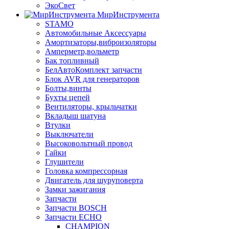
ЭкоСвет
МирИнструмента
STAMO
Автомобильные Аксессуары
Амортизаторы,виброизоляторы
Амперметр,вольметр
Бак топливный
БелАвтоКомплект запчасти
Блок AVR для генераторов
Болты,винты
Бухты цепей
Вентиляторы, крыльчатки
Вкладыш шатуна
Втулки
Выключатели
Высоковольтный провод
Гайки
Глушители
Головка компрессорная
Двигатель для шуруповерта
Замки зажигания
Запчасти
Запчасти BOSCH
Запчасти ECHO
CHAMPION