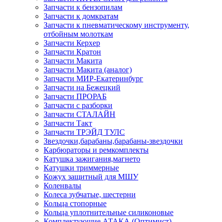
Запчасти к бензопилам
Запчасти к домкратам
Запчасти к пневматическому инструменту,
отбойным молоткам
Запчасти Керхер
Запчасти Кратон
Запчасти Макита
Запчасти Макита (аналог)
Запчасти МИР-Екатеринбург
Запчасти на Бежецкий
Запчасти ПРОРАБ
Запчасти с разборки
Запчасти СТАЛАЙН
Запчасти Такт
Запчасти ТРЭЙД ТУЛС
Звездочки,барабаны,барабаны-звездочки
Карбюраторы и ремкомплекты
Катушка зажигания,магнето
Катушки триммерные
Кожух защитный для МШУ
Коленвалы
Колеса зубчатые, шестерни
Кольца стопорные
Кольца уплотнительные силиконовые
Комплектующие АТАКА (Оптимист)