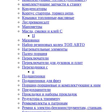
комплектующие запчасти к станку
Конденсаторы
Корпус стартера, тормоз цепи,
Крышки топливные,масляные
Лесдревконсалт
Манометры
Масла, смазки и клей С
Ц
Маховики
Набор резиновых колец ТОП АВТО
Нагревательные элементы
Палец поршня
Переключатели
Переключатели для духовок и плит
Переходники с
ц
Подшипники
Подшипники для фрез
Поршни,поршневые и комплектующие к ним
Предохранители
Прокладки и наборы прокладок
Редуктора к триммеру
Ремкомплекты к патронам
Ремни к электро-бензоинструментам, станкам,