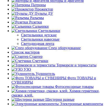
Моторы и двигателя
Патроны
Прожектор
Пульты ДУ
Разъемы
Розетки
Сальники
Светильники
Светильники детские
Светильники навесные
Светодиодная лента
Спец оборудование
Список мастеров
Стартер
Счетчики
Термореле и термостаты
УЗО
Удлинитель
Фото ТОВАРЫ и
СУВЕНИРЫ
Фотосенсорные товары
Химия герметики,
смазки, клей.
Шестерни разные
Электронные компоненты