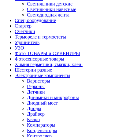
Светильники детские
Светильники навесные
Светодиодная лента
Спец оборудование
Стартер
Счетчики
Термореле и термостаты
Удлинитель
УЗО
Фото ТОВАРЫ и СУВЕНИРЫ
Фотосенсорные товары
Химия герметики, смазки, клей.
Шестерни разные
Электронные компоненты
Варисторы
Герконы
Датчики
Динамики и микрофоны
Диодный мост
Диоды
Драйвер
Кварц
Компараторы
Конденсаторы
Контроллер