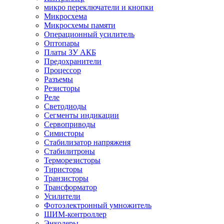
микро переключатели и кнопки
Микросхема
Микросхемы памяти
Операционный усилитель
Оптопары
Платы ЗУ АКБ
Предохранители
Процессор
Разъемы
Резисторы
Реле
Светодиоды
Сегменты индикации
Сервоприводы
Симисторы
Стабилизатор напряженя
Стабилитроны
Терморезисторы
Тиристоры
Транзисторы
Трансформатор
Усилители
Фотоэлектронный умножитель
ШИМ-контроллер
Энкодеры