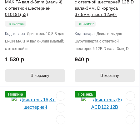
MAKITA вал d-3mm (малый)
с ответной шестерней 12В D
с ответной шестерней
вала-3мм, D корпуса
010191(a3)
37.5мм, шест. 12зуб.
в наличии
в наличии
Код товара:
Двигатель 10,8 В для
Код товара:
Двигатель для
LI-ON MAKITA вал d-3mm (малый)
шуруповерта с ответной
с ответной ш
шестерней 12В D вала-3мм, D
1 530 р
940 р
В корзину
В корзину
Новинка
Новинка