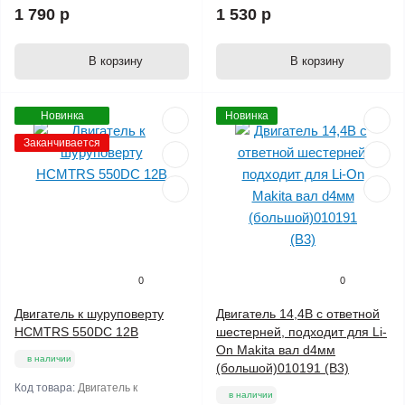
1 790 р
1 530 р
В корзину
В корзину
Новинка
Новинка
Заканчивается
0
0
Двигатель к шуруповерту
Двигатель 14,4В с ответной
HCMTRS 550DC 12B
шестерней, подходит для Li-
On Makita вал d4мм
в наличии
(большой)010191 (B3)
Код товара:
Двигатель к
в наличии