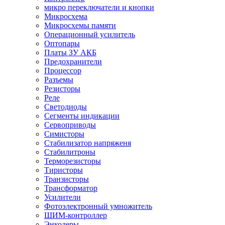
микро переключатели и кнопки
Микросхема
Микросхемы памяти
Операционный усилитель
Оптопары
Платы ЗУ АКБ
Предохранители
Процессор
Разъемы
Резисторы
Реле
Светодиоды
Сегменты индикации
Сервоприводы
Симисторы
Стабилизатор напряженя
Стабилитроны
Терморезисторы
Тиристоры
Транзисторы
Трансформатор
Усилители
Фотоэлектронный умножитель
ШИМ-контроллер
Энкодеры