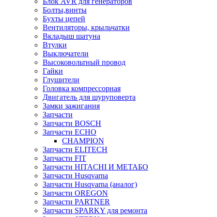
Блок AVR для генераторов
Болты,винты
Бухты цепей
Вентиляторы, крыльчатки
Вкладыш шатуна
Втулки
Выключатели
Высоковольтный провод
Гайки
Глушители
Головка компрессорная
Двигатель для шуруповерта
Замки зажигания
Запчасти
Запчасти BOSCH
Запчасти ECHO
CHAMPION
Запчасти ELITECH
Запчасти FIT
Запчасти HITACHI И МЕТАБО
Запчасти Husqvarna
Запчасти Husqvarna (аналог)
Запчасти OREGON
Запчасти PARTNER
Запчасти SPARKY для ремонта