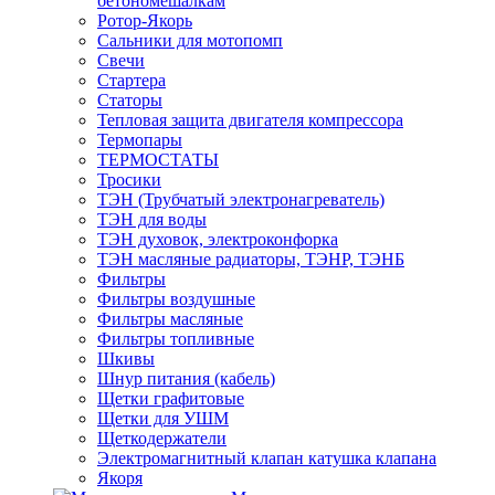
бетономешалкам
Ротор-Якорь
Сальники для мотопомп
Свечи
Стартера
Статоры
Тепловая защита двигателя компрессора
Термопары
ТЕРМОСТАТЫ
Тросики
ТЭН (Трубчатый электронагреватель)
ТЭН для воды
ТЭН духовок, электроконфорка
ТЭН масляные радиаторы, ТЭНР, ТЭНБ
Фильтры
Фильтры воздушные
Фильтры масляные
Фильтры топливные
Шкивы
Шнур питания (кабель)
Щетки графитовые
Щетки для УШМ
Щеткодержатели
Электромагнитный клапан катушка клапана
Якоря