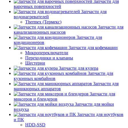
Запчасти для
варочных поверхностей
Запчасти для
водонагревателей
Thermex (Термекс)
Запчасти для
канализационных насосов
Запчасти для
кондиционеров
Запчасти для кофемашин
Микропереключатели
Переходники и клапаны
Шестерни
Запчасти для кулера
Запчасти для
кухонных комбайнов
Запчасти для
маникюрных аппаратов
Запчасти для
миксеров и блендеров
Запчасти для мойки
воздуха
Запчасти для ноутбуков
и ПК
HDD-SSD