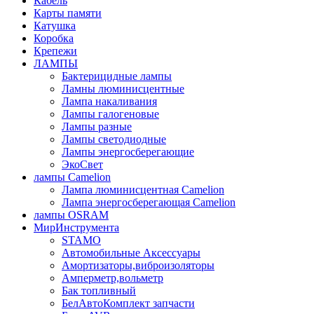
Кабель
Карты памяти
Катушка
Коробка
Крепежи
ЛАМПЫ
Бактерицидные лампы
Ламны люминисцентные
Лампа накаливания
Лампы галогеновые
Лампы разные
Лампы светодиодные
Лампы энергосберегающие
ЭкоСвет
лампы Camelion
Лампа люминисцентная Сamelion
Лампа энергосберегающая Сamelion
лампы OSRAM
МирИнструмента
STAMO
Автомобильные Аксессуары
Амортизаторы,виброизоляторы
Амперметр,вольметр
Бак топливный
БелАвтоКомплект запчасти