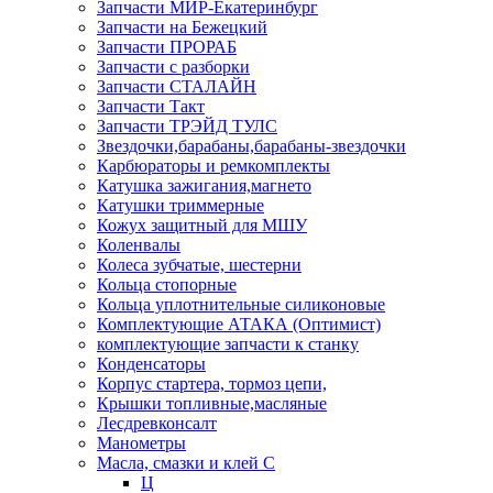
Запчасти МИР-Екатеринбург
Запчасти на Бежецкий
Запчасти ПРОРАБ
Запчасти с разборки
Запчасти СТАЛАЙН
Запчасти Такт
Запчасти ТРЭЙД ТУЛС
Звездочки,барабаны,барабаны-звездочки
Карбюраторы и ремкомплекты
Катушка зажигания,магнето
Катушки триммерные
Кожух защитный для МШУ
Коленвалы
Колеса зубчатые, шестерни
Кольца стопорные
Кольца уплотнительные силиконовые
Комплектующие АТАКА (Оптимист)
комплектующие запчасти к станку
Конденсаторы
Корпус стартера, тормоз цепи,
Крышки топливные,масляные
Лесдревконсалт
Манометры
Масла, смазки и клей С
Ц