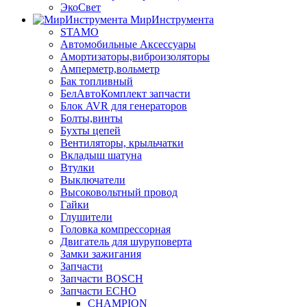
ЭкоСвет
МирИнструмента
STAMO
Автомобильные Аксессуары
Амортизаторы,виброизоляторы
Амперметр,вольметр
Бак топливный
БелАвтоКомплект запчасти
Блок AVR для генераторов
Болты,винты
Бухты цепей
Вентиляторы, крыльчатки
Вкладыш шатуна
Втулки
Выключатели
Высоковольтный провод
Гайки
Глушители
Головка компрессорная
Двигатель для шуруповерта
Замки зажигания
Запчасти
Запчасти BOSCH
Запчасти ECHO
CHAMPION