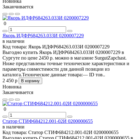
Новинка
Заканчивается
0
Якорь ИДФР684263.033И 0200007229
в наличии
Код товара:
Якорь ИДФР684263.033И 0200007229
Выгодно купить Якорь ИДФР684263.033И 0200007229 в
Сургуте по цене 2450 р. можно в магазине SurgutZapchast.
Ниже представлены точные технические характеристики и
параметры совместимости для данной позиции из
каталога.Технические данные товара:— ID тов..
2 450 р
В корзину
Новинка
Заканчивается
0
Статор СТИФ684212.001-02И 0200000655
в наличии
Код товара:
Статор СТИФ684212.001-02И 0200000655
Выгодно купить Статор СТИФ684212.001-02И 0200000655 в