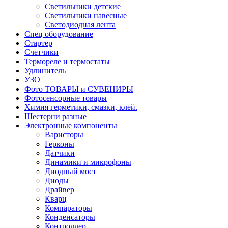
Светильники детские
Светильники навесные
Светодиодная лента
Спец оборудование
Стартер
Счетчики
Термореле и термостаты
Удлинитель
УЗО
Фото ТОВАРЫ и СУВЕНИРЫ
Фотосенсорные товары
Химия герметики, смазки, клей.
Шестерни разные
Электронные компоненты
Варисторы
Герконы
Датчики
Динамики и микрофоны
Диодный мост
Диоды
Драйвер
Кварц
Компараторы
Конденсаторы
Контроллер