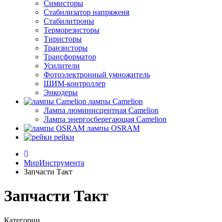
Симисторы
Стабилизатор напряженя
Стабилитроны
Терморезисторы
Тиристоры
Транзисторы
Трансформатор
Усилители
Фотоэлектронный умножитель
ШИМ-контроллер
Энкодеры
лампы Camelion
Лампа люминисцентная Сamelion
Лампа энергосберегающая Сamelion
лампы OSRAM
рейки
МирИнструмента
Запчасти Такт
Запчасти Такт
Категории