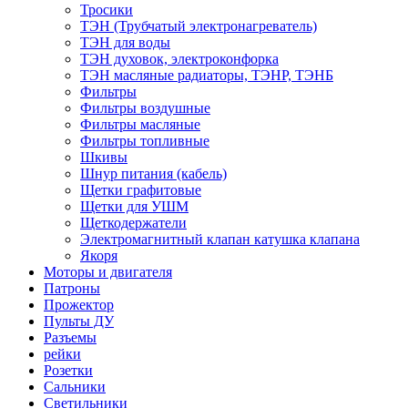
Тросики
ТЭН (Трубчатый электронагреватель)
ТЭН для воды
ТЭН духовок, электроконфорка
ТЭН масляные радиаторы, ТЭНР, ТЭНБ
Фильтры
Фильтры воздушные
Фильтры масляные
Фильтры топливные
Шкивы
Шнур питания (кабель)
Щетки графитовые
Щетки для УШМ
Щеткодержатели
Электромагнитный клапан катушка клапана
Якоря
Моторы и двигателя
Патроны
Прожектор
Пульты ДУ
Разъемы
рейки
Розетки
Сальники
Светильники