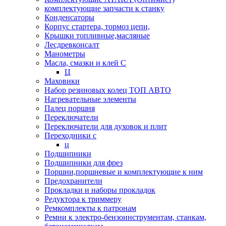
комплектующие запчасти к станку
Конденсаторы
Корпус стартера, тормоз цепи,
Крышки топливные,масляные
Лесдревконсалт
Манометры
Масла, смазки и клей С
Ц
Маховики
Набор резиновых колец ТОП АВТО
Нагревательные элементы
Палец поршня
Переключатели
Переключатели для духовок и плит
Переходники с
ц
Подшипники
Подшипники для фрез
Поршни,поршневые и комплектующие к ним
Предохранители
Прокладки и наборы прокладок
Редуктора к триммеру
Ремкомплекты к патронам
Ремни к электро-бензоинструментам, станкам,