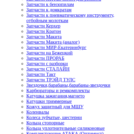
Запчасти к бензопилам
Запчасти к домкратам
Запчасти к пневматическому инструменту,
отбойным молоткам
Запчасти Керхер
Запчасти Кратон
Запчасти Макита
Запчасти Макита (аналог)
Запчасти МИР-Екатеринбург
Запчасти на Бежецкий
Запчасти ПРОРАБ
Запчасти с разборки
Запчасти СТАЛАЙН
Запчасти Такт
Запчасти ТРЭЙД ТУЛС
Звездочки,барабаны,барабаны-звездочки
Карбюраторы и ремкомплекты
Катушка зажигания,магнето
Катушки триммерные
Кожух защитный для МШУ
Коленвалы
Колеса зубчатые, шестерни
Кольца стопорные
Кольца уплотнительные силиконовые
Комплектующие АТАКА (Оптимист)