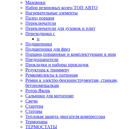
Маховики
Набор резиновых колец ТОП АВТО
Нагревательные элементы
Палец поршня
Переключатели
Переключатели для духовок и плит
Переходники с
ц
Подшипники
Подшипники для фрез
Поршни,поршневые и комплектующие к ним
Предохранители
Прокладки и наборы прокладок
Редуктора к триммеру
Ремкомплекты к патронам
Ремни к электро-бензоинструментам, станкам,
бетономешалкам
Ротор-Якорь
Сальники для мотопомп
Свечи
Стартера
Статоры
Тепловая защита двигателя компрессора
Термопары
ТЕРМОСТАТЫ