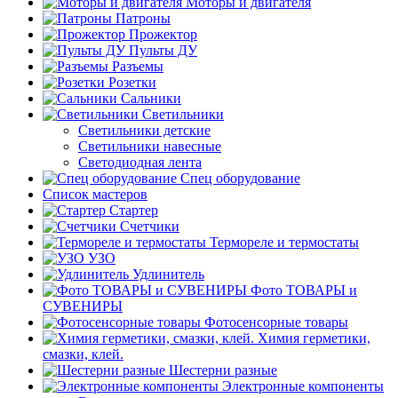
Моторы и двигателя
Патроны
Прожектор
Пульты ДУ
Разъемы
Розетки
Сальники
Светильники
Светильники детские
Светильники навесные
Светодиодная лента
Спец оборудование
Список мастеров
Стартер
Счетчики
Термореле и термостаты
УЗО
Удлинитель
Фото ТОВАРЫ и
СУВЕНИРЫ
Фотосенсорные товары
Химия герметики,
смазки, клей.
Шестерни разные
Электронные компоненты