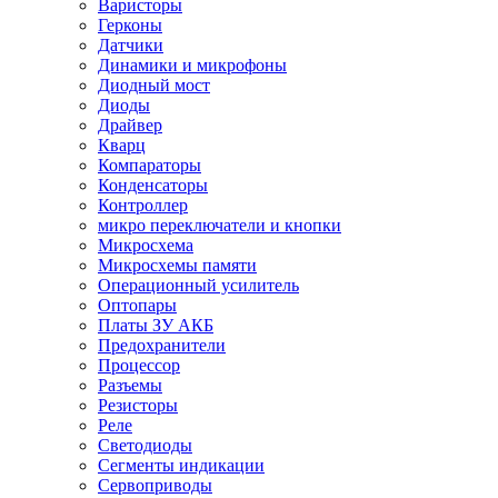
Варисторы
Герконы
Датчики
Динамики и микрофоны
Диодный мост
Диоды
Драйвер
Кварц
Компараторы
Конденсаторы
Контроллер
микро переключатели и кнопки
Микросхема
Микросхемы памяти
Операционный усилитель
Оптопары
Платы ЗУ АКБ
Предохранители
Процессор
Разъемы
Резисторы
Реле
Светодиоды
Сегменты индикации
Сервоприводы