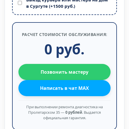
Russell Hobbs
Gorenje
в Сургуте (+1500 руб.)
Miele
Smeg
Eisenhof
Laurastar
РАСЧЕТ СТОИМОСТИ ОБСЛУЖИВАНИЯ:
Singer
0
руб.
Позвонить мастеру
Написать в чат MAX
При выполнении ремонта диагностика на
Пролетарском 35 —
0 рублей
. Выдается
официальная гарантия.