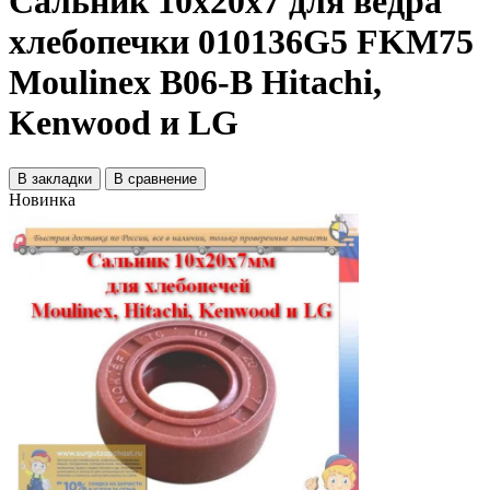
Сальник 10х20х7 для ведра
хлебопечки 010136G5 FKM75
Moulinex B06-B Hitachi,
Kenwood и LG
В закладки
В сравнение
Новинка