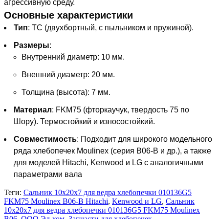
агрессивную среду.
Основные характеристики
Тип
: TC (двухбортный, с пыльником и пружиной).
Размеры
:
Внутренний диаметр: 10 мм.
Внешний диаметр: 20 мм.
Толщина (высота): 7 мм.
Материал
: FKM75 (фторкаучук, твердость 75 по
Шору). Термостойкий и износостойкий.
Совместимость
: Подходит для широкого модельного
ряда хлебопечек Moulinex (серия B06-B и др.), а также
для моделей Hitachi, Kenwood и LG с аналогичными
параметрами вала
Теги:
Сальник 10х20х7 для ведра хлебопечки 010136G5
FKM75 Moulinex B06-B Hitachi
,
Kenwood и LG
,
Сальник
10х20х7 для ведра хлебопечки 010136G5 FKM75 Moulinex
B06
,
ООО Эл-ком
,
Запчасти для хлебопечек