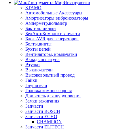
МирИнструмента
STAMO
Автомобильные Аксессуары
Амортизаторы,виброизоляторы
Амперметр,вольметр
Бак топливный
БелАвтоКомплект запчасти
Блок AVR для генераторов
Болты,винты
Бухты цепей
Вентиляторы, крыльчатки
Вкладыш шатуна
Втулки
Выключатели
Высоковольтный провод
Гайки
Глушители
Головка компрессорная
Двигатель для шуруповерта
Замки зажигания
Запчасти
Запчасти BOSCH
Запчасти ECHO
CHAMPION
Запчасти ELITECH