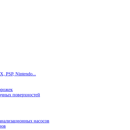
, PSP, Nintendo...
орожек
рочных поверхностей
канализационных насосов
ров