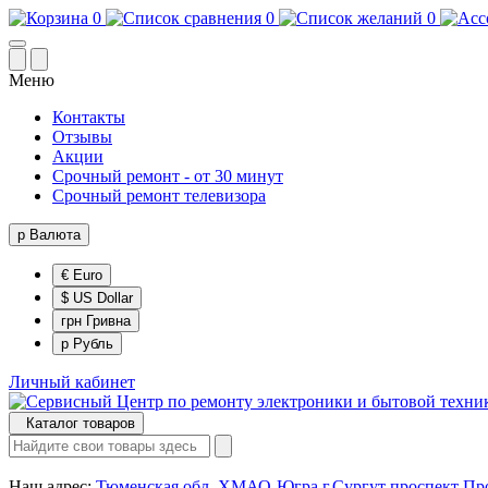
0
0
0
Меню
Контакты
Отзывы
Акции
Срочный ремонт - от 30 минут
Срочный ремонт телевизора
р
Валюта
€ Euro
$ US Dollar
грн Гривна
р Рубль
Личный кабинет
Каталог товаров
Наш адрес:
Тюменская обл, ХМАО-Югра г.Сургут проспект Про