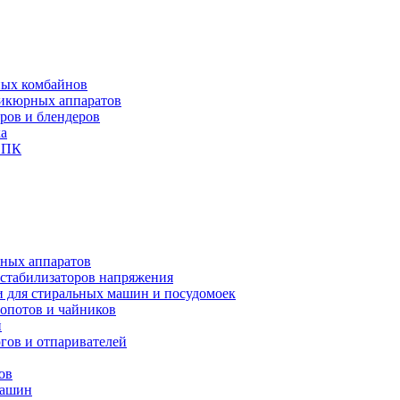
ных комбайнов
никюрных аппаратов
еров и блендеров
ха
и ПК
чных аппаратов
 стабилизаторов напряжения
и для стиральных машин и посудомоек
мопотов и чайников
й
югов и отпаривателей
ов
машин