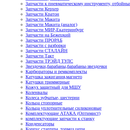
Запчасти к пневматическому инструменту, отбойн
Запчасти Керхер
Запчасти Кратон
Запчасти Макита
Запчасти Макита (аналог)
Запчасти МИР-Екатеринбург
Запчасти на Бежецкий
Запчасти ПРОРАБ
Запчасти с разборки
Запчасти СТАЛАЙН
Запчасти Такт
Запчасти ТРЭЙД ТУЛС
Звездочки,барабаны,барабаны-звездочки
Карбюраторы и ремкомплекты
Катушка зажигания,магнето
Катушки триммерные
Кожух защитный для МШУ
Коленвалы
Колеса зубчатые, шестерни
Кольца стопорные
Кольца уплотнительные силиконовые
Комплектующие АТАКА (Оптимист)
комплектующие запчасти к станку
Конденсаторы
Корпус стартера, тормоз цепи,