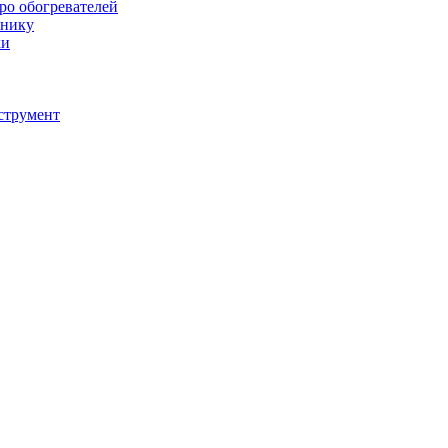
тро обогревателей
хнику
ки
струмент