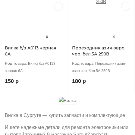
0
0
Вилка б/з A0113 черная
Переходник азия-эвро
6А
чер. бел.5А 250В
Код товара:
Код товара:
Вилка б/з A0113
Переходник азия-
черная 6А
эвро чер. бел.5А 250В
150 р
180 р
Вилка в Сургуте — купить запчасти и комплектующие
Ищете надежные детали для ремонта электроники или
бытовой техники? В магазине SurgutZapchast