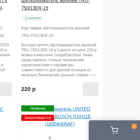
RTS
Щеткодержатель верхний TRU-
6)
750/13ER-19
в наличии
ED
Код товара:
Щеткодержатель верхний
6)
TRU-750/13ER-19
NITED
Выгодно купить Щеткодержатель верхний
6) в
TRU-750/13ER-19 в Сургуте по цене 220 р.
газине
можно в магазине SurgutZapchast. Ниже
ы
представлены точные технические
 и
характеристики и параметры
ной
совместимости для данной позиции из
каталога.Технические данные товара:— I..
220 р
Новинка
Заканчивается
0
0