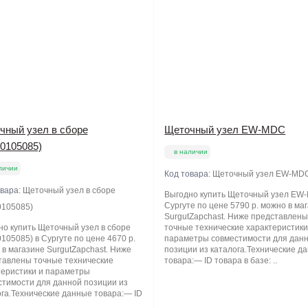
чный узел в сборе
Щеточный узел EW-MDC
60105085)
в наличии
личии
Код товара:
Щеточный узел EW-MD
овара:
Щеточный узел в сборе
Выгодно купить Щеточный узел EW
Сургуте по цене 5790 р. можно в ма
0105085)
SurgutZapchast. Ниже представлен
но купить Щеточный узел в сборе
точные технические характеристики
105085) в Сургуте по цене 4670 р.
параметры совместимости для дан
в магазине SurgutZapchast. Ниже
позиции из каталога.Технические д
тавлены точные технические
товара:— ID товара в базе: ..
теристики и параметры
стимости для данной позиции из
ога.Технические данные товара:— ID