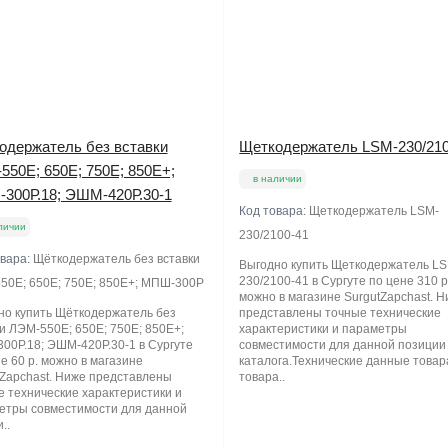
одержатель без вставки
Щеткодержатель LSM-230/210
550Е; 650Е; 750Е; 850Е+;
в наличии
300Р.18; ЭШМ-420Р.30-1
Код товара:
Щеткодержатель LSM-
личии
230/2100-41
овара:
Щёткодержатель без вставки
Выгодно купить Щеткодержатель L
230/2100-41 в Сургуте по цене 310 р
50Е; 650Е; 750Е; 850Е+; МПШ-300Р
можно в магазине SurgutZapchast. 
но купить Щёткодержатель без
представлены точные технические
и ЛЭМ-550Е; 650Е; 750Е; 850Е+;
характеристики и параметры
00Р.18; ЭШМ-420Р.30-1 в Сургуте
совместимости для данной позиции
е 60 р. можно в магазине
каталога.Технические данные товар
tZapchast. Ниже представлены
товара..
е технические характеристики и
етры совместимости для данной
..