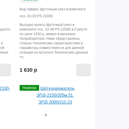
Код товара:
Щеточный узел в комплекте
поз. 33-39 PS 2200Е
Выгодно купить Щеточный узел в
ургуте
комплекте поз. 33-39 PS 2200Е в Сургуте
по цене 1630 р. можно в магазине
ы
SurgutZapchast. Ниже представлены
 и
точные технические характеристики и
ной
параметры совместимости для данной
анные
позиции из каталога.Технические данные
то..
1 630 р
Новинка
0