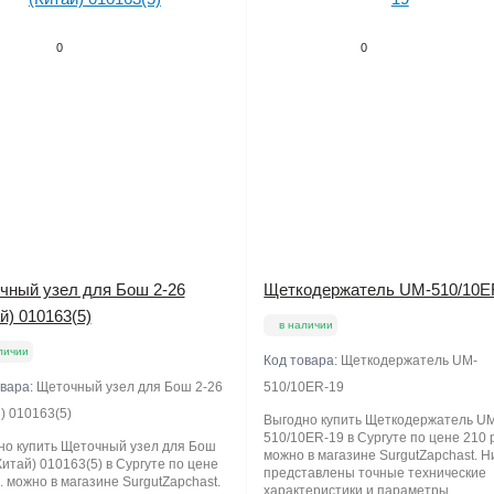
0
0
чный узел для Бош 2-26
Щеткодержатель UM-510/10E
й) 010163(5)
в наличии
личии
Код товара:
Щеткодержатель UM-
овара:
Щеточный узел для Бош 2-26
510/10ER-19
) 010163(5)
Выгодно купить Щеткодержатель U
510/10ER-19 в Сургуте по цене 210 
но купить Щеточный узел для Бош
можно в магазине SurgutZapchast. 
Китай) 010163(5) в Сургуте по цене
представлены точные технические
. можно в магазине SurgutZapchast.
характеристики и параметры