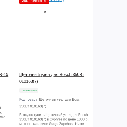
Заканчивается
0
R-19
Щеточный узел для Bosch 350Вт
010163(7)
в наличии
Код товара:
Щеточный узел для Bosch
350Вт 010163(7)
M-
р.
Выгодно купить Щеточный узел для Bosch
Ниже
350Вт 010163(7) в Сургуте по цене 1000 р.
можно в магазине SurgutZapchast. Ниже