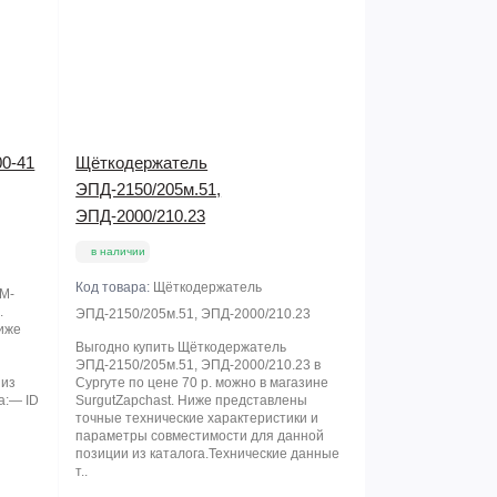
0-41
Щёткодержатель
ЭПД-2150/205м.51,
ЭПД-2000/210.23
в наличии
Код товара:
Щёткодержатель
SM-
.
ЭПД-2150/205м.51, ЭПД-2000/210.23
Ниже
Выгодно купить Щёткодержатель
ЭПД-2150/205м.51, ЭПД-2000/210.23 в
 из
Сургуте по цене 70 р. можно в магазине
а:— ID
SurgutZapchast. Ниже представлены
точные технические характеристики и
параметры совместимости для данной
позиции из каталога.Технические данные
т..