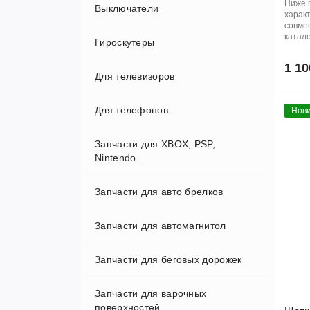
Ниже 
Выключатели
Камеры
харак
совме
катало
Гироскутеры
Муляжи
1 10
Для телевизоров
Объектив
10.5
Для телефонов
охрана
6.5
Системные разъемы
Нови
Запчасти для XBOX, PSP,
АКБ
Nintendo...
Дисплей
Запчасти для авто брелков
Запчасти для автомагнитол
Запчасти для беговых дорожек
Запчасти для варочных
поверхностей