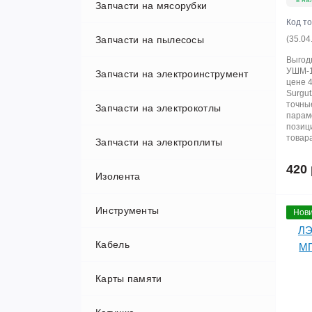
Запчасти на мясорубки
Код т
Запчасти на пылесосы
(35.04
Выгод
УШМ-18
Запчасти на электроинструмент
Запчасти на роботы пылесосы
цене 4
Surgu
точны
Запчасти на электрокотлы
парам
позиц
товара
Запчасти на электроплиты
420 
Изолента
Инструменты
Нови
Кабель
Карты памяти