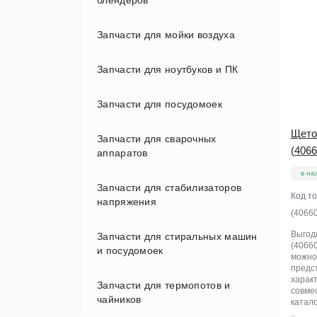
блендеров
Запчасти для мойки воздуха
Запчасти для ноутбуков и ПК
Запчасти для посудомоек
HDD-SSD
Щето
Запчасти для сварочных
Матрицы
(406
аппаратов
Оперативная память
в на
Запчасти для стабилизаторов
Код т
напряжения
Разъемы питания
(4066
Выгод
Запчасти для стиральных машин
Шнур питания ноутбука
(40660
и посудомоек
можно 
предс
харак
Запчасти для термопотов и
совме
чайников
катал
..