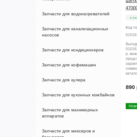
Щетк
4700
Запчасти для водонагревателей
в на
Код т
Запчасти для канализационных
Thermex (Термекс)
насосов
01016
Выгод
01016
Запчасти для кондиционеров
р. мож
предс
харак
Запчасти для кофемашин
совме
катало
Запчасти для кулера
Микропереключатели
890 
Запчасти для кухонных комбайнов
Переходники и клапаны
Нови
Запчасти для маникюрных
Шестерни
аппаратов
Запчасти для миксеров и