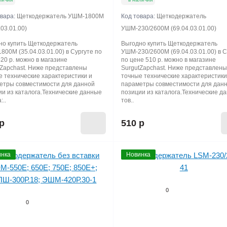
овара:
Щеткодержатель УШМ-1800М
Код товара:
Щеткодержатель
.03.01.00)
УШМ-230/2600М (69.04.03.01.00)
но купить Щеткодержатель
Выгодно купить Щеткодержатель
00М (35.04.03.01.00) в Сургуте по
УШМ-230/2600М (69.04.03.01.00) в С
20 р. можно в магазине
по цене 510 р. можно в магазине
tZapchast. Ниже представлены
SurgutZapchast. Ниже представлен
е технические характеристики и
точные технические характеристики
етры совместимости для данной
параметры совместимости для дан
ии из каталога.Технические данные
позиции из каталога.Технические д
:..
тов..
р
510 р
нка
Новинка
0
0