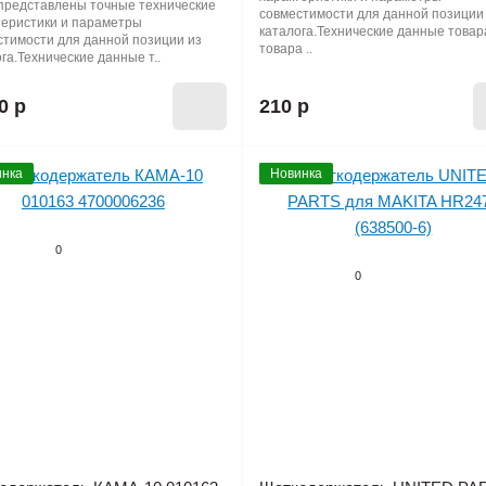
представлены точные технические
совместимости для данной позиции
теристики и параметры
каталога.Технические данные товар
стимости для данной позиции из
товара ..
га.Технические данные т..
0 р
210 р
нка
Новинка
0
0