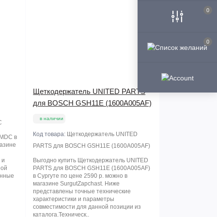
0
0
Щеткодержатель UNITED PARTS
для BOSCH GSH11E (1600A005AF)
в наличии
C
Код товара:
Щеткодержатель UNITED
-MDC в
газине
PARTS для BOSCH GSH11E (1600A005AF)
ы
 и
Выгодно купить Щеткодержатель UNITED
ной
PARTS для BOSCH GSH11E (1600A005AF)
анные
в Сургуте по цене 2590 р. можно в
магазине SurgutZapchast. Ниже
представлены точные технические
характеристики и параметры
совместимости для данной позиции из
каталога.Техническ..