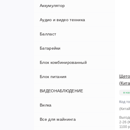
Аккумулятор
Аудио и видео техника
Балласт
Аудио проигрыватели и колонки
Батарейки
Проекторы
Блок комбинированный
Телевизоры
Щето
Блок питания
(Кита
ВИДЕОНАБЛЮДЕНИЕ
в на
Код т
Вилка
Авторегистраторы
(Китай
Выгод
Все для майнинга
Видеорегистраторы
2-26 (
1100 р