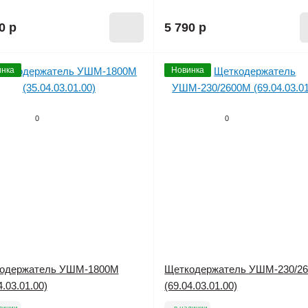
0 р
5 790 р
нка
Новинка
0
0
одержатель УШМ-1800М
Щеткодержатель УШМ-230/2
4.03.01.00)
(69.04.03.01.00)
личии
в наличии