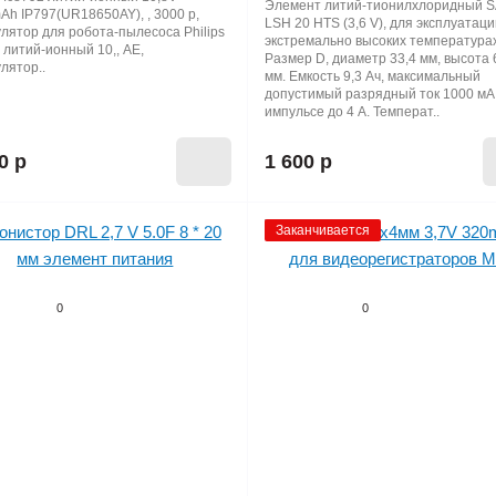
Элемент литий-тионилхлоридный 
h IP797(UR18650AY), , 3000 р,
LSH 20 HTS (3,6 V), для эксплуатац
лятор для робота-пылесоса Philips
экстремально высоких температура
 литий-ионный 10,, AE,
Размер D, диаметр 33,4 мм, высота 
лятор..
мм. Емкость 9,3 Ач, максимальный
допустимый разрядный ток 1000 мА,
импульсе до 4 А. Температ..
0 р
1 600 р
Заканчивается
0
0