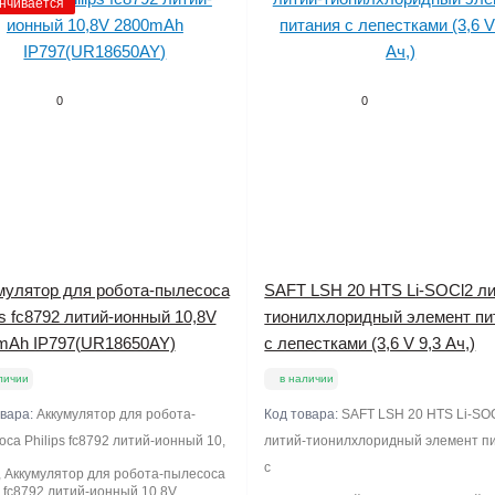
нчивается
0
0
мулятор для робота-пылесоса
SAFT LSH 20 HTS Li-SOCl2 ли
ps fc8792 литий-ионный 10,8V
тионилхлоридный элемент пи
mAh IP797(UR18650AY)
с лепестками (3,6 V 9,3 Ач,)
личии
в наличии
овара:
Аккумулятор для робота-
Код товара:
SAFT LSH 20 HTS Li-SO
са Philips fc8792 литий-ионный 10,
литий-тионилхлоридный элемент п
с
, Аккумулятор для робота-пылесоса
s fc8792 литий-ионный 10,8V