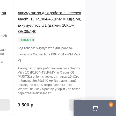
для
Аккумулятор для робота-пылесоса
Xiaomi 1C P1904-4S1P-MM Mijia Mi,
аккумулятор G1 (датчик 10КОм)
39х39х140
20mAh
в наличии
Код товара:
Аккумулятор для робота-
 для
00 р,
пылесоса Xiaomi 1C P1904-4S1P-MM Mijia
Mi
ом,
Аккумулятор для робота-пылесоса Xiaomi
Mijia 1C (P1904-4S1P-MM) и Xiaomi G1
(MJSTG1) Li-ion, с термодатчиком 10 кОм,
габариты 39х39х140 мм Ваш домашний
помощник стал быстро разряжаться,
уходить на базу в разгар уборки или вовсе
перестал включаться? ..
3 500 р
0