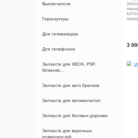
Выключатели
Камеры
2800mA
Аккуму
fc8792
Гироскутеры
Муляжи
Аккуму
Для телевизоров
Объектив
10.5
3 00
Для телефонов
охрана
6.5
Системные разъемы
Запчасти для XBOX, PSP,
АКБ
Nintendo...
Дисплей
Запчасти для авто брелков
Запчасти для автомагнитол
Запчасти для беговых дорожек
Запчасти для варочных
поверхностей