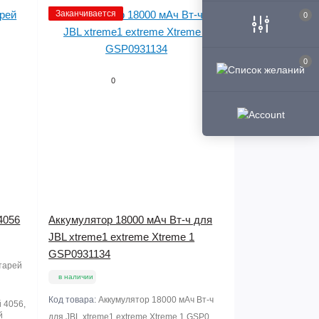
Заканчивается
0
0
0
4056
Аккумулятор 18000 мАч Вт-ч для
JBL xtreme1 extreme Xtreme 1
GSP0931134
атарей
в наличии
Код товара:
Аккумулятор 18000 мАч Вт-ч
й 4056,
й
для JBL xtreme1 extreme Xtreme 1 GSP0