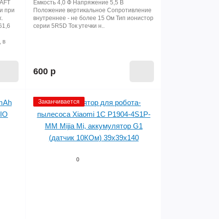
SAFT
Емкость 4,0 Ф Напряжение 5,5 В
ии при
Положение вертикальное Сопротивление
х.
внутреннее - не более 15 Ом Тип ионистор
61,6
серии 5R5D Ток утечки н..
 в
600 р
Заканчивается
0