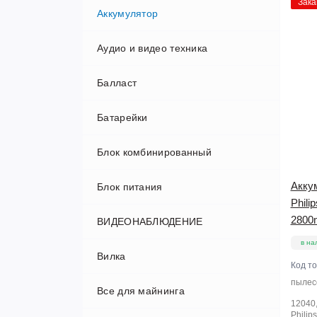
Зака
Аккумулятор
Аудио и видео техника
Балласт
Аудио проигрыватели и колонки
Батарейки
Проекторы
Блок комбинированный
Телевизоры
Акку
Блок питания
Phili
2800
ВИДЕОНАБЛЮДЕНИЕ
в на
Вилка
Авторегистраторы
Код т
пылесо
Все для майнинга
Видеорегистраторы
12040
Philip