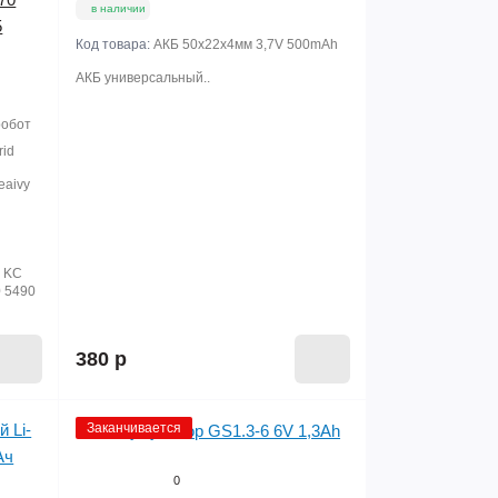
в наличии
5
Код товара:
АКБ 50х22х4мм 3,7V 500mAh
АКБ универсальный..
робот
rid
eaivy
, KC
 5490
380 р
Заканчивается
0