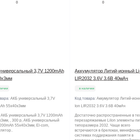
0
0
универсальный 3,7V 1200mAh
Аккумулятор Литий-ионный Li-
0x3мм
LIR2032 3.6V 3.6В 40мАч
личии
в наличии
овара:
AКБ универсальный 3,7V
Код товара:
Аккумулятор Литий-ионн
Ah 55x40x3мм
Ion LIR2032 3.6V 3.6В 40мАч
, AКБ универсальный 3,7V 1200mAh
Достаточно распространенные в те
3мм, , 300 р, AКБ универсальный
перезаряжаемые LiIon элементы п
1200mAh 55x40x3мм, El-com,
типоразмера 2032. Чаще всего
лятор..
встречаются в брелоках, минифонар
системах поддержания памяти в