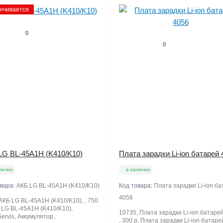
нчивается
0
0
LG BL-45A1H (K410/K10)
Плата зарадки Li-ion батарей 
личии
в наличии
овара:
АКБ LG BL-45A1H (K410/K10)
Код товара:
Плата зарадки Li-ion б
4056
АКБ LG BL-45A1H (K410/K10), , 750
 LG BL-45A1H (K410/K10),
10735, Плата зарадки Li-ion батаре
ervis, Аккумулятор..
, 300 р, Плата зарадки Li-ion батаре