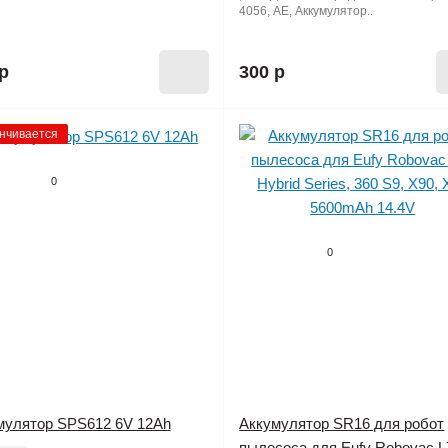
4056, AE, Аккумулятор..
р
300 р
нчивается
0
0
мулятор SPS612 6V 12Ah
Аккумулятор SR16 для робот
пылесоса для Eufy Robovac L