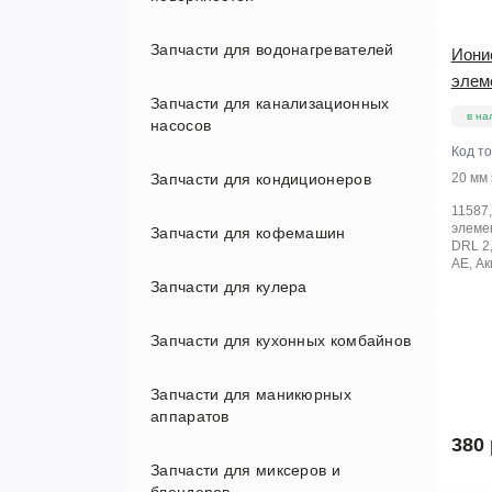
Запчасти для водонагревателей
Ионис
элем
Запчасти для канализационных
Thermex (Термекс)
в на
насосов
Код т
Запчасти для кондиционеров
20 мм
11587,
элемен
Запчасти для кофемашин
DRL 2,
AE, Ак
Запчасти для кулера
Микропереключатели
Запчасти для кухонных комбайнов
Переходники и клапаны
Запчасти для маникюрных
Шестерни
аппаратов
380 
Запчасти для миксеров и