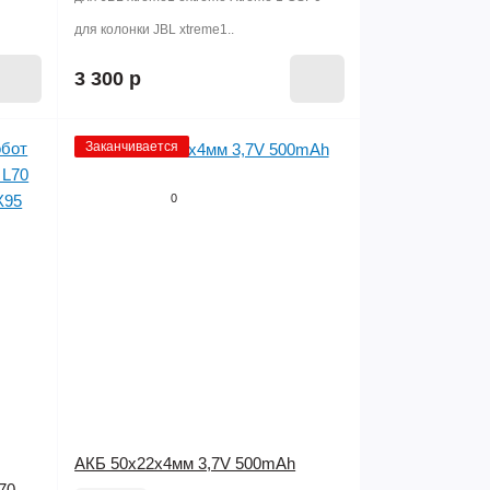
для колонки JBL xtreme1..
3 300 р
Заканчивается
0
АКБ 50х22х4мм 3,7V 500mAh
70