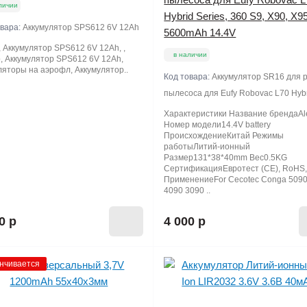
личии
Hybrid Series, 360 S9, X90, X9
овара:
Аккумулятор SPS612 6V 12Ah
5600mAh 14.4V
 Аккумулятор SPS612 6V 12Ah, ,
в наличии
, Аккумулятор SPS612 6V 12Ah,
яторы на аэрофл, Аккумулятор..
Код товара:
Аккумулятор SR16 для 
пылесоса для Eufy Robovac L70 Hyb
Характеристики Название брендаAl
Номер модели14.4V battery
ПроисхождениеКитай Режимы
работыЛитий-ионный
Размер131*38*40mm Вес0.5KG
СертификацияЕвротест (СЕ), RoHS
ПрименениеFor Cecotec Conga 5090
4090 3090 ..
0 р
4 000 р
нчивается