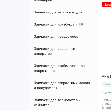
блендеров
Зака
Запчасти для мойки воздуха
Запчасти для ноутбуков и ПК
Запчасти для посудомоек
HDD-SSD
Запчасти для сварочных
Матрицы
аппаратов
Оперативная память
Запчасти для стабилизаторов
напряжения
Разъемы питания
АКБ 
Запчасти для стиральных машин
Шнур питания ноутбука
в на
и посудомоек
Код т
Запчасти для термопотов и
9765, 
р, АКБ
чайников
SmartS