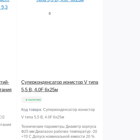
0
тий-
Суперконденсатор ионистор V типа
тания
5,5 В, 4.0F 6x25м
в наличии
Код товара:
Суперконденсатор ионистор
Cl2
V типа 5,5 В, 4.0F 6x25м
итания
Технические параметры Диаметр корпуса
Ф25 мм Диапазон рабочих температур -20
+70 С Допуск номинальной емкости 20 %