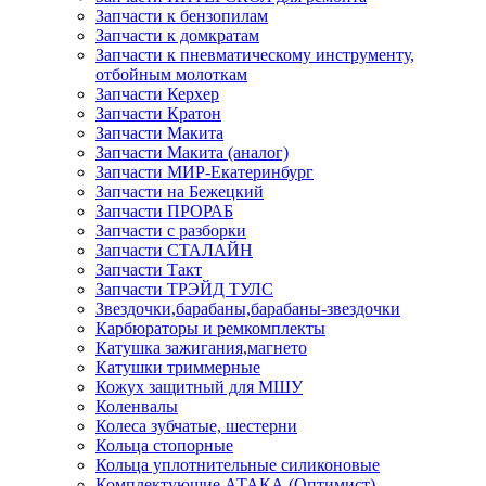
Запчасти к бензопилам
Запчасти к домкратам
Запчасти к пневматическому инструменту,
отбойным молоткам
Запчасти Керхер
Запчасти Кратон
Запчасти Макита
Запчасти Макита (аналог)
Запчасти МИР-Екатеринбург
Запчасти на Бежецкий
Запчасти ПРОРАБ
Запчасти с разборки
Запчасти СТАЛАЙН
Запчасти Такт
Запчасти ТРЭЙД ТУЛС
Звездочки,барабаны,барабаны-звездочки
Карбюраторы и ремкомплекты
Катушка зажигания,магнето
Катушки триммерные
Кожух защитный для МШУ
Коленвалы
Колеса зубчатые, шестерни
Кольца стопорные
Кольца уплотнительные силиконовые
Комплектующие АТАКА (Оптимист)