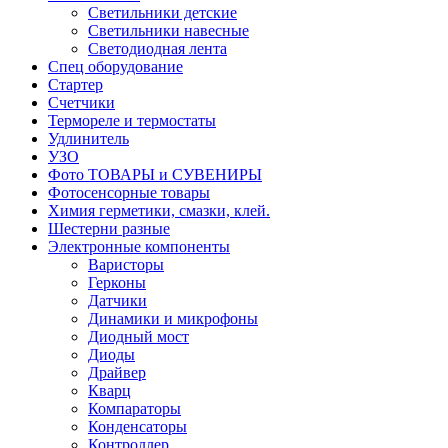
Светильники детские
Светильники навесные
Светодиодная лента
Спец оборудование
Стартер
Счетчики
Термореле и термостаты
Удлинитель
УЗО
Фото ТОВАРЫ и СУВЕНИРЫ
Фотосенсорные товары
Химия герметики, смазки, клей.
Шестерни разные
Электронные компоненты
Варисторы
Герконы
Датчики
Динамики и микрофоны
Диодный мост
Диоды
Драйвер
Кварц
Компараторы
Конденсаторы
Контроллер