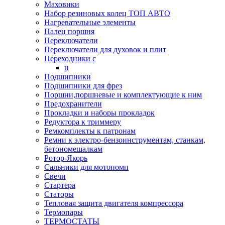
Маховики
Набор резиновых колец ТОП АВТО
Нагревательные элементы
Палец поршня
Переключатели
Переключатели для духовок и плит
Переходники с
ц
Подшипники
Подшипники для фрез
Поршни,поршневые и комплектующие к ним
Предохранители
Прокладки и наборы прокладок
Редуктора к триммеру
Ремкомплекты к патронам
Ремни к электро-бензоинструментам, станкам,
бетономешалкам
Ротор-Якорь
Сальники для мотопомп
Свечи
Стартера
Статоры
Тепловая защита двигателя компрессора
Термопары
ТЕРМОСТАТЫ