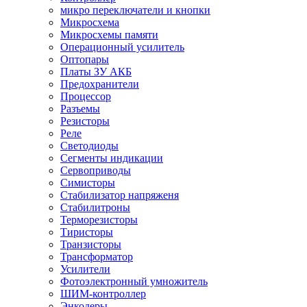
микро переключатели и кнопки
Микросхема
Микросхемы памяти
Операционный усилитель
Оптопары
Платы ЗУ АКБ
Предохранители
Процессор
Разъемы
Резисторы
Реле
Светодиоды
Сегменты индикации
Сервоприводы
Симисторы
Стабилизатор напряженя
Стабилитроны
Терморезисторы
Тиристоры
Транзисторы
Трансформатор
Усилители
Фотоэлектронный умножитель
ШИМ-контроллер
Энкодеры