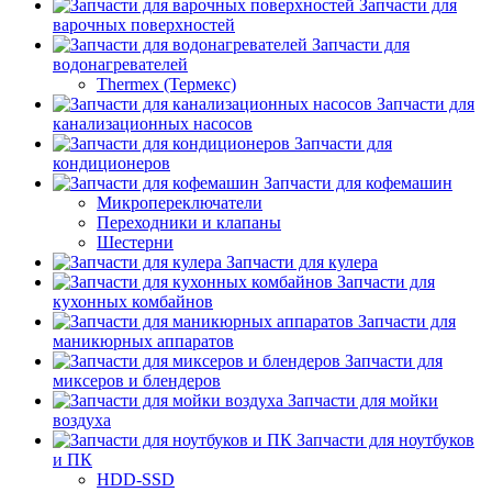
Запчасти для
варочных поверхностей
Запчасти для
водонагревателей
Thermex (Термекс)
Запчасти для
канализационных насосов
Запчасти для
кондиционеров
Запчасти для кофемашин
Микропереключатели
Переходники и клапаны
Шестерни
Запчасти для кулера
Запчасти для
кухонных комбайнов
Запчасти для
маникюрных аппаратов
Запчасти для
миксеров и блендеров
Запчасти для мойки
воздуха
Запчасти для ноутбуков
и ПК
HDD-SSD