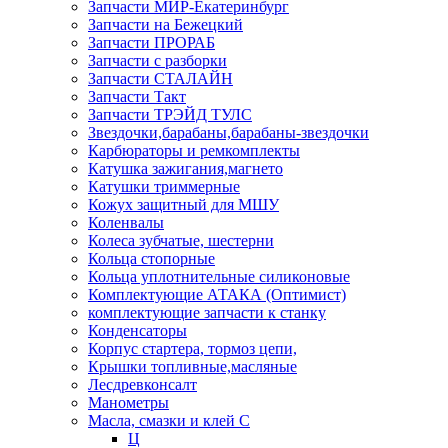
Запчасти МИР-Екатеринбург
Запчасти на Бежецкий
Запчасти ПРОРАБ
Запчасти с разборки
Запчасти СТАЛАЙН
Запчасти Такт
Запчасти ТРЭЙД ТУЛС
Звездочки,барабаны,барабаны-звездочки
Карбюраторы и ремкомплекты
Катушка зажигания,магнето
Катушки триммерные
Кожух защитный для МШУ
Коленвалы
Колеса зубчатые, шестерни
Кольца стопорные
Кольца уплотнительные силиконовые
Комплектующие АТАКА (Оптимист)
комплектующие запчасти к станку
Конденсаторы
Корпус стартера, тормоз цепи,
Крышки топливные,масляные
Лесдревконсалт
Манометры
Масла, смазки и клей С
Ц