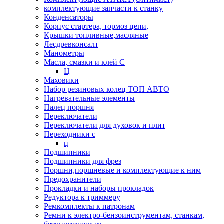
комплектующие запчасти к станку
Конденсаторы
Корпус стартера, тормоз цепи,
Крышки топливные,масляные
Лесдревконсалт
Манометры
Масла, смазки и клей С
Ц
Маховики
Набор резиновых колец ТОП АВТО
Нагревательные элементы
Палец поршня
Переключатели
Переключатели для духовок и плит
Переходники с
ц
Подшипники
Подшипники для фрез
Поршни,поршневые и комплектующие к ним
Предохранители
Прокладки и наборы прокладок
Редуктора к триммеру
Ремкомплекты к патронам
Ремни к электро-бензоинструментам, станкам,