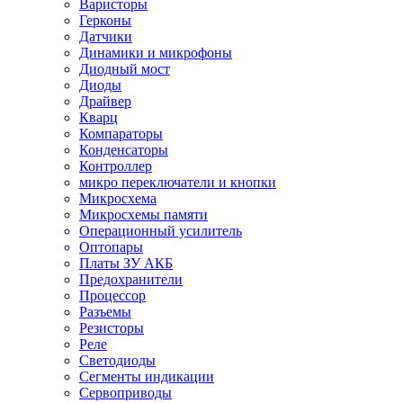
Варисторы
Герконы
Датчики
Динамики и микрофоны
Диодный мост
Диоды
Драйвер
Кварц
Компараторы
Конденсаторы
Контроллер
микро переключатели и кнопки
Микросхема
Микросхемы памяти
Операционный усилитель
Оптопары
Платы ЗУ АКБ
Предохранители
Процессор
Разъемы
Резисторы
Реле
Светодиоды
Сегменты индикации
Сервоприводы