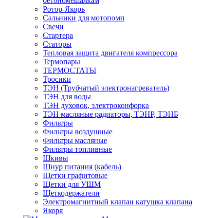
бетономешалкам
Ротор-Якорь
Сальники для мотопомп
Свечи
Стартера
Статоры
Тепловая защита двигателя компрессора
Термопары
ТЕРМОСТАТЫ
Тросики
ТЭН (Трубчатый электронагреватель)
ТЭН для воды
ТЭН духовок, электроконфорка
ТЭН масляные радиаторы, ТЭНР, ТЭНБ
Фильтры
Фильтры воздушные
Фильтры масляные
Фильтры топливные
Шкивы
Шнур питания (кабель)
Щетки графитовые
Щетки для УШМ
Щеткодержатели
Электромагнитный клапан катушка клапана
Якоря