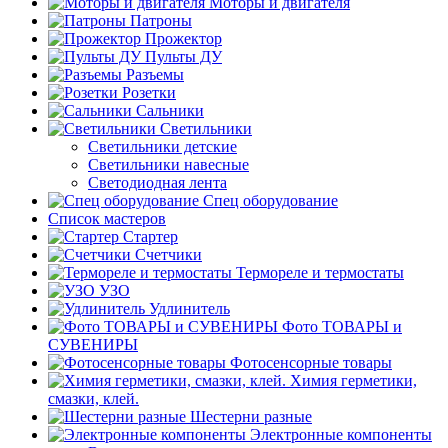
Моторы и двигателя
Патроны
Прожектор
Пульты ДУ
Разъемы
Розетки
Сальники
Светильники
Светильники детские
Светильники навесные
Светодиодная лента
Спец оборудование
Список мастеров
Стартер
Счетчики
Термореле и термостаты
УЗО
Удлинитель
Фото ТОВАРЫ и
СУВЕНИРЫ
Фотосенсорные товары
Химия герметики,
смазки, клей.
Шестерни разные
Электронные компоненты