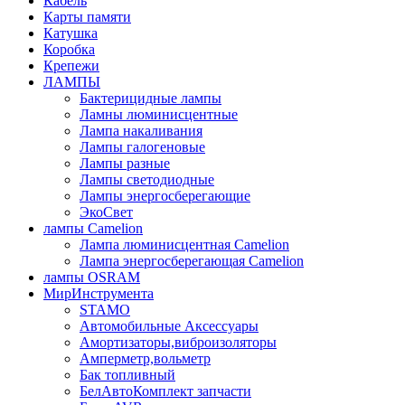
Кабель
Карты памяти
Катушка
Коробка
Крепежи
ЛАМПЫ
Бактерицидные лампы
Ламны люминисцентные
Лампа накаливания
Лампы галогеновые
Лампы разные
Лампы светодиодные
Лампы энергосберегающие
ЭкоСвет
лампы Camelion
Лампа люминисцентная Сamelion
Лампа энергосберегающая Сamelion
лампы OSRAM
МирИнструмента
STAMO
Автомобильные Аксессуары
Амортизаторы,виброизоляторы
Амперметр,вольметр
Бак топливный
БелАвтоКомплект запчасти