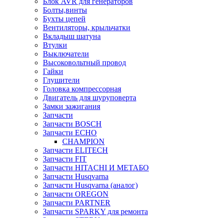
Блок AVR для генераторов
Болты,винты
Бухты цепей
Вентиляторы, крыльчатки
Вкладыш шатуна
Втулки
Выключатели
Высоковольтный провод
Гайки
Глушители
Головка компрессорная
Двигатель для шуруповерта
Замки зажигания
Запчасти
Запчасти BOSCH
Запчасти ECHO
CHAMPION
Запчасти ELITECH
Запчасти FIT
Запчасти HITACHI И МЕТАБО
Запчасти Husqvarna
Запчасти Husqvarna (аналог)
Запчасти OREGON
Запчасти PARTNER
Запчасти SPARKY для ремонта