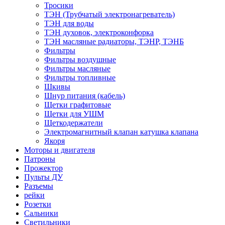
Тросики
ТЭН (Трубчатый электронагреватель)
ТЭН для воды
ТЭН духовок, электроконфорка
ТЭН масляные радиаторы, ТЭНР, ТЭНБ
Фильтры
Фильтры воздушные
Фильтры масляные
Фильтры топливные
Шкивы
Шнур питания (кабель)
Щетки графитовые
Щетки для УШМ
Щеткодержатели
Электромагнитный клапан катушка клапана
Якоря
Моторы и двигателя
Патроны
Прожектор
Пульты ДУ
Разъемы
рейки
Розетки
Сальники
Светильники