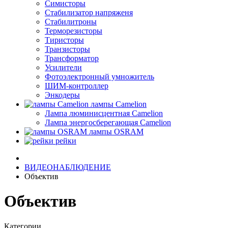
Симисторы
Стабилизатор напряженя
Стабилитроны
Терморезисторы
Тиристоры
Транзисторы
Трансформатор
Усилители
Фотоэлектронный умножитель
ШИМ-контроллер
Энкодеры
лампы Camelion
Лампа люминисцентная Сamelion
Лампа энергосберегающая Сamelion
лампы OSRAM
рейки
ВИДЕОНАБЛЮДЕНИЕ
Объектив
Объектив
Категории