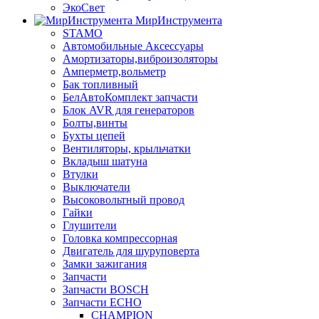
ЭкоСвет
МирИнструмента
STAMO
Автомобильные Аксессуары
Амортизаторы,виброизоляторы
Амперметр,вольметр
Бак топливный
БелАвтоКомплект запчасти
Блок AVR для генераторов
Болты,винты
Бухты цепей
Вентиляторы, крыльчатки
Вкладыш шатуна
Втулки
Выключатели
Высоковольтный провод
Гайки
Глушители
Головка компрессорная
Двигатель для шуруповерта
Замки зажигания
Запчасти
Запчасти BOSCH
Запчасти ECHO
CHAMPION