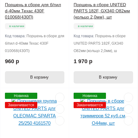
Поршень в сборе для б/пил
Поршень в сборе UNITED
d-40мм Техас 430F
PARTS 182F, GX340 O82мм
010068(430П)
(кольцо 2,0мм), шт
в наличии
в наличии
Код товара:
Поршень в сборе для
Код товара:
Поршень в сборе
б/пил d-40мм Техас 430F
UNITED PARTS 182F, GX340
010068(430П)
O82мм (кольцо 2,0мм), ш
960 р
1 970 р
В корзину
В корзину
Новинка
Новинка
Заканчивается
Заканчивается