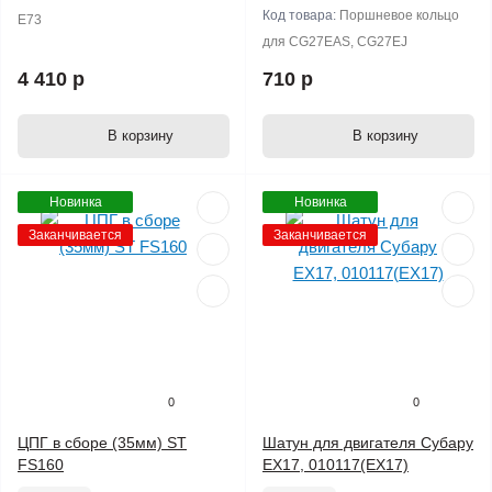
Код товара:
Поршневое кольцо
E73
для CG27EAS, CG27EJ
4 410 р
710 р
В корзину
В корзину
Новинка
Новинка
Заканчивается
Заканчивается
0
0
ЦПГ в сборе (35мм) ST
Шатун для двигателя Субару
FS160
EX17, 010117(ЕX17)