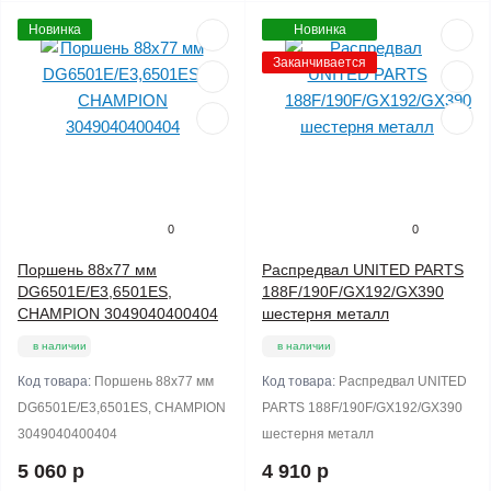
Новинка
Новинка
Заканчивается
0
0
Поршень 88х77 мм
Распредвал UNITED PARTS
DG6501E/E3,6501ES,
188F/190F/GX192/GX390
CHAMPION 3049040400404
шестерня металл
в наличии
в наличии
Код товара:
Поршень 88х77 мм
Код товара:
Распредвал UNITED
DG6501E/E3,6501ES, CHAMPION
PARTS 188F/190F/GX192/GX390
3049040400404
шестерня металл
5 060 р
4 910 р