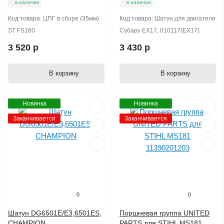
в наличии
в наличии
Код товара:
ЦПГ в сборе (35мм)
Код товара:
Шатун для двигателя
ST FS160
Субару EX17, 010117(ЕX17)
3 520 р
3 430 р
В корзину
В корзину
Новинка
Новинка
Заканчивается
Заканчивается
0
0
Шатун DG6501E/E3,6501ES,
Поршневая группа UNITED
CHAMPION
PARTS для STIHL MS181