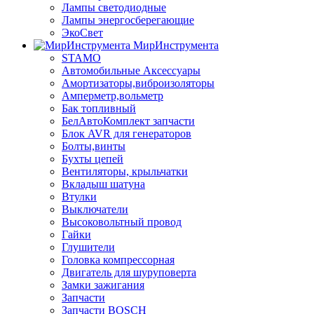
Лампы светодиодные
Лампы энергосберегающие
ЭкоСвет
МирИнструмента
STAMO
Автомобильные Аксессуары
Амортизаторы,виброизоляторы
Амперметр,вольметр
Бак топливный
БелАвтоКомплект запчасти
Блок AVR для генераторов
Болты,винты
Бухты цепей
Вентиляторы, крыльчатки
Вкладыш шатуна
Втулки
Выключатели
Высоковольтный провод
Гайки
Глушители
Головка компрессорная
Двигатель для шуруповерта
Замки зажигания
Запчасти
Запчасти BOSCH