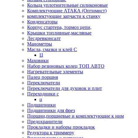
Кольца уплотнительные силиконовые
Комплектующие АТАКА (Оптимист)
комплектующие запчасти к станку
Конденсаторы
Корпус стартера, тормоз цепи,
Крышки топливные,масляные
Лесдревконсалт
Манометры
Масла, смазки и клей С
Ц
Маховики
Набор резиновых колец ТОП АВТО
Нагревательные элементы
Палец поршня
Переключатели
Переключатели для духовок и плит
Переходники с
ц
Подшипники
Подшипники для фрез
Поршни,поршневые и комплектующие к ним
Предохранители
Прокладки и наборы прокладок
Редуктора к триммеру