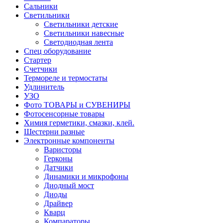
Сальники
Светильники
Светильники детские
Светильники навесные
Светодиодная лента
Спец оборудование
Стартер
Счетчики
Термореле и термостаты
Удлинитель
УЗО
Фото ТОВАРЫ и СУВЕНИРЫ
Фотосенсорные товары
Химия герметики, смазки, клей.
Шестерни разные
Электронные компоненты
Варисторы
Герконы
Датчики
Динамики и микрофоны
Диодный мост
Диоды
Драйвер
Кварц
Компараторы