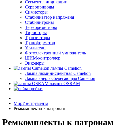
Сегменты индикации
Сервоприводы
Симисторы
Стабилизатор напряженя
Стабилитроны
Терморезисторы
Тиристоры
Транзисторы
Трансформатор
Усилители
Фотоэлектронный умножитель
ШИМ-контроллер
Энкодеры
лампы Camelion
Лампа люминисцентная Сamelion
Лампа энергосберегающая Сamelion
лампы OSRAM
рейки
МирИнструмента
Ремкомплекты к патронам
Ремкомплекты к патронам