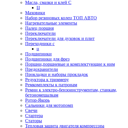
Масла, смазки и клей С
Ц
Маховики
Набор резиновых колец ТОП АВТО
Нагревательные элементы
Палец поршня
Переключатели
Переключатели для духовок и плит
Переходники с
ц
Подшипники
Подшипники для фрез
Поршни,поршневые и комплектующие к ним
Предохранители
Прокладки и наборы прокладок
Редуктора к триммеру
Ремкомплекты к патронам
Ремни к электро-бензоинструментам, станкам,
бетономешалкам
Ротор-Якорь
Сальники для мотопомп
Свечи
Стартера
Статоры
Тепловая защита двигателя компрессора