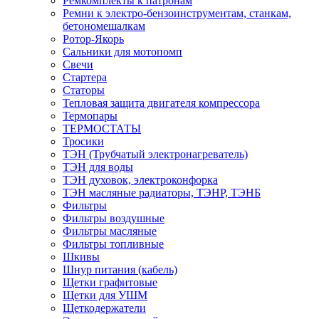
Ремкомплекты к патронам
Ремни к электро-бензоинструментам, станкам,
бетономешалкам
Ротор-Якорь
Сальники для мотопомп
Свечи
Стартера
Статоры
Тепловая защита двигателя компрессора
Термопары
ТЕРМОСТАТЫ
Тросики
ТЭН (Трубчатый электронагреватель)
ТЭН для воды
ТЭН духовок, электроконфорка
ТЭН масляные радиаторы, ТЭНР, ТЭНБ
Фильтры
Фильтры воздушные
Фильтры масляные
Фильтры топливные
Шкивы
Шнур питания (кабель)
Щетки графитовые
Щетки для УШМ
Щеткодержатели