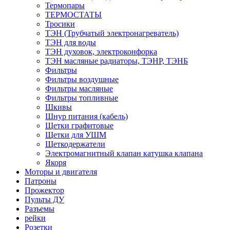
Термопары
ТЕРМОСТАТЫ
Тросики
ТЭН (Трубчатый электронагреватель)
ТЭН для воды
ТЭН духовок, электроконфорка
ТЭН масляные радиаторы, ТЭНР, ТЭНБ
Фильтры
Фильтры воздушные
Фильтры масляные
Фильтры топливные
Шкивы
Шнур питания (кабель)
Щетки графитовые
Щетки для УШМ
Щеткодержатели
Электромагнитный клапан катушка клапана
Якоря
Моторы и двигателя
Патроны
Прожектор
Пульты ДУ
Разъемы
рейки
Розетки