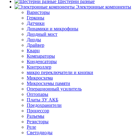
Шестерни разные
Электронные компоненты
Варисторы
Герконы
Датчики
Динамики и микрофоны
Диодный мост
Диоды
Драйвер
Кварц
Компараторы
Конденсаторы
Контроллер
микро переключатели и кнопки
Микросхема
Микросхемы памяти
Операционный усилитель
Оптопары
Платы ЗУ АКБ
Предохранители
Процессор
Разъемы
Резисторы
Реле
Светодиоды