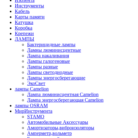
Изолента
Инструменты
Кабель
Карты памяти
Катушка
Коробка
Крепежи
ЛАМПЫ
Бактерицидные лампы
Ламны люминисцентные
Лампа накаливания
Лампы галогеновые
Лампы разные
Лампы светодиодные
Лампы энергосберегающие
ЭкоСвет
лампы Camelion
Лампа люминисцентная Сamelion
Лампа энергосберегающая Сamelion
лампы OSRAM
МирИнструмента
STAMO
Автомобильные Аксессуары
Амортизаторы,виброизоляторы
Амперметр,вольметр