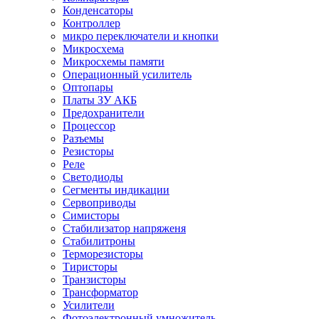
Конденсаторы
Контроллер
микро переключатели и кнопки
Микросхема
Микросхемы памяти
Операционный усилитель
Оптопары
Платы ЗУ АКБ
Предохранители
Процессор
Разъемы
Резисторы
Реле
Светодиоды
Сегменты индикации
Сервоприводы
Симисторы
Стабилизатор напряженя
Стабилитроны
Терморезисторы
Тиристоры
Транзисторы
Трансформатор
Усилители
Фотоэлектронный умножитель