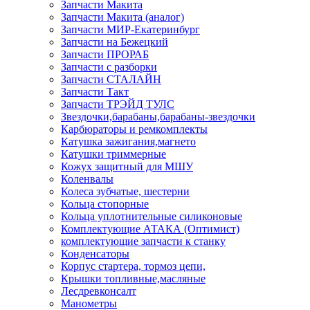
Запчасти Макита
Запчасти Макита (аналог)
Запчасти МИР-Екатеринбург
Запчасти на Бежецкий
Запчасти ПРОРАБ
Запчасти с разборки
Запчасти СТАЛАЙН
Запчасти Такт
Запчасти ТРЭЙД ТУЛС
Звездочки,барабаны,барабаны-звездочки
Карбюраторы и ремкомплекты
Катушка зажигания,магнето
Катушки триммерные
Кожух защитный для МШУ
Коленвалы
Колеса зубчатые, шестерни
Кольца стопорные
Кольца уплотнительные силиконовые
Комплектующие АТАКА (Оптимист)
комплектующие запчасти к станку
Конденсаторы
Корпус стартера, тормоз цепи,
Крышки топливные,масляные
Лесдревконсалт
Манометры