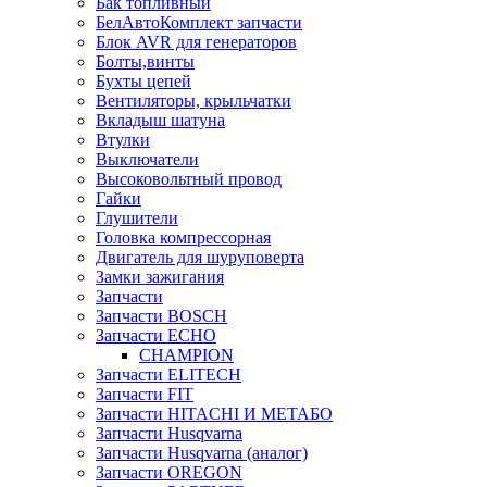
Бак топливный
БелАвтоКомплект запчасти
Блок AVR для генераторов
Болты,винты
Бухты цепей
Вентиляторы, крыльчатки
Вкладыш шатуна
Втулки
Выключатели
Высоковольтный провод
Гайки
Глушители
Головка компрессорная
Двигатель для шуруповерта
Замки зажигания
Запчасти
Запчасти BOSCH
Запчасти ECHO
CHAMPION
Запчасти ELITECH
Запчасти FIT
Запчасти HITACHI И МЕТАБО
Запчасти Husqvarna
Запчасти Husqvarna (аналог)
Запчасти OREGON