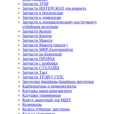
Запчасти ЗУБР
Запчасти ИНТЕРСКОЛ для ремонта
Запчасти к бензопилам
Запчасти к домкратам
Запчасти к пневматическому инструменту,
отбойным молоткам
Запчасти Керхер
Запчасти Кратон
Запчасти Макита
Запчасти Макита (аналог)
Запчасти МИР-Екатеринбург
Запчасти на Бежецкий
Запчасти ПРОРАБ
Запчасти с разборки
Запчасти СТАЛАЙН
Запчасти Такт
Запчасти ТРЭЙД ТУЛС
Звездочки,барабаны,барабаны-звездочки
Карбюраторы и ремкомплекты
Катушка зажигания,магнето
Катушки триммерные
Кожух защитный для МШУ
Коленвалы
Колеса зубчатые, шестерни
Кольца стопорные