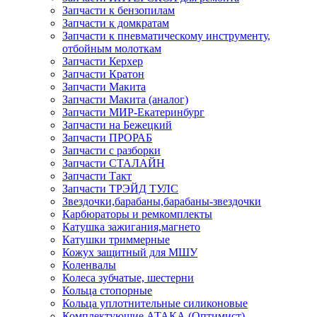
Запчасти к бензопилам
Запчасти к домкратам
Запчасти к пневматическому инструменту,
отбойным молоткам
Запчасти Керхер
Запчасти Кратон
Запчасти Макита
Запчасти Макита (аналог)
Запчасти МИР-Екатеринбург
Запчасти на Бежецкий
Запчасти ПРОРАБ
Запчасти с разборки
Запчасти СТАЛАЙН
Запчасти Такт
Запчасти ТРЭЙД ТУЛС
Звездочки,барабаны,барабаны-звездочки
Карбюраторы и ремкомплекты
Катушка зажигания,магнето
Катушки триммерные
Кожух защитный для МШУ
Коленвалы
Колеса зубчатые, шестерни
Кольца стопорные
Кольца уплотнительные силиконовые
Комплектующие АТАКА (Оптимист)