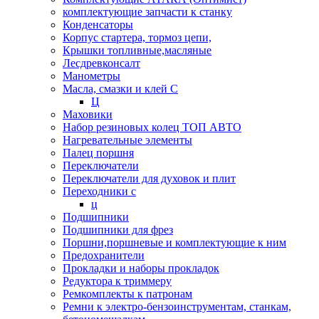
комплектующие запчасти к станку
Конденсаторы
Корпус стартера, тормоз цепи,
Крышки топливные,масляные
Лесдревконсалт
Манометры
Масла, смазки и клей С
Ц
Маховики
Набор резиновых колец ТОП АВТО
Нагревательные элементы
Палец поршня
Переключатели
Переключатели для духовок и плит
Переходники с
ц
Подшипники
Подшипники для фрез
Поршни,поршневые и комплектующие к ним
Предохранители
Прокладки и наборы прокладок
Редуктора к триммеру
Ремкомплекты к патронам
Ремни к электро-бензоинструментам, станкам,