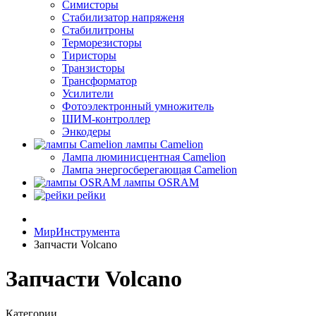
Симисторы
Стабилизатор напряженя
Стабилитроны
Терморезисторы
Тиристоры
Транзисторы
Трансформатор
Усилители
Фотоэлектронный умножитель
ШИМ-контроллер
Энкодеры
лампы Camelion
Лампа люминисцентная Сamelion
Лампа энергосберегающая Сamelion
лампы OSRAM
рейки
МирИнструмента
Запчасти Volcano
Запчасти Volcano
Категории