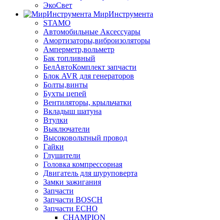
ЭкоСвет
МирИнструмента
STAMO
Автомобильные Аксессуары
Амортизаторы,виброизоляторы
Амперметр,вольметр
Бак топливный
БелАвтоКомплект запчасти
Блок AVR для генераторов
Болты,винты
Бухты цепей
Вентиляторы, крыльчатки
Вкладыш шатуна
Втулки
Выключатели
Высоковольтный провод
Гайки
Глушители
Головка компрессорная
Двигатель для шуруповерта
Замки зажигания
Запчасти
Запчасти BOSCH
Запчасти ECHO
CHAMPION