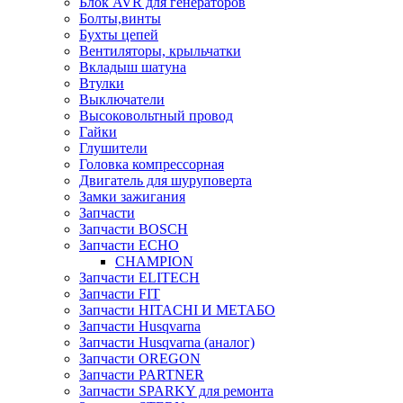
Блок AVR для генераторов
Болты,винты
Бухты цепей
Вентиляторы, крыльчатки
Вкладыш шатуна
Втулки
Выключатели
Высоковольтный провод
Гайки
Глушители
Головка компрессорная
Двигатель для шуруповерта
Замки зажигания
Запчасти
Запчасти BOSCH
Запчасти ECHO
CHAMPION
Запчасти ELITECH
Запчасти FIT
Запчасти HITACHI И МЕТАБО
Запчасти Husqvarna
Запчасти Husqvarna (аналог)
Запчасти OREGON
Запчасти PARTNER
Запчасти SPARKY для ремонта