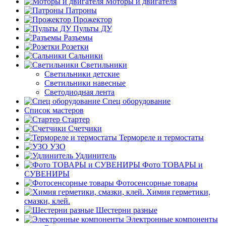
Моторы и двигателя
Патроны
Прожектор
Пульты ДУ
Разъемы
Розетки
Сальники
Светильники
Светильники детские
Светильники навесные
Светодиодная лента
Спец оборудование
Список мастеров
Стартер
Счетчики
Термореле и термостаты
УЗО
Удлинитель
Фото ТОВАРЫ и
СУВЕНИРЫ
Фотосенсорные товары
Химия герметики,
смазки, клей.
Шестерни разные
Электронные компоненты