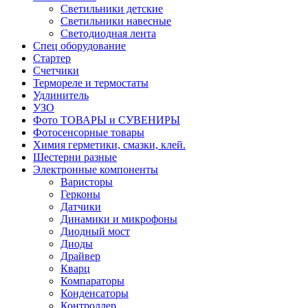
Светильники детские
Светильники навесные
Светодиодная лента
Спец оборудование
Стартер
Счетчики
Термореле и термостаты
Удлинитель
УЗО
Фото ТОВАРЫ и СУВЕНИРЫ
Фотосенсорные товары
Химия герметики, смазки, клей.
Шестерни разные
Электронные компоненты
Варисторы
Герконы
Датчики
Динамики и микрофоны
Диодный мост
Диоды
Драйвер
Кварц
Компараторы
Конденсаторы
Контроллер