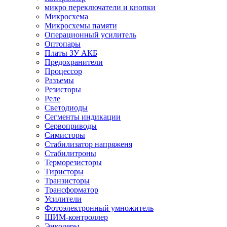
микро переключатели и кнопки
Микросхема
Микросхемы памяти
Операционный усилитель
Оптопары
Платы ЗУ АКБ
Предохранители
Процессор
Разъемы
Резисторы
Реле
Светодиоды
Сегменты индикации
Сервоприводы
Симисторы
Стабилизатор напряженя
Стабилитроны
Терморезисторы
Тиристоры
Транзисторы
Трансформатор
Усилители
Фотоэлектронный умножитель
ШИМ-контроллер
Энкодеры