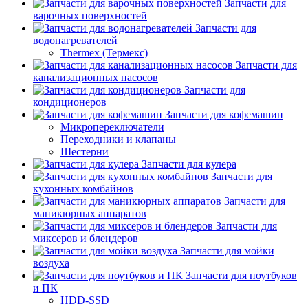
Запчасти для
варочных поверхностей
Запчасти для
водонагревателей
Thermex (Термекс)
Запчасти для
канализационных насосов
Запчасти для
кондиционеров
Запчасти для кофемашин
Микропереключатели
Переходники и клапаны
Шестерни
Запчасти для кулера
Запчасти для
кухонных комбайнов
Запчасти для
маникюрных аппаратов
Запчасти для
миксеров и блендеров
Запчасти для мойки
воздуха
Запчасти для ноутбуков
и ПК
HDD-SSD