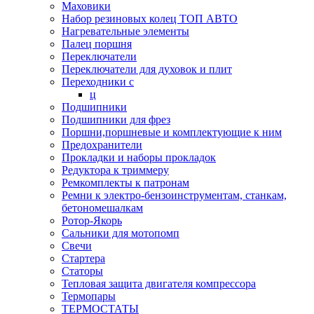
Маховики
Набор резиновых колец ТОП АВТО
Нагревательные элементы
Палец поршня
Переключатели
Переключатели для духовок и плит
Переходники с
ц
Подшипники
Подшипники для фрез
Поршни,поршневые и комплектующие к ним
Предохранители
Прокладки и наборы прокладок
Редуктора к триммеру
Ремкомплекты к патронам
Ремни к электро-бензоинструментам, станкам,
бетономешалкам
Ротор-Якорь
Сальники для мотопомп
Свечи
Стартера
Статоры
Тепловая защита двигателя компрессора
Термопары
ТЕРМОСТАТЫ