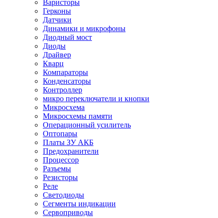
Варисторы
Герконы
Датчики
Динамики и микрофоны
Диодный мост
Диоды
Драйвер
Кварц
Компараторы
Конденсаторы
Контроллер
микро переключатели и кнопки
Микросхема
Микросхемы памяти
Операционный усилитель
Оптопары
Платы ЗУ АКБ
Предохранители
Процессор
Разъемы
Резисторы
Реле
Светодиоды
Сегменты индикации
Сервоприводы