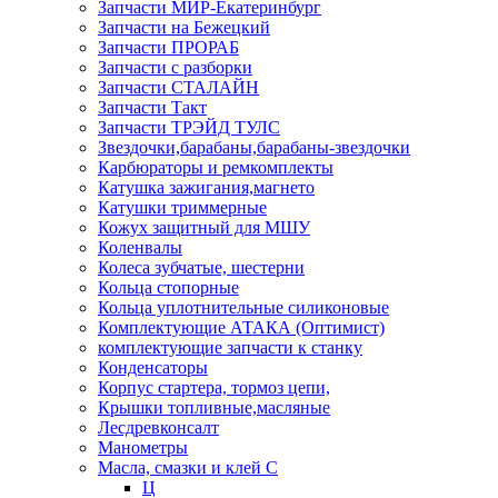
Запчасти МИР-Екатеринбург
Запчасти на Бежецкий
Запчасти ПРОРАБ
Запчасти с разборки
Запчасти СТАЛАЙН
Запчасти Такт
Запчасти ТРЭЙД ТУЛС
Звездочки,барабаны,барабаны-звездочки
Карбюраторы и ремкомплекты
Катушка зажигания,магнето
Катушки триммерные
Кожух защитный для МШУ
Коленвалы
Колеса зубчатые, шестерни
Кольца стопорные
Кольца уплотнительные силиконовые
Комплектующие АТАКА (Оптимист)
комплектующие запчасти к станку
Конденсаторы
Корпус стартера, тормоз цепи,
Крышки топливные,масляные
Лесдревконсалт
Манометры
Масла, смазки и клей С
Ц