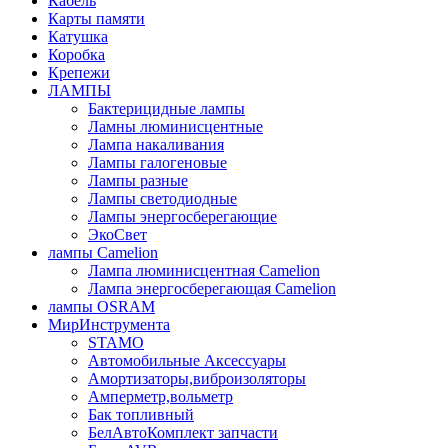
Кабель
Карты памяти
Катушка
Коробка
Крепежи
ЛАМПЫ
Бактерицидные лампы
Ламны люминисцентные
Лампа накаливания
Лампы галогеновые
Лампы разные
Лампы светодиодные
Лампы энергосберегающие
ЭкоСвет
лампы Camelion
Лампа люминисцентная Сamelion
Лампа энергосберегающая Сamelion
лампы OSRAM
МирИнструмента
STAMO
Автомобильные Аксессуары
Амортизаторы,виброизоляторы
Амперметр,вольметр
Бак топливный
БелАвтоКомплект запчасти