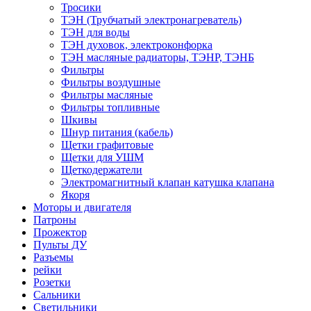
Тросики
ТЭН (Трубчатый электронагреватель)
ТЭН для воды
ТЭН духовок, электроконфорка
ТЭН масляные радиаторы, ТЭНР, ТЭНБ
Фильтры
Фильтры воздушные
Фильтры масляные
Фильтры топливные
Шкивы
Шнур питания (кабель)
Щетки графитовые
Щетки для УШМ
Щеткодержатели
Электромагнитный клапан катушка клапана
Якоря
Моторы и двигателя
Патроны
Прожектор
Пульты ДУ
Разъемы
рейки
Розетки
Сальники
Светильники