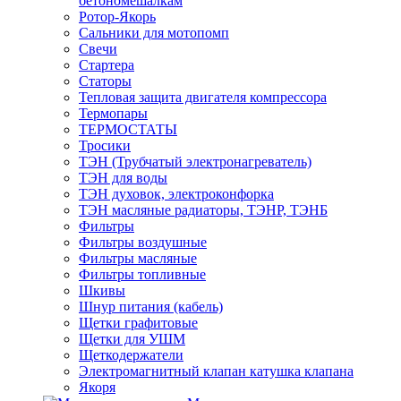
бетономешалкам
Ротор-Якорь
Сальники для мотопомп
Свечи
Стартера
Статоры
Тепловая защита двигателя компрессора
Термопары
ТЕРМОСТАТЫ
Тросики
ТЭН (Трубчатый электронагреватель)
ТЭН для воды
ТЭН духовок, электроконфорка
ТЭН масляные радиаторы, ТЭНР, ТЭНБ
Фильтры
Фильтры воздушные
Фильтры масляные
Фильтры топливные
Шкивы
Шнур питания (кабель)
Щетки графитовые
Щетки для УШМ
Щеткодержатели
Электромагнитный клапан катушка клапана
Якоря