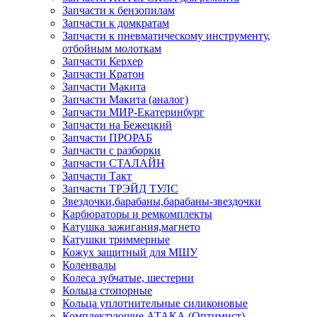
Запчасти к бензопилам
Запчасти к домкратам
Запчасти к пневматическому инструменту,
отбойным молоткам
Запчасти Керхер
Запчасти Кратон
Запчасти Макита
Запчасти Макита (аналог)
Запчасти МИР-Екатеринбург
Запчасти на Бежецкий
Запчасти ПРОРАБ
Запчасти с разборки
Запчасти СТАЛАЙН
Запчасти Такт
Запчасти ТРЭЙД ТУЛС
Звездочки,барабаны,барабаны-звездочки
Карбюраторы и ремкомплекты
Катушка зажигания,магнето
Катушки триммерные
Кожух защитный для МШУ
Коленвалы
Колеса зубчатые, шестерни
Кольца стопорные
Кольца уплотнительные силиконовые
Комплектующие АТАКА (Оптимист)