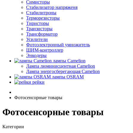
Симисторы
Стабилизатор напряженя
Стабилитроны
Терморезисторы
Тиристоры
Транзисторы
Трансформатор
Усилители
Фотоэлектронный умножитель
ШИМ-контроллер
Энкодеры
лампы Camelion
Лампа люминисцентная Сamelion
Лампа энергосберегающая Сamelion
лампы OSRAM
рейки
Фотосенсорные товары
Фотосенсорные товары
Категории