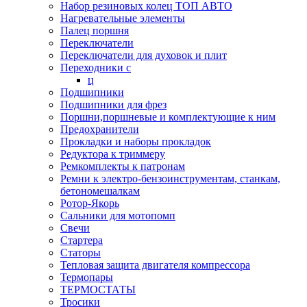
Набор резиновых колец ТОП АВТО
Нагревательные элементы
Палец поршня
Переключатели
Переключатели для духовок и плит
Переходники с
ц
Подшипники
Подшипники для фрез
Поршни,поршневые и комплектующие к ним
Предохранители
Прокладки и наборы прокладок
Редуктора к триммеру
Ремкомплекты к патронам
Ремни к электро-бензоинструментам, станкам,
бетономешалкам
Ротор-Якорь
Сальники для мотопомп
Свечи
Стартера
Статоры
Тепловая защита двигателя компрессора
Термопары
ТЕРМОСТАТЫ
Тросики