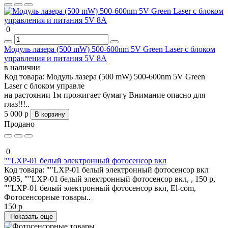
0
Модуль лазера (500 mW) 500-600nm 5V Green Laser c блоком
управления и питания 5V 8A
в наличии
Код товара:
Модуль лазера (500 mW) 500-600nm 5V Green
Laser c блоком управле
на растоянии 1м прожигает бумагу Внимание опасно для
глаз!!!..
5 000 р
В корзину
Продано
0
""LXР-01 белый электронный фотосенсор вкл
Код товара:
""LXР-01 белый электронный фотосенсор вкл
9085, ""LXР-01 белый электронный фотосенсор вкл, , 150 р,
""LXР-01 белый электронный фотосенсор вкл, El-com,
Фотосенсорные товары..
150 р
Показать еще