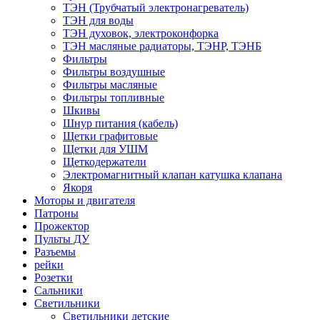
ТЭН (Трубчатый электронагреватель)
ТЭН для воды
ТЭН духовок, электроконфорка
ТЭН масляные радиаторы, ТЭНР, ТЭНБ
Фильтры
Фильтры воздушные
Фильтры масляные
Фильтры топливные
Шкивы
Шнур питания (кабель)
Щетки графитовые
Щетки для УШМ
Щеткодержатели
Электромагнитный клапан катушка клапана
Якоря
Моторы и двигателя
Патроны
Прожектор
Пульты ДУ
Разъемы
рейки
Розетки
Сальники
Светильники
Светильники детские