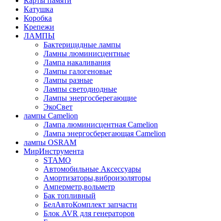
Карты памяти
Катушка
Коробка
Крепежи
ЛАМПЫ
Бактерицидные лампы
Ламны люминисцентные
Лампа накаливания
Лампы галогеновые
Лампы разные
Лампы светодиодные
Лампы энергосберегающие
ЭкоСвет
лампы Camelion
Лампа люминисцентная Сamelion
Лампа энергосберегающая Сamelion
лампы OSRAM
МирИнструмента
STAMO
Автомобильные Аксессуары
Амортизаторы,виброизоляторы
Амперметр,вольметр
Бак топливный
БелАвтоКомплект запчасти
Блок AVR для генераторов