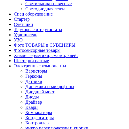
Светильники навесные
Светодиодная лента
Спец оборудование
Стартер
Счетчики
Термореле и термостаты
Удлинитель
УЗО
Фото ТОВАРЫ и СУВЕНИРЫ
Фотосенсорные товары
Химия герметики, смазки, клей.
Шестерни разные
Электронные компоненты
Варисторы
Герконы
Датчики
Динамики и микрофоны
Диодный мост
Диоды
Драйвер
Кварц
Компараторы
Конденсаторы
Контроллер
микро переключатели и кнопки