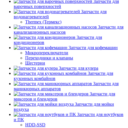
Запчасти для
варочных поверхностей
Запчасти для
водонагревателей
Thermex (Термекс)
Запчасти для
канализационных насосов
Запчасти для
кондиционеров
Запчасти для кофемашин
Микропереключатели
Переходники и клапаны
Шестерни
Запчасти для кулера
Запчасти для
кухонных комбайнов
Запчасти для
маникюрных аппаратов
Запчасти для
миксеров и блендеров
Запчасти для мойки
воздуха
Запчасти для ноутбуков
и ПК
HDD-SSD