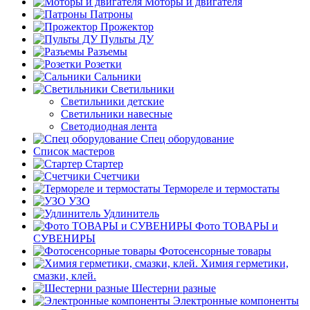
Моторы и двигателя
Патроны
Прожектор
Пульты ДУ
Разъемы
Розетки
Сальники
Светильники
Светильники детские
Светильники навесные
Светодиодная лента
Спец оборудование
Список мастеров
Стартер
Счетчики
Термореле и термостаты
УЗО
Удлинитель
Фото ТОВАРЫ и
СУВЕНИРЫ
Фотосенсорные товары
Химия герметики,
смазки, клей.
Шестерни разные
Электронные компоненты