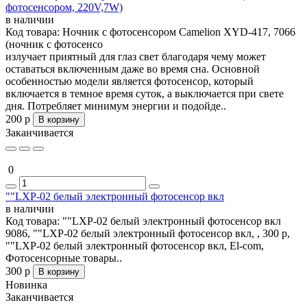
фотосенсором, 220V,7W)
в наличии
Код товара:
Ночник с фотосенсором Camelion XYD-417, 7066
(ночник с фотосенсо
излучает приятный для глаз свет благодаря чему может
оставаться включенным даже во время сна. Основной
особенностью модели является фотосенсор, который
включается в темное время суток, а выключается при свете
дня. Потребляет минимум энергии и подойде..
200 р
В корзину
Заканчивается
0
""LXР-02 белый электронный фотосенсор вкл
в наличии
Код товара:
""LXР-02 белый электронный фотосенсор вкл
9086, ""LXР-02 белый электронный фотосенсор вкл, , 300 р,
""LXР-02 белый электронный фотосенсор вкл, El-com,
Фотосенсорные товары..
300 р
В корзину
Новинка
Заканчивается