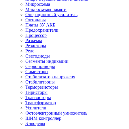
Микросхема
Микросхемы памяти
Операционный усилитель
Оптопары
Платы ЗУ АКБ
Предохранители
Процессор
Разъемы
Резисторы
Реле
Светодиоды
Сегменты индикации
Сервоприводы
Симисторы
Стабилизатор напряженя
Стабилитроны
Терморезисторы
Тиристоры
Транзисторы
Трансформатор
Усилители
Фотоэлектронный умножитель
ШИМ-контроллер
Энкодеры