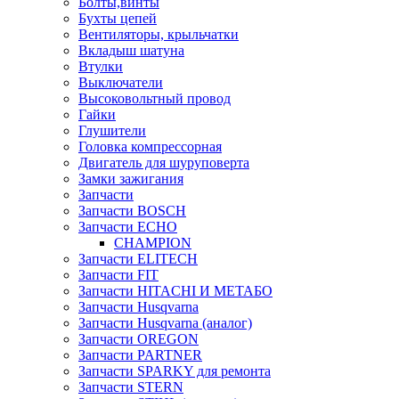
Болты,винты
Бухты цепей
Вентиляторы, крыльчатки
Вкладыш шатуна
Втулки
Выключатели
Высоковольтный провод
Гайки
Глушители
Головка компрессорная
Двигатель для шуруповерта
Замки зажигания
Запчасти
Запчасти BOSCH
Запчасти ECHO
CHAMPION
Запчасти ELITECH
Запчасти FIT
Запчасти HITACHI И МЕТАБО
Запчасти Husqvarna
Запчасти Husqvarna (аналог)
Запчасти OREGON
Запчасти PARTNER
Запчасти SPARKY для ремонта
Запчасти STERN