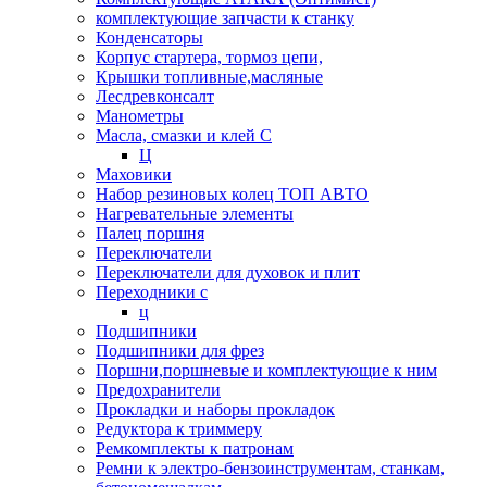
комплектующие запчасти к станку
Конденсаторы
Корпус стартера, тормоз цепи,
Крышки топливные,масляные
Лесдревконсалт
Манометры
Масла, смазки и клей С
Ц
Маховики
Набор резиновых колец ТОП АВТО
Нагревательные элементы
Палец поршня
Переключатели
Переключатели для духовок и плит
Переходники с
ц
Подшипники
Подшипники для фрез
Поршни,поршневые и комплектующие к ним
Предохранители
Прокладки и наборы прокладок
Редуктора к триммеру
Ремкомплекты к патронам
Ремни к электро-бензоинструментам, станкам,