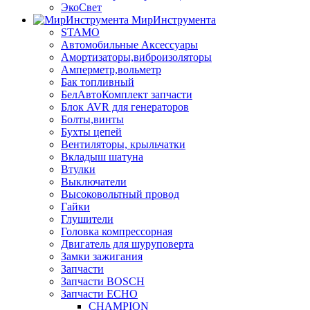
ЭкоСвет
МирИнструмента
STAMO
Автомобильные Аксессуары
Амортизаторы,виброизоляторы
Амперметр,вольметр
Бак топливный
БелАвтоКомплект запчасти
Блок AVR для генераторов
Болты,винты
Бухты цепей
Вентиляторы, крыльчатки
Вкладыш шатуна
Втулки
Выключатели
Высоковольтный провод
Гайки
Глушители
Головка компрессорная
Двигатель для шуруповерта
Замки зажигания
Запчасти
Запчасти BOSCH
Запчасти ECHO
CHAMPION