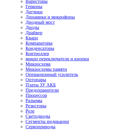
Варисторы
Герконы
Датчики
Динамики и микрофоны
Диодный мост
Диоды
Драйвер
Кварц
Компараторы
Конденсаторы
Контроллер
микро переключатели и кнопки
Микросхема
Микросхемы памяти
Операционный усилитель
Оптопары
Платы ЗУ АКБ
Предохранители
Процессор
Разъемы
Резисторы
Реле
Светодиоды
Сегменты индикации
Сервоприводы