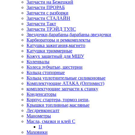
Запчасти на Бежецкий
Запчасти ПРОРАБ
Запчасти с разборки
Запчасти СТАЛАЙН
Запчасти Такт
Запчасти ТРЭЙД ТУЛС
Звездочки,барабаны,барабаны-звездочки
Карбюраторы и ремкомплекты
Катушка зажигания,магнето
Катушки триммерные
Кожух защитный для МШУ
Коленвалы
Колеса зубчатые, шестерни
Кольца стопорные
Кольца уплотнительные силиконовые
Комплектующие АТАКА (Оптимист)
комплектующие запчасти к станку
Конденсаторы
Корпус стартера, тормоз цепи,
Крышки топливные,масляные
Лесдревконсалт
Манометры
Масла, смазки и клей С
Ц
Маховики