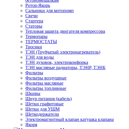
бетономешалкам
Ротор-Якорь
Сальники для мотопомп
Свечи
Стартера
Статоры
Тепловая защита двигателя компрессора
Термопары
ТЕРМОСТАТЫ
Тросики
ТЭН (Трубчатый электронагреватель)
ТЭН для воды
ТЭН духовок, электроконфорка
ТЭН масляные радиаторы, ТЭНР, ТЭНБ
Фильтры
Фильтры воздушные
Фильтры масляные
Фильтры топливные
Шкивы
Шнур питания (кабель)
Щетки графитовые
Щетки для УШМ
Щеткодержатели
Электромагнитный клапан катушка клапана
Якоря