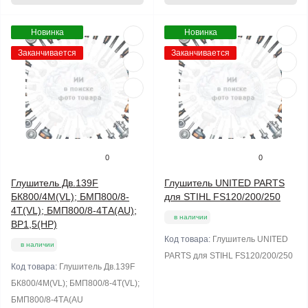
Новинка
Новинка
Заканчивается
Заканчивается
0
0
Глушитель Дв.139F
Глушитель UNITED PARTS
БК800/4М(VL); БМП800/8-
для STIHL FS120/200/250
4Т(VL); БМП800/8-4ТА(AU);
в наличии
ВР1,5(HP)
Код товара:
Глушитель UNITED
в наличии
PARTS для STIHL FS120/200/250
Код товара:
Глушитель Дв.139F
БК800/4М(VL); БМП800/8-4Т(VL);
БМП800/8-4ТА(AU