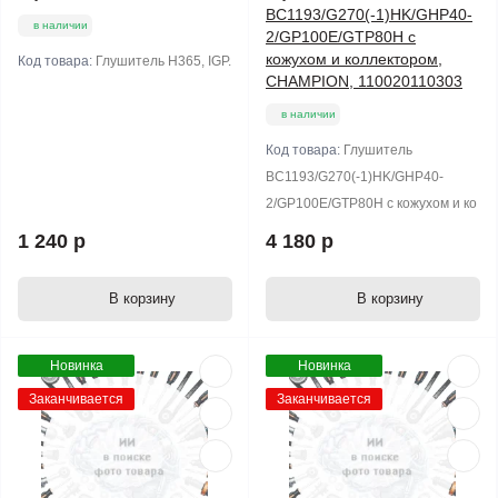
BC1193/G270(-1)HK/GHP40-
в наличии
2/GP100E/GTP80H с
кожухом и коллектором,
Код товара:
Глушитель H365, IGP.
CHAMPION, 110020110303
в наличии
Код товара:
Глушитель
BC1193/G270(-1)HK/GHP40-
2/GP100E/GTP80H с кожухом и ко
1 240 р
4 180 р
В корзину
В корзину
Новинка
Новинка
Заканчивается
Заканчивается