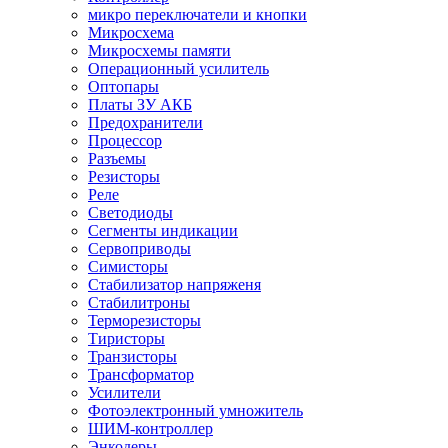
микро переключатели и кнопки
Микросхема
Микросхемы памяти
Операционный усилитель
Оптопары
Платы ЗУ АКБ
Предохранители
Процессор
Разъемы
Резисторы
Реле
Светодиоды
Сегменты индикации
Сервоприводы
Симисторы
Стабилизатор напряженя
Стабилитроны
Терморезисторы
Тиристоры
Транзисторы
Трансформатор
Усилители
Фотоэлектронный умножитель
ШИМ-контроллер
Энкодеры