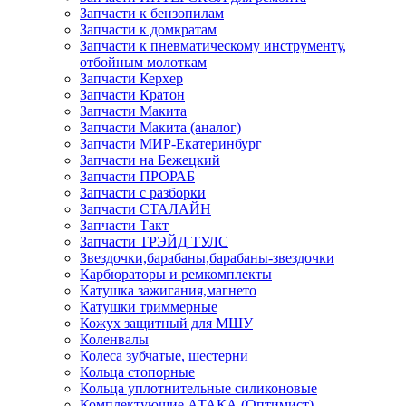
Запчасти к бензопилам
Запчасти к домкратам
Запчасти к пневматическому инструменту,
отбойным молоткам
Запчасти Керхер
Запчасти Кратон
Запчасти Макита
Запчасти Макита (аналог)
Запчасти МИР-Екатеринбург
Запчасти на Бежецкий
Запчасти ПРОРАБ
Запчасти с разборки
Запчасти СТАЛАЙН
Запчасти Такт
Запчасти ТРЭЙД ТУЛС
Звездочки,барабаны,барабаны-звездочки
Карбюраторы и ремкомплекты
Катушка зажигания,магнето
Катушки триммерные
Кожух защитный для МШУ
Коленвалы
Колеса зубчатые, шестерни
Кольца стопорные
Кольца уплотнительные силиконовые
Комплектующие АТАКА (Оптимист)