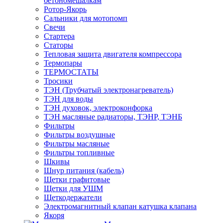
бетономешалкам
Ротор-Якорь
Сальники для мотопомп
Свечи
Стартера
Статоры
Тепловая защита двигателя компрессора
Термопары
ТЕРМОСТАТЫ
Тросики
ТЭН (Трубчатый электронагреватель)
ТЭН для воды
ТЭН духовок, электроконфорка
ТЭН масляные радиаторы, ТЭНР, ТЭНБ
Фильтры
Фильтры воздушные
Фильтры масляные
Фильтры топливные
Шкивы
Шнур питания (кабель)
Щетки графитовые
Щетки для УШМ
Щеткодержатели
Электромагнитный клапан катушка клапана
Якоря