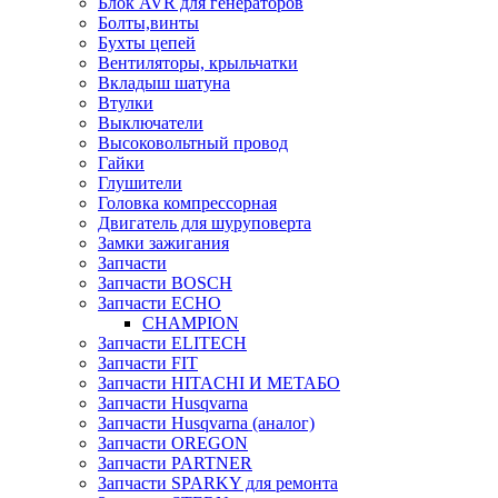
Блок AVR для генераторов
Болты,винты
Бухты цепей
Вентиляторы, крыльчатки
Вкладыш шатуна
Втулки
Выключатели
Высоковольтный провод
Гайки
Глушители
Головка компрессорная
Двигатель для шуруповерта
Замки зажигания
Запчасти
Запчасти BOSCH
Запчасти ECHO
CHAMPION
Запчасти ELITECH
Запчасти FIT
Запчасти HITACHI И МЕТАБО
Запчасти Husqvarna
Запчасти Husqvarna (аналог)
Запчасти OREGON
Запчасти PARTNER
Запчасти SPARKY для ремонта