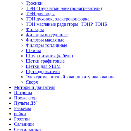
Тросики
ТЭН (Трубчатый электронагреватель)
ТЭН для воды
ТЭН духовок, электроконфорка
ТЭН масляные радиаторы, ТЭНР, ТЭНБ
Фильтры
Фильтры воздушные
Фильтры масляные
Фильтры топливные
Шкивы
Шнур питания (кабель)
Щетки графитовые
Щетки для УШМ
Щеткодержатели
Электромагнитный клапан катушка клапана
Якоря
Моторы и двигателя
Патроны
Прожектор
Пульты ДУ
Разъемы
рейки
Розетки
Сальники
Светильники