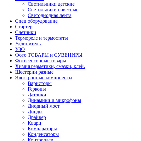
Светильники детские
Светильники навесные
Светодиодная лента
Спец оборудование
Стартер
Счетчики
Термореле и термостаты
Удлинитель
УЗО
Фото ТОВАРЫ и СУВЕНИРЫ
Фотосенсорные товары
Химия герметики, смазки, клей.
Шестерни разные
Электронные компоненты
Варисторы
Герконы
Датчики
Динамики и микрофоны
Диодный мост
Диоды
Драйвер
Кварц
Компараторы
Конденсаторы
Контроллер