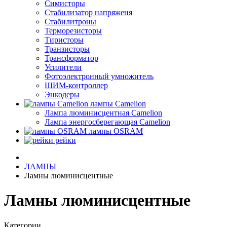
Симисторы
Стабилизатор напряженя
Стабилитроны
Терморезисторы
Тиристоры
Транзисторы
Трансформатор
Усилители
Фотоэлектронный умножитель
ШИМ-контроллер
Энкодеры
лампы Camelion
Лампа люминисцентная Сamelion
Лампа энергосберегающая Сamelion
лампы OSRAM
рейки
ЛАМПЫ
Ламны люминисцентные
Ламны люминисцентные
Категории