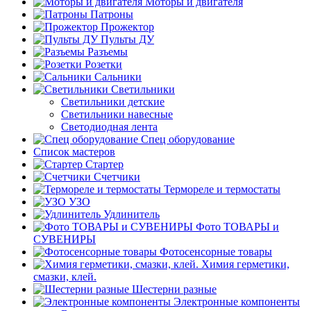
Моторы и двигателя
Патроны
Прожектор
Пульты ДУ
Разъемы
Розетки
Сальники
Светильники
Светильники детские
Светильники навесные
Светодиодная лента
Спец оборудование
Список мастеров
Стартер
Счетчики
Термореле и термостаты
УЗО
Удлинитель
Фото ТОВАРЫ и
СУВЕНИРЫ
Фотосенсорные товары
Химия герметики,
смазки, клей.
Шестерни разные
Электронные компоненты