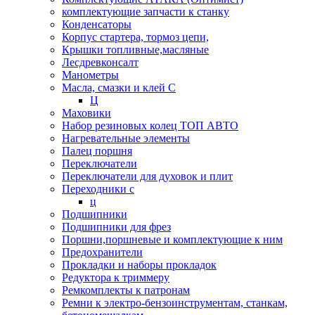
комплектующие запчасти к станку
Конденсаторы
Корпус стартера, тормоз цепи,
Крышки топливные,масляные
Лесдревконсалт
Манометры
Масла, смазки и клей С
Ц
Маховики
Набор резиновых колец ТОП АВТО
Нагревательные элементы
Палец поршня
Переключатели
Переключатели для духовок и плит
Переходники с
ц
Подшипники
Подшипники для фрез
Поршни,поршневые и комплектующие к ним
Предохранители
Прокладки и наборы прокладок
Редуктора к триммеру
Ремкомплекты к патронам
Ремни к электро-бензоинструментам, станкам,