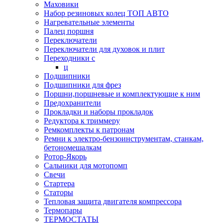
Маховики
Набор резиновых колец ТОП АВТО
Нагревательные элементы
Палец поршня
Переключатели
Переключатели для духовок и плит
Переходники с
ц
Подшипники
Подшипники для фрез
Поршни,поршневые и комплектующие к ним
Предохранители
Прокладки и наборы прокладок
Редуктора к триммеру
Ремкомплекты к патронам
Ремни к электро-бензоинструментам, станкам,
бетономешалкам
Ротор-Якорь
Сальники для мотопомп
Свечи
Стартера
Статоры
Тепловая защита двигателя компрессора
Термопары
ТЕРМОСТАТЫ