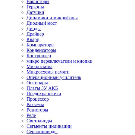
Варисторы
Герконы
Датчики
Динамики и микрофоны
Диодный мост
Диоды
Драйвер
Кварц
Компараторы
Конденсаторы
Контроллер
микро переключатели и кнопки
Микросхема
Микросхемы памяти
Операционный усилитель
Оптопары
Платы ЗУ АКБ
Предохранители
Процессор
Разъемы
Резисторы
Реле
Светодиоды
Сегменты индикации
Сервоприводы