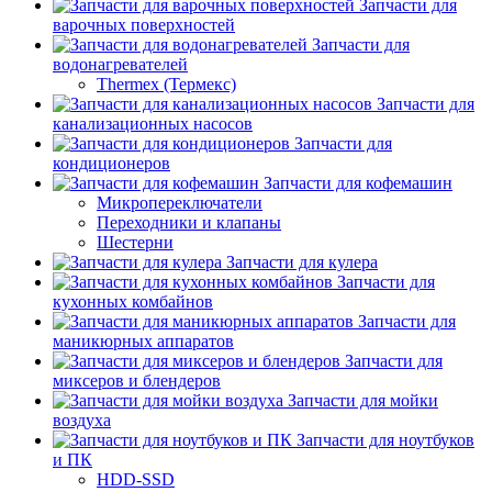
Запчасти для
варочных поверхностей
Запчасти для
водонагревателей
Thermex (Термекс)
Запчасти для
канализационных насосов
Запчасти для
кондиционеров
Запчасти для кофемашин
Микропереключатели
Переходники и клапаны
Шестерни
Запчасти для кулера
Запчасти для
кухонных комбайнов
Запчасти для
маникюрных аппаратов
Запчасти для
миксеров и блендеров
Запчасти для мойки
воздуха
Запчасти для ноутбуков
и ПК
HDD-SSD