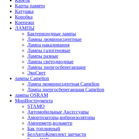
Кабель
Карты памяти
Катушка
Коробка
Крепежи
ЛАМПЫ
Бактерицидные лампы
Ламны люминисцентные
Лампа накаливания
Лампы галогеновые
Лампы разные
Лампы светодиодные
Лампы энергосберегающие
ЭкоСвет
лампы Camelion
Лампа люминисцентная Сamelion
Лампа энергосберегающая Сamelion
лампы OSRAM
МирИнструмента
STAMO
Автомобильные Аксессуары
Амортизаторы,виброизоляторы
Амперметр,вольметр
Бак топливный
БелАвтоКомплект запчасти