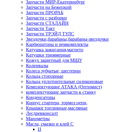
Запчасти МИР-Екатеринбург
Запчасти на Бежецкий
Запчасти ПРОРАБ
Запчасти с разборки
Запчасти СТАЛАЙН
Запчасти Такт
Запчасти ТРЭЙД ТУЛС
Звездочки,барабаны,барабаны-звездочки
Карбюраторы и ремкомплекты
Катушка зажигания,магнето
Катушки триммерные
Кожух защитный для МШУ
Коленвалы
Колеса зубчатые, шестерни
Кольца стопорные
Кольца уплотнительные силиконовые
Комплектующие АТАКА (Оптимист)
комплектующие запчасти к станку
Конденсаторы
Корпус стартера, тормоз цепи,
Крышки топливные,масляные
Лесдревконсалт
Манометры
Масла, смазки и клей С
Ц