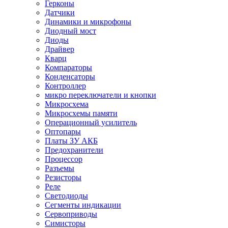
Герконы
Датчики
Динамики и микрофоны
Диодный мост
Диоды
Драйвер
Кварц
Компараторы
Конденсаторы
Контроллер
микро переключатели и кнопки
Микросхема
Микросхемы памяти
Операционный усилитель
Оптопары
Платы ЗУ АКБ
Предохранители
Процессор
Разъемы
Резисторы
Реле
Светодиоды
Сегменты индикации
Сервоприводы
Симисторы