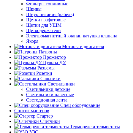
Фильтры топливные
Шкивы
Шнур питания (кабель)
Щетки графитовые
Щетки для УШМ
Щеткодержатели
Электромагнитный клапан катушка клапана
Якоря
Моторы и двигателя
Патроны
Прожектор
Пульты ДУ
Разъемы
Розетки
Сальники
Светильники
Светильники детские
Светильники навесные
Светодиодная лента
Спец оборудование
Список мастеров
Стартер
Счетчики
Термореле и термостаты
УЗО