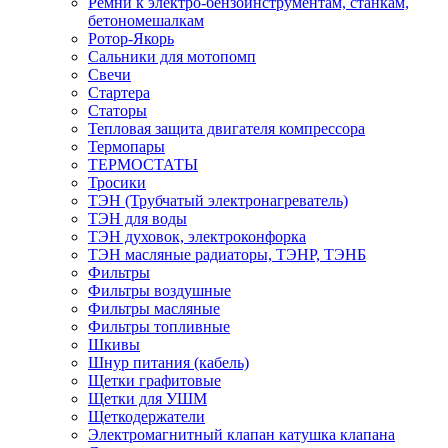
Ремни к электро-бензоинструментам, станкам,
бетономешалкам
Ротор-Якорь
Сальники для мотопомп
Свечи
Стартера
Статоры
Тепловая защита двигателя компрессора
Термопары
ТЕРМОСТАТЫ
Тросики
ТЭН (Трубчатый электронагреватель)
ТЭН для воды
ТЭН духовок, электроконфорка
ТЭН масляные радиаторы, ТЭНР, ТЭНБ
Фильтры
Фильтры воздушные
Фильтры масляные
Фильтры топливные
Шкивы
Шнур питания (кабель)
Щетки графитовые
Щетки для УШМ
Щеткодержатели
Электромагнитный клапан катушка клапана