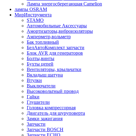
Лампа энергосберегающая Сamelion
лампы OSRAM
МирИнструмента
STAMO
Автомобильные Аксессуары
Амортизаторы,виброизоляторы
Амперметр,вольметр
Бак топливный
БелАвтоКомплект запчасти
Блок AVR для генераторов
Болты,винты
Бухты цепей
Вентиляторы, крыльчатки
Вкладыш шатуна
Втулки
Выключатели
Высоковольтный провод
Гайки
Глушители
Головка компрессорная
Двигатель для шуруповерта
Замки зажигания
Запчасти
Запчасти BOSCH
Запчасти ECHO