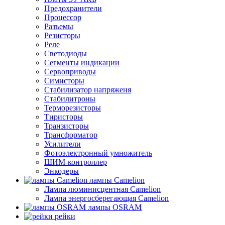
Предохранители
Процессор
Разъемы
Резисторы
Реле
Светодиоды
Сегменты индикации
Сервоприводы
Симисторы
Стабилизатор напряженя
Стабилитроны
Терморезисторы
Тиристоры
Транзисторы
Трансформатор
Усилители
Фотоэлектронный умножитель
ШИМ-контроллер
Энкодеры
лампы Camelion
Лампа люминисцентная Сamelion
Лампа энергосберегающая Сamelion
лампы OSRAM
рейки