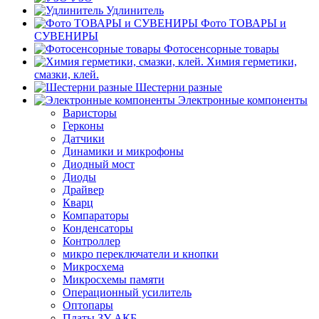
Удлинитель
Фото ТОВАРЫ и
СУВЕНИРЫ
Фотосенсорные товары
Химия герметики,
смазки, клей.
Шестерни разные
Электронные компоненты
Варисторы
Герконы
Датчики
Динамики и микрофоны
Диодный мост
Диоды
Драйвер
Кварц
Компараторы
Конденсаторы
Контроллер
микро переключатели и кнопки
Микросхема
Микросхемы памяти
Операционный усилитель
Оптопары
Платы ЗУ АКБ