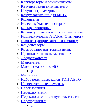
Карбюраторы и ремкомплекты
Катушка зажигания,магнето
Катушки триммерные
Кожух защитный для МШУ
Коленвалы
Колеса зубчатые, шестерни
Кольца стопорные
Кольца уплотнительные силиконовые
Комплектующие АТАКА (Оптимист)
комплектующие запчасти к станку
Конденсаторы
Корпус стартера, тормоз цепи,
Крышки топливные,масляные
Лесдревконсалт
Манометры
Масла, смазки и клей С
Ц
Маховики
Набор резиновых колец ТОП АВТО
Нагревательные элементы
Палец поршня
Переключатели
Переключатели для духовок и плит
Переходники с
ц