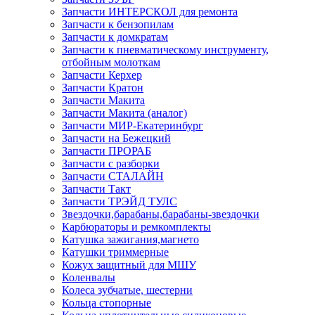
Запчасти ИНТЕРСКОЛ для ремонта
Запчасти к бензопилам
Запчасти к домкратам
Запчасти к пневматическому инструменту,
отбойным молоткам
Запчасти Керхер
Запчасти Кратон
Запчасти Макита
Запчасти Макита (аналог)
Запчасти МИР-Екатеринбург
Запчасти на Бежецкий
Запчасти ПРОРАБ
Запчасти с разборки
Запчасти СТАЛАЙН
Запчасти Такт
Запчасти ТРЭЙД ТУЛС
Звездочки,барабаны,барабаны-звездочки
Карбюраторы и ремкомплекты
Катушка зажигания,магнето
Катушки триммерные
Кожух защитный для МШУ
Коленвалы
Колеса зубчатые, шестерни
Кольца стопорные