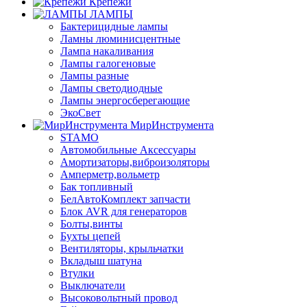
Крепежи
ЛАМПЫ
Бактерицидные лампы
Ламны люминисцентные
Лампа накаливания
Лампы галогеновые
Лампы разные
Лампы светодиодные
Лампы энергосберегающие
ЭкоСвет
МирИнструмента
STAMO
Автомобильные Аксессуары
Амортизаторы,виброизоляторы
Амперметр,вольметр
Бак топливный
БелАвтоКомплект запчасти
Блок AVR для генераторов
Болты,винты
Бухты цепей
Вентиляторы, крыльчатки
Вкладыш шатуна
Втулки
Выключатели
Высоковольтный провод