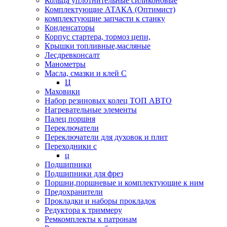
Кольца уплотнительные силиконовые
Комплектующие АТАКА (Оптимист)
комплектующие запчасти к станку
Конденсаторы
Корпус стартера, тормоз цепи,
Крышки топливные,масляные
Лесдревконсалт
Манометры
Масла, смазки и клей С
Ц
Маховики
Набор резиновых колец ТОП АВТО
Нагревательные элементы
Палец поршня
Переключатели
Переключатели для духовок и плит
Переходники с
ц
Подшипники
Подшипники для фрез
Поршни,поршневые и комплектующие к ним
Предохранители
Прокладки и наборы прокладок
Редуктора к триммеру
Ремкомплекты к патронам