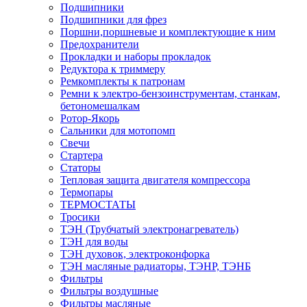
Подшипники
Подшипники для фрез
Поршни,поршневые и комплектующие к ним
Предохранители
Прокладки и наборы прокладок
Редуктора к триммеру
Ремкомплекты к патронам
Ремни к электро-бензоинструментам, станкам,
бетономешалкам
Ротор-Якорь
Сальники для мотопомп
Свечи
Стартера
Статоры
Тепловая защита двигателя компрессора
Термопары
ТЕРМОСТАТЫ
Тросики
ТЭН (Трубчатый электронагреватель)
ТЭН для воды
ТЭН духовок, электроконфорка
ТЭН масляные радиаторы, ТЭНР, ТЭНБ
Фильтры
Фильтры воздушные
Фильтры масляные