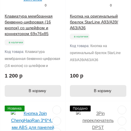
0
0
Клавиатура мембранная
Кнопка на оригинальный
беквенно-цифровая (16
брелок StarLine А93/А39/
кнопок) со шлейфом и
А63/А36
коннектором 69х76х85
в наличии
в наличии
Код товара:
Кнопка на
Код товара:
Клавиатура
оригинальный брелок StarLine
мембранная беквенно-цифровая
А93/А39/А63/А36
(16 кнопок) со шлейфом и
1 200 р
100 р
В корзину
В корзину
Новинка
Продано