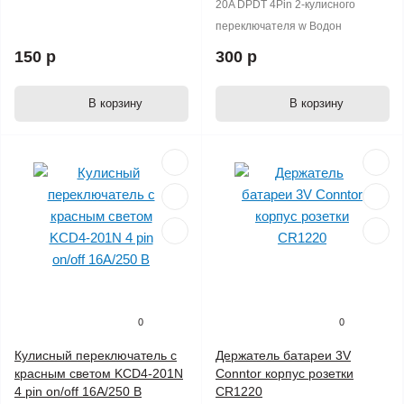
20A DPDT 4Pin 2-кулисного
переключателя w Водон
150 р
300 р
В корзину
В корзину
0
0
Кулисный переключатель с
Держатель батареи 3V
красным светом KCD4-201N
Conntor корпус розетки
4 pin on/off 16A/250 В
CR1220