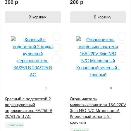
300 р
200 р
В корзину
В корзину
0
0
Красный с подсветкой 2
Ограничитель
лодка кулисный
микровыключателя 16A 220V
переключатель 6A/250 В
3pin N/O N/C Мгновенный
20A/125 В AC
Кнопочный зеленый -
красный
в наличии
в наличии