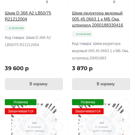
0
0
Шкив D.368 А2 LB50/75
Шкив редуктора ведомый
R21212004
005.45.0663.1 к МБ Ока,
штрихкод 2000188330416
в наличии
в наличии
Код товара:
Шкив D.368 А2
Код товара:
Шкив редуктора
LB50/75 R21212004
ведомый 005.45.0663.1 к МБ Ока,
штрихкод 20001883
39 600 р
3 870 р
В корзину
В корзину
Новинка
Новинка
Заканчивается
Заканчивается