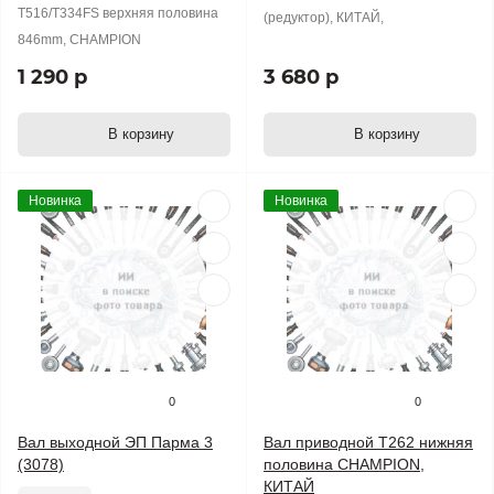
T516/T334FS верхняя половина
(редуктор), КИТАЙ,
846mm, CHAMPION
1 290 р
3 680 р
В корзину
В корзину
Новинка
Новинка
0
0
Вал выходной ЭП Парма 3
Вал приводной T262 нижняя
(3078)
половина CHAMPION,
КИТАЙ