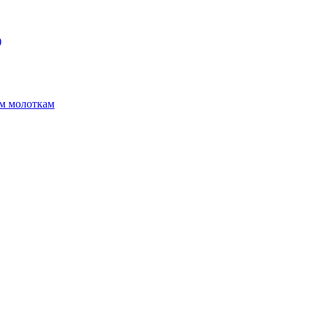
)
ым молоткам