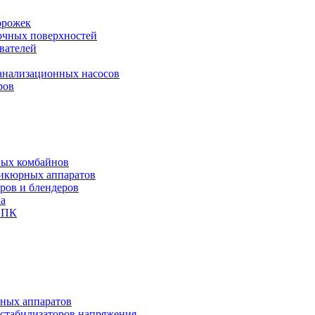
орожек
рочных поверхностей
вателей
канализационных насосов
ров
ных комбайнов
никюрных аппаратов
еров и блендеров
ха
и ПК
чных аппаратов
 стабилизаторов напряжения