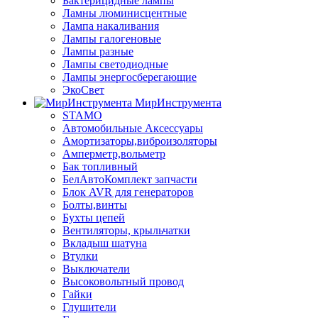
Бактерицидные лампы
Ламны люминисцентные
Лампа накаливания
Лампы галогеновые
Лампы разные
Лампы светодиодные
Лампы энергосберегающие
ЭкоСвет
МирИнструмента
STAMO
Автомобильные Аксессуары
Амортизаторы,виброизоляторы
Амперметр,вольметр
Бак топливный
БелАвтоКомплект запчасти
Блок AVR для генераторов
Болты,винты
Бухты цепей
Вентиляторы, крыльчатки
Вкладыш шатуна
Втулки
Выключатели
Высоковольтный провод
Гайки
Глушители