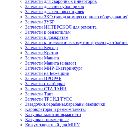
Запчасти для сварочных инверторов
Запчасти для снегоуборщиков
Запчасти для тепловых пушек
Запчасти ЗКО (завод компрессорного оборудования
Запчасти ЗУБР
Запчасти ИНТЕРСКОЛ для ремонта
Запчасти к бензопилам
Запчасти к домкратам
Запчасти к пневматическому инструменту, отбойн
Запчасти Керхер
Запчасти Кратон
Запчасти Макита
Запчасти Макита (аналог)
Запчасти МИР-Екатеринбург
Запчасти на Бежецкий
Запчасти ПРОРАБ
Запчасти с разборки
Запчасти СТАЛАЙН
Запчасти Такт
Запчасти ТРЭЙД ТУЛС
Звездочки,барабаны,барабаны-звездочки
Карбюраторы и ремкомплекты
Катушка зажигания,магнето
Катушки триммерные
Кожух защитный для МШУ