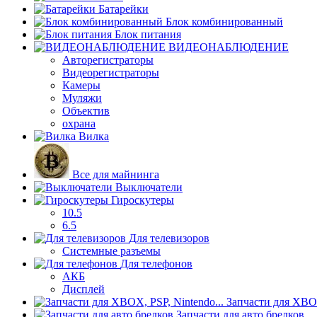
Батарейки
Блок комбинированный
Блок питания
ВИДЕОНАБЛЮДЕНИЕ
Авторегистраторы
Видеорегистраторы
Камеры
Муляжи
Объектив
охрана
Вилка
Все для майнинга
Выключатели
Гироскутеры
10.5
6.5
Для телевизоров
Системные разъемы
Для телефонов
АКБ
Дисплей
Запчасти для XBOX
Запчасти для авто брелков