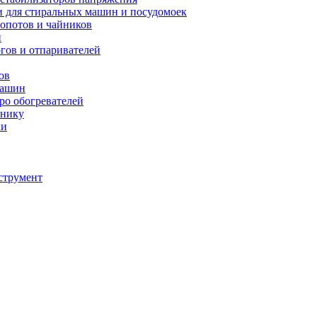
и для стиральных машин и посудомоек
мопотов и чайников
й
югов и отпаривателей
ов
машин
тро обогревателей
хнику
ки
струмент