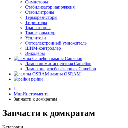
Симисторы
Стабилизатор напряженя
Стабилитроны
Терморезисторы
Тиристоры
Транзисторы
Трансформатор
Усилители
Фотоэлектронный умножитель
ШИМ-контроллер
Энкодеры
лампы Camelion
Лампа люминисцентная Сamelion
Лампа энергосберегающая Сamelion
лампы OSRAM
рейки
МирИнструмента
Запчасти к домкратам
Запчасти к домкратам
Категории