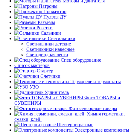
Моторы и двигателя
Патроны
Прожектор
Пульты ДУ
Разъемы
Розетки
Сальники
Светильники
Светильники детские
Светильники навесные
Светодиодная лента
Спец оборудование
Список мастеров
Стартер
Счетчики
Термореле и термостаты
УЗО
Удлинитель
Фото ТОВАРЫ и
СУВЕНИРЫ
Фотосенсорные товары
Химия герметики,
смазки, клей.
Шестерни разные
Электронные компоненты