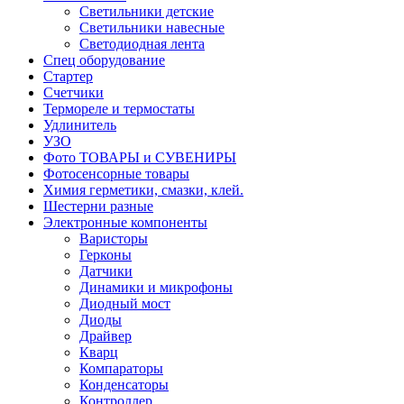
Светильники детские
Светильники навесные
Светодиодная лента
Спец оборудование
Стартер
Счетчики
Термореле и термостаты
Удлинитель
УЗО
Фото ТОВАРЫ и СУВЕНИРЫ
Фотосенсорные товары
Химия герметики, смазки, клей.
Шестерни разные
Электронные компоненты
Варисторы
Герконы
Датчики
Динамики и микрофоны
Диодный мост
Диоды
Драйвер
Кварц
Компараторы
Конденсаторы
Контроллер