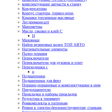
комплектующие запчасти к станку
Конденсаторы
Корпус стартера, тормоз цепи,
Крышки топливные,масляные
Лесдревконсалт
Манометры
Масла, смазки и клей С
Ц
Маховики
Набор резиновых колец ТОП АВТО
Нагревательные элементы
Палец поршня
Переключатели
Переключатели для духовок и плит
Переходники с
ц
Подшипники
Подшипники для фрез
Поршни,поршневые и комплектующие к ним
Предохранители
Прокладки и наборы прокладок
Редуктора к триммеру
Ремкомплекты к патронам
Ремни к электро-бензоинструментам, станкам,