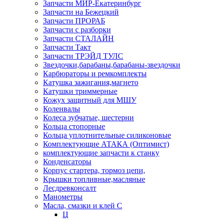
Запчасти МИР-Екатеринбург
Запчасти на Бежецкий
Запчасти ПРОРАБ
Запчасти с разборки
Запчасти СТАЛАЙН
Запчасти Такт
Запчасти ТРЭЙД ТУЛС
Звездочки,барабаны,барабаны-звездочки
Карбюраторы и ремкомплекты
Катушка зажигания,магнето
Катушки триммерные
Кожух защитный для МШУ
Коленвалы
Колеса зубчатые, шестерни
Кольца стопорные
Кольца уплотнительные силиконовые
Комплектующие АТАКА (Оптимист)
комплектующие запчасти к станку
Конденсаторы
Корпус стартера, тормоз цепи,
Крышки топливные,масляные
Лесдревконсалт
Манометры
Масла, смазки и клей С
Ц