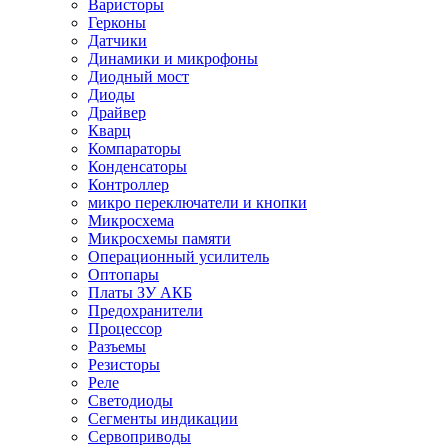
Варисторы
Герконы
Датчики
Динамики и микрофоны
Диодный мост
Диоды
Драйвер
Кварц
Компараторы
Конденсаторы
Контроллер
микро переключатели и кнопки
Микросхема
Микросхемы памяти
Операционный усилитель
Оптопары
Платы ЗУ АКБ
Предохранители
Процессор
Разъемы
Резисторы
Реле
Светодиоды
Сегменты индикации
Сервоприводы