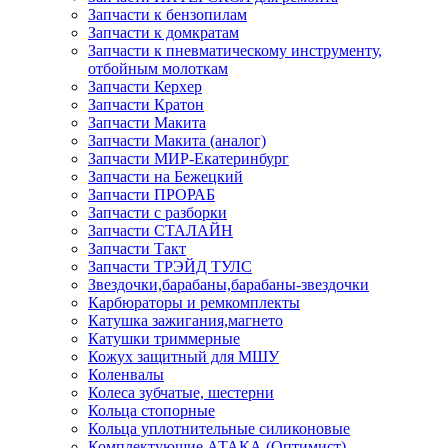
Запчасти к бензопилам
Запчасти к домкратам
Запчасти к пневматическому инструменту,
отбойным молоткам
Запчасти Керхер
Запчасти Кратон
Запчасти Макита
Запчасти Макита (аналог)
Запчасти МИР-Екатеринбург
Запчасти на Бежецкий
Запчасти ПРОРАБ
Запчасти с разборки
Запчасти СТАЛАЙН
Запчасти Такт
Запчасти ТРЭЙД ТУЛС
Звездочки,барабаны,барабаны-звездочки
Карбюраторы и ремкомплекты
Катушка зажигания,магнето
Катушки триммерные
Кожух защитный для МШУ
Коленвалы
Колеса зубчатые, шестерни
Кольца стопорные
Кольца уплотнительные силиконовые
Комплектующие АТАКА (Оптимист)