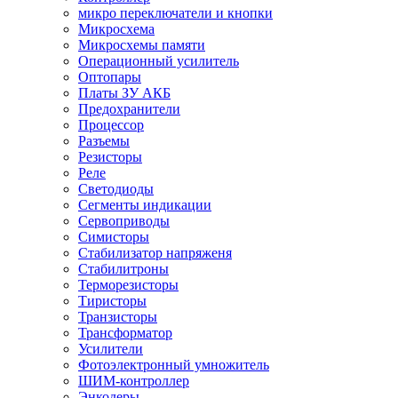
микро переключатели и кнопки
Микросхема
Микросхемы памяти
Операционный усилитель
Оптопары
Платы ЗУ АКБ
Предохранители
Процессор
Разъемы
Резисторы
Реле
Светодиоды
Сегменты индикации
Сервоприводы
Симисторы
Стабилизатор напряженя
Стабилитроны
Терморезисторы
Тиристоры
Транзисторы
Трансформатор
Усилители
Фотоэлектронный умножитель
ШИМ-контроллер
Энкодеры