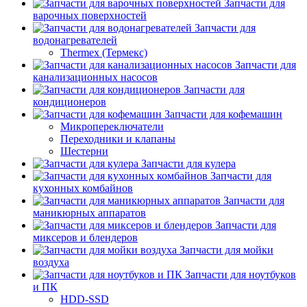
Запчасти для
варочных поверхностей
Запчасти для
водонагревателей
Thermex (Термекс)
Запчасти для
канализационных насосов
Запчасти для
кондиционеров
Запчасти для кофемашин
Микропереключатели
Переходники и клапаны
Шестерни
Запчасти для кулера
Запчасти для
кухонных комбайнов
Запчасти для
маникюрных аппаратов
Запчасти для
миксеров и блендеров
Запчасти для мойки
воздуха
Запчасти для ноутбуков
и ПК
HDD-SSD