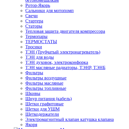
бетономешалкам
Ротор-Якорь
Сальники для мотопомп
Свечи
Стартера
Статоры
Тепловая защита двигателя компрессора
Термопары
ТЕРМОСТАТЫ
Тросики
ТЭН (Трубчатый электронагреватель)
ТЭН для воды
ТЭН духовок, электроконфорка
ТЭН масляные радиаторы, ТЭНР, ТЭНБ
Фильтры
Фильтры воздушные
Фильтры масляные
Фильтры топливные
Шкивы
Шнур питания (кабель)
Щетки графитовые
Щетки для УШМ
Щеткодержатели
Электромагнитный клапан катушка клапана
Якоря