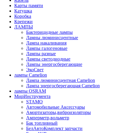
Кабель
Карты памяти
Катушка
Коробка
Крепежи
ЛАМПЫ
Бактерицидные лампы
Ламны люминисцентные
Лампа накаливания
Лампы галогеновые
Лампы разные
Лампы светодиодные
Лампы энергосберегающие
ЭкоСвет
лампы Camelion
Лампа люминисцентная Сamelion
Лампа энергосберегающая Сamelion
лампы OSRAM
МирИнструмента
STAMO
Автомобильные Аксессуары
Амортизаторы,виброизоляторы
Амперметр,вольметр
Бак топливный
БелАвтоКомплект запчасти