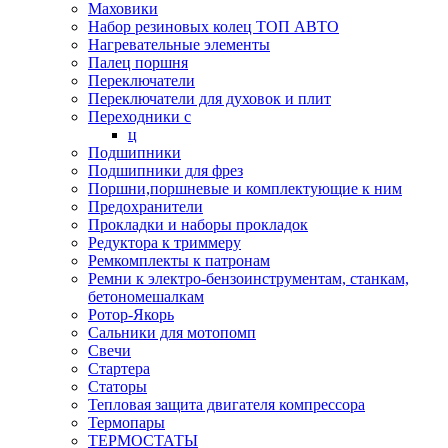
Маховики
Набор резиновых колец ТОП АВТО
Нагревательные элементы
Палец поршня
Переключатели
Переключатели для духовок и плит
Переходники с
ц
Подшипники
Подшипники для фрез
Поршни,поршневые и комплектующие к ним
Предохранители
Прокладки и наборы прокладок
Редуктора к триммеру
Ремкомплекты к патронам
Ремни к электро-бензоинструментам, станкам,
бетономешалкам
Ротор-Якорь
Сальники для мотопомп
Свечи
Стартера
Статоры
Тепловая защита двигателя компрессора
Термопары
ТЕРМОСТАТЫ