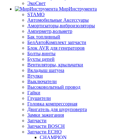
ЭкоСвет
МирИнструмента
STAMO
Автомобильные Аксессуары
Амортизаторы,виброизоляторы
Амперметр,вольметр
Бак топливный
БелАвтоКомплект запчасти
Блок AVR для генераторов
Болты,винты
Бухты цепей
Вентиляторы, крыльчатки
Вкладыш шатуна
Втулки
Выключатели
Высоковольтный провод
Гайки
Глушители
Головка компрессорная
Двигатель для шуруповерта
Замки зажигания
Запчасти
Запчасти BOSCH
Запчасти ECHO
CHAMPION