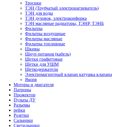
Тросики
ТЭН (Трубчатый электронагреватель)
ТЭН для воды
ТЭН духовок, электроконфорка
ТЭН масляные радиаторы, ТЭНР, ТЭНБ
Фильтры
Фильтры воздушные
Фильтры масляные
Фильтры топливные
Шкивы
Шнур питания (кабель)
Щетки графитовые
Щетки для УШМ
Щеткодержатели
Электромагнитный клапан катушка клапана
Якоря
Моторы и двигателя
Патроны
Прожектор
Пульты ДУ
Разъемы
рейки
Розетки
Сальники
Светильники