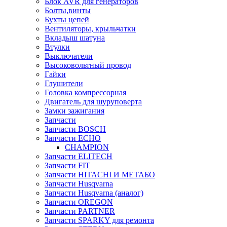
Блок AVR для генераторов
Болты,винты
Бухты цепей
Вентиляторы, крыльчатки
Вкладыш шатуна
Втулки
Выключатели
Высоковольтный провод
Гайки
Глушители
Головка компрессорная
Двигатель для шуруповерта
Замки зажигания
Запчасти
Запчасти BOSCH
Запчасти ECHO
CHAMPION
Запчасти ELITECH
Запчасти FIT
Запчасти HITACHI И МЕТАБО
Запчасти Husqvarna
Запчасти Husqvarna (аналог)
Запчасти OREGON
Запчасти PARTNER
Запчасти SPARKY для ремонта