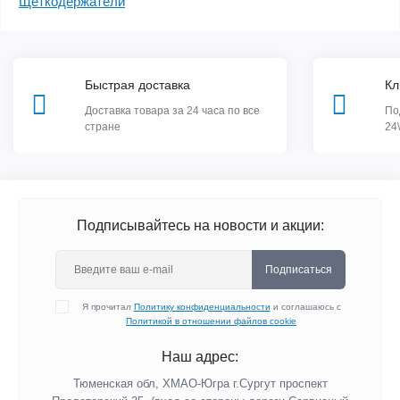
Щеткодержатели
Быстрая доставка
Кл
Доставка товара за 24 часа по все
По
стране
24
Подписывайтесь на новости и акции:
Подписаться
Я прочитал
Политику конфиденциальности
и соглашаюсь с
Политикой в отношении файлов cookie
Наш адрес:
Тюменская обл, ХМАО-Югра г.Сургут проспект