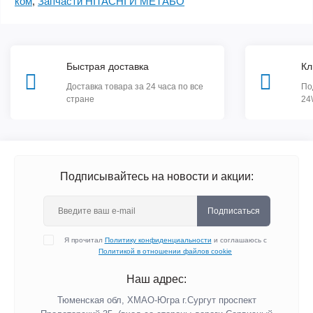
ком
,
Запчасти HITACHI И МЕТАБО
Быстрая доставка
Кл
Доставка товара за 24 часа по все
По
стране
24
Подписывайтесь на новости и акции:
Подписаться
Я прочитал
Политику конфиденциальности
и соглашаюсь с
Политикой в отношении файлов cookie
Наш адрес:
Тюменская обл, ХМАО-Югра г.Сургут проспект