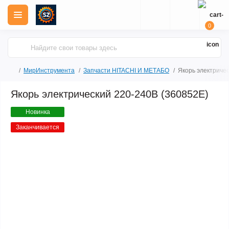
0
МирИнструмента
Запчасти HITACHI И МЕТАБО
Якорь электриче
Якорь электрический 220-240В (360852E)
Новинка
Заканчивается