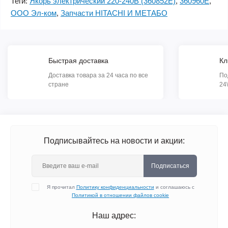
Теги:
Якорь электрический 220-240В (360852E)
,
360960E
,
ООО Эл-ком
,
Запчасти HITACHI И МЕТАБО
Быстрая доставка
Кл
Доставка товара за 24 часа по все
По
стране
24
Подписывайтесь на новости и акции:
Подписаться
Я прочитал
Политику конфиденциальности
и соглашаюсь с
Политикой в отношении файлов cookie
Наш адрес: