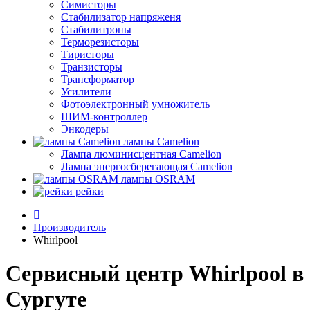
Симисторы
Стабилизатор напряженя
Стабилитроны
Терморезисторы
Тиристоры
Транзисторы
Трансформатор
Усилители
Фотоэлектронный умножитель
ШИМ-контроллер
Энкодеры
лампы Camelion
Лампа люминисцентная Сamelion
Лампа энергосберегающая Сamelion
лампы OSRAM
рейки
Производитель
Whirlpool
Сервисный центр Whirlpool в
Сургуте