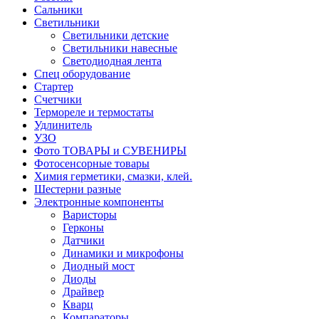
Сальники
Светильники
Светильники детские
Светильники навесные
Светодиодная лента
Спец оборудование
Стартер
Счетчики
Термореле и термостаты
Удлинитель
УЗО
Фото ТОВАРЫ и СУВЕНИРЫ
Фотосенсорные товары
Химия герметики, смазки, клей.
Шестерни разные
Электронные компоненты
Варисторы
Герконы
Датчики
Динамики и микрофоны
Диодный мост
Диоды
Драйвер
Кварц
Компараторы