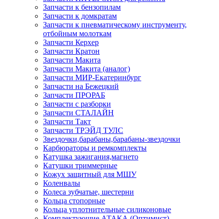
Запчасти к бензопилам
Запчасти к домкратам
Запчасти к пневматическому инструменту,
отбойным молоткам
Запчасти Керхер
Запчасти Кратон
Запчасти Макита
Запчасти Макита (аналог)
Запчасти МИР-Екатеринбург
Запчасти на Бежецкий
Запчасти ПРОРАБ
Запчасти с разборки
Запчасти СТАЛАЙН
Запчасти Такт
Запчасти ТРЭЙД ТУЛС
Звездочки,барабаны,барабаны-звездочки
Карбюраторы и ремкомплекты
Катушка зажигания,магнето
Катушки триммерные
Кожух защитный для МШУ
Коленвалы
Колеса зубчатые, шестерни
Кольца стопорные
Кольца уплотнительные силиконовые
Комплектующие АТАКА (Оптимист)