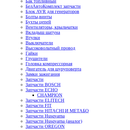
Бак топливный
БелАвтоКомплект запчасти
Блок AVR для генераторов
Болты,винты
Бухты цепей
Вентиляторы, крыльчатки
Вкладыш шатуна
Втулки
Выключатели
Высоковольтный провод
Гайки
Глушители
Головка компрессорная
Двигатель для шуруповерта
Замки зажигания
Запчасти
Запчасти BOSCH
Запчасти ECHO
CHAMPION
Запчасти ELITECH
Запчасти FIT
Запчасти HITACHI И МЕТАБО
Запчасти Husqvarna
Запчасти Husqvarna (аналог)
Запчасти OREGON