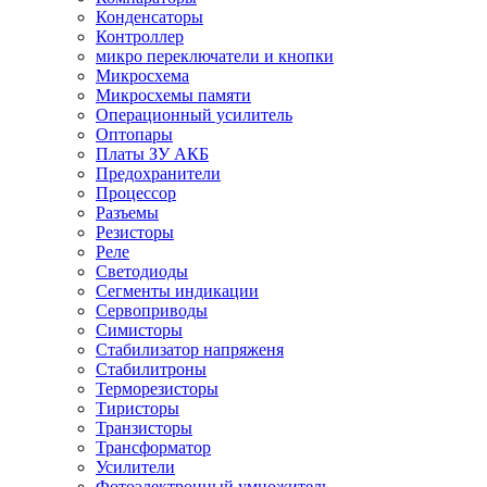
Конденсаторы
Контроллер
микро переключатели и кнопки
Микросхема
Микросхемы памяти
Операционный усилитель
Оптопары
Платы ЗУ АКБ
Предохранители
Процессор
Разъемы
Резисторы
Реле
Светодиоды
Сегменты индикации
Сервоприводы
Симисторы
Стабилизатор напряженя
Стабилитроны
Терморезисторы
Тиристоры
Транзисторы
Трансформатор
Усилители
Фотоэлектронный умножитель