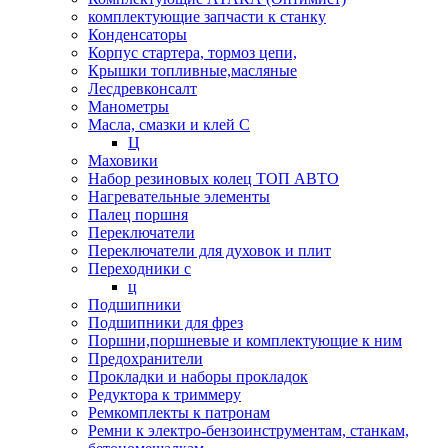
комплектующие запчасти к станку
Конденсаторы
Корпус стартера, тормоз цепи,
Крышки топливные,масляные
Лесдревконсалт
Манометры
Масла, смазки и клей С
Ц
Маховики
Набор резиновых колец ТОП АВТО
Нагревательные элементы
Палец поршня
Переключатели
Переключатели для духовок и плит
Переходники с
ц
Подшипники
Подшипники для фрез
Поршни,поршневые и комплектующие к ним
Предохранители
Прокладки и наборы прокладок
Редуктора к триммеру
Ремкомплекты к патронам
Ремни к электро-бензоинструментам, станкам,