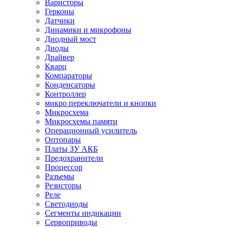
Варисторы
Герконы
Датчики
Динамики и микрофоны
Диодный мост
Диоды
Драйвер
Кварц
Компараторы
Конденсаторы
Контроллер
микро переключатели и кнопки
Микросхема
Микросхемы памяти
Операционный усилитель
Оптопары
Платы ЗУ АКБ
Предохранители
Процессор
Разъемы
Резисторы
Реле
Светодиоды
Сегменты индикации
Сервоприводы