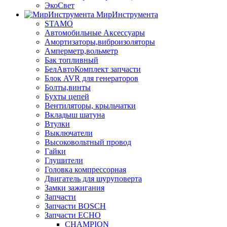
ЭкоСвет
МирИнструмента
STAMO
Автомобильные Аксессуары
Амортизаторы,виброизоляторы
Амперметр,вольметр
Бак топливный
БелАвтоКомплект запчасти
Блок AVR для генераторов
Болты,винты
Бухты цепей
Вентиляторы, крыльчатки
Вкладыш шатуна
Втулки
Выключатели
Высоковольтный провод
Гайки
Глушители
Головка компрессорная
Двигатель для шуруповерта
Замки зажигания
Запчасти
Запчасти BOSCH
Запчасти ECHO
CHAMPION