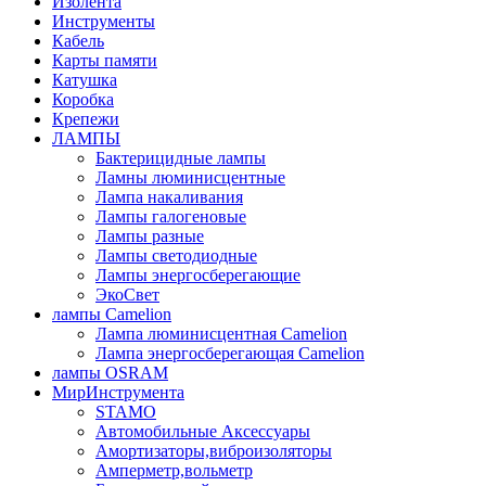
Изолента
Инструменты
Кабель
Карты памяти
Катушка
Коробка
Крепежи
ЛАМПЫ
Бактерицидные лампы
Ламны люминисцентные
Лампа накаливания
Лампы галогеновые
Лампы разные
Лампы светодиодные
Лампы энергосберегающие
ЭкоСвет
лампы Camelion
Лампа люминисцентная Сamelion
Лампа энергосберегающая Сamelion
лампы OSRAM
МирИнструмента
STAMO
Автомобильные Аксессуары
Амортизаторы,виброизоляторы
Амперметр,вольметр