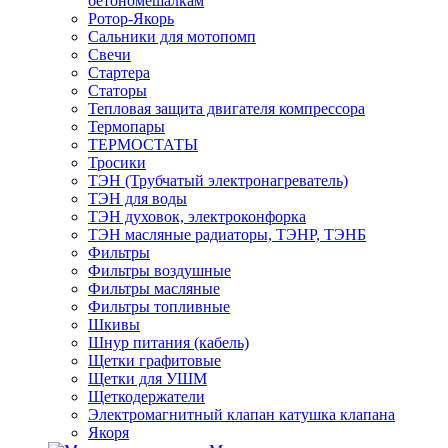
бетономешалкам
Ротор-Якорь
Сальники для мотопомп
Свечи
Стартера
Статоры
Тепловая защита двигателя компрессора
Термопары
ТЕРМОСТАТЫ
Тросики
ТЭН (Трубчатый электронагреватель)
ТЭН для воды
ТЭН духовок, электроконфорка
ТЭН масляные радиаторы, ТЭНР, ТЭНБ
Фильтры
Фильтры воздушные
Фильтры масляные
Фильтры топливные
Шкивы
Шнур питания (кабель)
Щетки графитовые
Щетки для УШМ
Щеткодержатели
Электромагнитный клапан катушка клапана
Якоря