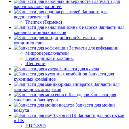
Запчасти для
варочных поверхностей
Запчасти для
водонагревателей
Thermex (Термекс)
Запчасти для
канализационных насосов
Запчасти для
кондиционеров
Запчасти для кофемашин
Микропереключатели
Переходники и клапаны
Шестерни
Запчасти для кулера
Запчасти для
кухонных комбайнов
Запчасти для
маникюрных аппаратов
Запчасти для
миксеров и блендеров
Запчасти для мойки
воздуха
Запчасти для ноутбуков
и ПК
HDD-SSD