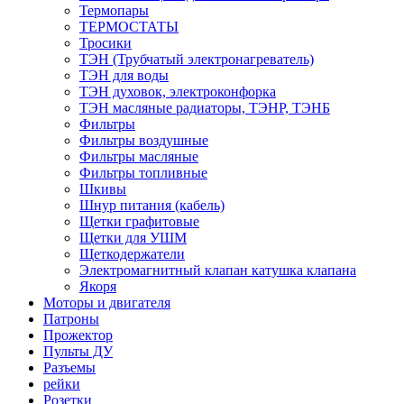
Термопары
ТЕРМОСТАТЫ
Тросики
ТЭН (Трубчатый электронагреватель)
ТЭН для воды
ТЭН духовок, электроконфорка
ТЭН масляные радиаторы, ТЭНР, ТЭНБ
Фильтры
Фильтры воздушные
Фильтры масляные
Фильтры топливные
Шкивы
Шнур питания (кабель)
Щетки графитовые
Щетки для УШМ
Щеткодержатели
Электромагнитный клапан катушка клапана
Якоря
Моторы и двигателя
Патроны
Прожектор
Пульты ДУ
Разъемы
рейки
Розетки