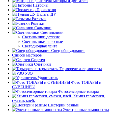
Моторы и двигателя
Патроны
Прожектор
Пульты ДУ
Разъемы
Розетки
Сальники
Светильники
Светильники детские
Светильники навесные
Светодиодная лента
Спец оборудование
Список мастеров
Стартер
Счетчики
Термореле и термостаты
УЗО
Удлинитель
Фото ТОВАРЫ и
СУВЕНИРЫ
Фотосенсорные товары
Химия герметики,
смазки, клей.
Шестерни разные
Электронные компоненты