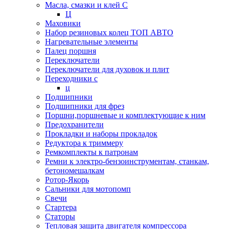
Масла, смазки и клей С
Ц
Маховики
Набор резиновых колец ТОП АВТО
Нагревательные элементы
Палец поршня
Переключатели
Переключатели для духовок и плит
Переходники с
ц
Подшипники
Подшипники для фрез
Поршни,поршневые и комплектующие к ним
Предохранители
Прокладки и наборы прокладок
Редуктора к триммеру
Ремкомплекты к патронам
Ремни к электро-бензоинструментам, станкам,
бетономешалкам
Ротор-Якорь
Сальники для мотопомп
Свечи
Стартера
Статоры
Тепловая защита двигателя компрессора