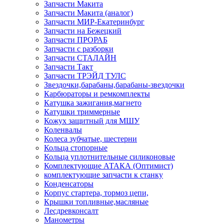
Запчасти Макита
Запчасти Макита (аналог)
Запчасти МИР-Екатеринбург
Запчасти на Бежецкий
Запчасти ПРОРАБ
Запчасти с разборки
Запчасти СТАЛАЙН
Запчасти Такт
Запчасти ТРЭЙД ТУЛС
Звездочки,барабаны,барабаны-звездочки
Карбюраторы и ремкомплекты
Катушка зажигания,магнето
Катушки триммерные
Кожух защитный для МШУ
Коленвалы
Колеса зубчатые, шестерни
Кольца стопорные
Кольца уплотнительные силиконовые
Комплектующие АТАКА (Оптимист)
комплектующие запчасти к станку
Конденсаторы
Корпус стартера, тормоз цепи,
Крышки топливные,масляные
Лесдревконсалт
Манометры