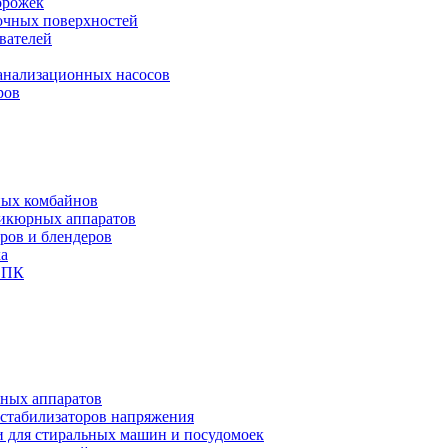
орожек
рочных поверхностей
вателей
канализационных насосов
ров
ных комбайнов
никюрных аппаратов
еров и блендеров
ха
и ПК
чных аппаратов
 стабилизаторов напряжения
и для стиральных машин и посудомоек