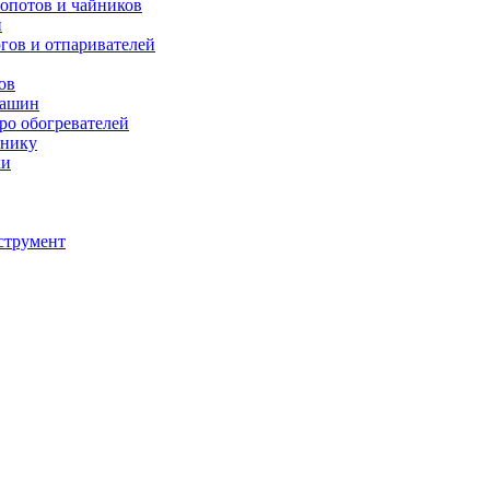
мопотов и чайников
й
югов и отпаривателей
ов
машин
тро обогревателей
хнику
ки
струмент