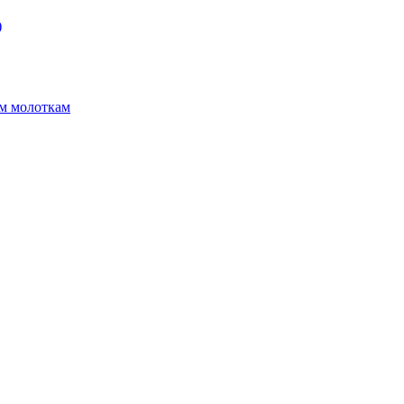
)
ым молоткам