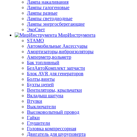
Лампа накаливания
Лампы галогеновые
Лампы разные
Лампы светодиодные
Лампы энергосберегающие
ЭкоСвет
МирИнструмента
STAMO
Автомобильные Аксессуары
Амортизаторы,виброизоляторы
Амперметр,вольметр
Бак топливный
БелАвтоКомплект запчасти
Блок AVR для генераторов
Болты,винты
Бухты цепей
Вентиляторы, крыльчатки
Вкладыш шатуна
Втулки
Выключатели
Высоковольтный провод
Гайки
Глушители
Головка компрессорная
Двигатель для шуруповерта