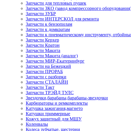
Запчасти для тепловых пушек
Запчасти ЗКО (завод компрессорного оборудования
Запчасти ЗУБР
Запчасти ИНТЕРСКОЛ для ремонта
Запчасти к бензопилам
Запчасти к домкратам
Запчасти к пневматическому инструменту, отбойн
Запчасти Керхер
Запчасти Кратон
Запчасти Макита
Запчасти Макита (аналог)
Запчасти МИР-Екатеринбург
Запчасти на Бежецкий
Запчасти ПРОРАБ
Запчасти с разборки
Запчасти СТАЛАЙН
Запчасти Такт
Запчасти ТРЭЙД ТУЛС
Звездочки,барабаны,барабаны-звездочки
Карбюраторы и ремкомплекты
Катушка зажигания,магнето
Катушки триммерные
Кожух защитный для МШУ
Коленвалы
Колеса зубчатые, шестерни