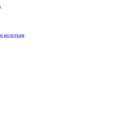
)
ым молоткам