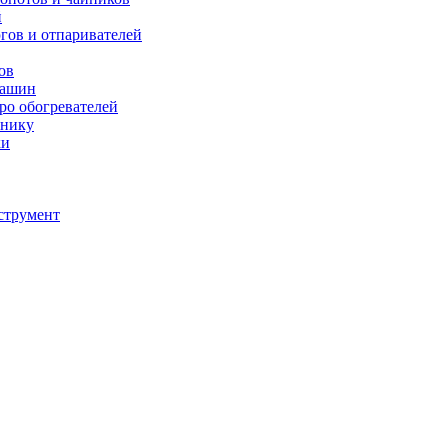
й
югов и отпаривателей
ов
машин
тро обогревателей
хнику
ки
струмент