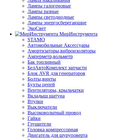
Лампа накаливания
Лампы галогеновые
Лампы разные
Лампы светодиодные
Лампы энергосберегающие
ЭкоСвет
МирИнструмента
STAMO
Автомобильные Аксессуары
Амортизаторы,виброизоляторы
Амперметр,вольметр
Бак топливный
БелАвтоКомплект запчасти
Блок AVR для генераторов
Болты,винты
Бухты цепей
Вентиляторы, крыльчатки
Вкладыш шатуна
Втулки
Выключатели
Высоковольтный провод
Гайки
Глушители
Головка компрессорная
Двигатель для шуруповерта