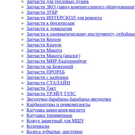
Запчасти для тепловых пушек
Запчасти ЗКО (завод компрессорного оборудования
Запчасти ЗУБР
Запчасти ИНТЕРСКОЛ для ремонта
Запчасти к бензопилам
Запчасти к домкратам
Запчасти к пневматическому инструменту, отбойн
Запчасти Керхер
Запчасти Кратон
Запчасти Макита
Запчасти Макита (аналог)
Запчасти МИР-Екатеринбург
Запчасти на Бежецкий
Запчасти ПРОРАБ
Запчасти с разборки
Запчасти СТАЛАЙН
Запчасти Такт
Запчасти ТРЭЙД ТУЛС
Звездочки,барабаны,барабаны-звездочки
Карбюраторы и ремкомплекты
Катушка зажигания,магнето
Катушки триммерные
Кожух защитный для МШУ
Коленвалы
Колеса зубчатые, шестерни