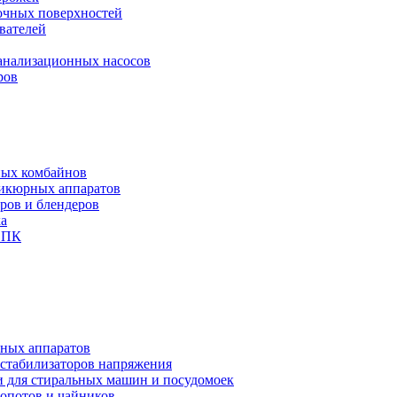
рочных поверхностей
вателей
канализационных насосов
ров
ных комбайнов
никюрных аппаратов
еров и блендеров
ха
и ПК
чных аппаратов
 стабилизаторов напряжения
и для стиральных машин и посудомоек
мопотов и чайников