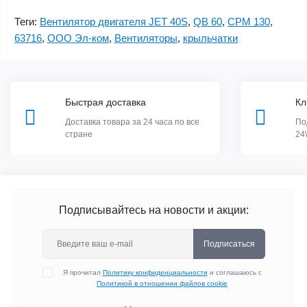
Теги:
Вентилятор двигателя JET 40S
,
QB 60
,
CPM 130
,
63716
,
ООО Эл-ком
,
Вентиляторы
,
крыльчатки
Быстрая доставка
Кл
Доставка товара за 24 часа по все
По
стране
24
Подписывайтесь на новости и акции:
Подписаться
Я прочитал
Политику конфиденциальности
и соглашаюсь с
Политикой в отношении файлов cookie