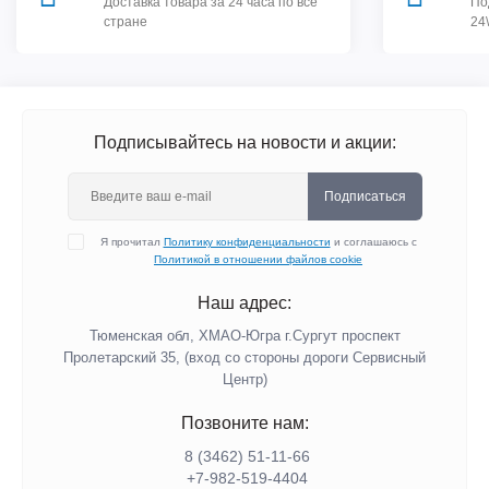
Доставка товара за 24 часа по все
По
стране
24
Подписывайтесь на новости и акции:
Подписаться
Я прочитал
Политику конфиденциальности
и соглашаюсь с
Политикой в отношении файлов cookie
Наш адрес:
Тюменская обл, ХМАО-Югра г.Сургут проспект
Пролетарский 35, (вход со стороны дороги Сервисный
Центр)
Позвоните нам:
8 (3462) 51-11-66
+7-982-519-4404