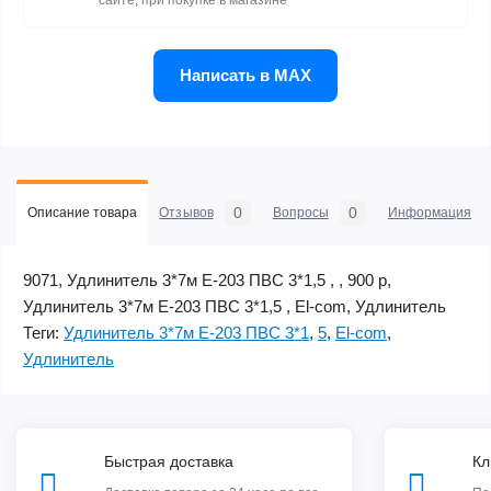
сайте, при покупке в магазине
Написать в MAX
0
0
Описание товара
Отзывов
Вопросы
Информация
9071, Удлинитель 3*7м Е-203 ПВС 3*1,5 , , 900 р,
Удлинитель 3*7м Е-203 ПВС 3*1,5 , El-com, Удлинитель
Теги:
Удлинитель 3*7м Е-203 ПВС 3*1
,
5
,
El-com
,
Удлинитель
Быстрая доставка
Кл