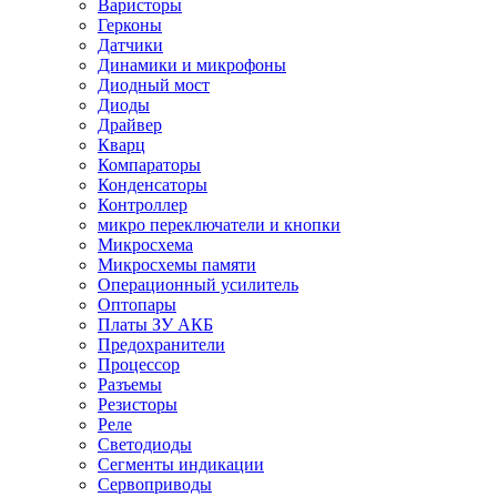
Варисторы
Герконы
Датчики
Динамики и микрофоны
Диодный мост
Диоды
Драйвер
Кварц
Компараторы
Конденсаторы
Контроллер
микро переключатели и кнопки
Микросхема
Микросхемы памяти
Операционный усилитель
Оптопары
Платы ЗУ АКБ
Предохранители
Процессор
Разъемы
Резисторы
Реле
Светодиоды
Сегменты индикации
Сервоприводы