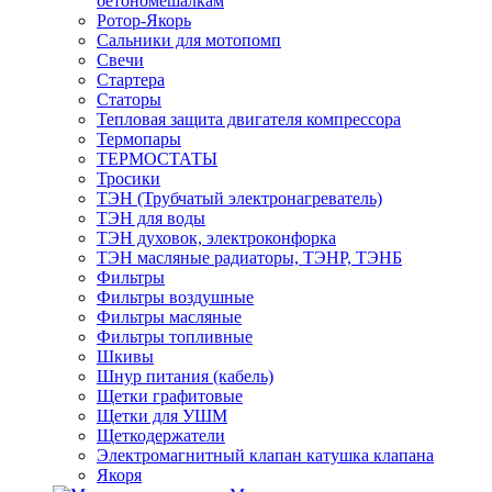
бетономешалкам
Ротор-Якорь
Сальники для мотопомп
Свечи
Стартера
Статоры
Тепловая защита двигателя компрессора
Термопары
ТЕРМОСТАТЫ
Тросики
ТЭН (Трубчатый электронагреватель)
ТЭН для воды
ТЭН духовок, электроконфорка
ТЭН масляные радиаторы, ТЭНР, ТЭНБ
Фильтры
Фильтры воздушные
Фильтры масляные
Фильтры топливные
Шкивы
Шнур питания (кабель)
Щетки графитовые
Щетки для УШМ
Щеткодержатели
Электромагнитный клапан катушка клапана
Якоря