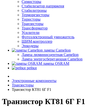
Симисторы
Стабилизатор напряженя
Стабилитроны
Терморезисторы
Тиристоры
Транзисторы
Трансформатор
Усилители
Фотоэлектронный умножитель
ШИМ-контроллер
Энкодеры
лампы Camelion
Лампа люминисцентная Сamelion
Лампа энергосберегающая Сamelion
лампы OSRAM
рейки
Электронные компоненты
Транзисторы
Транзистор КТ81 6Г F1
Транзистор КТ81 6Г F1