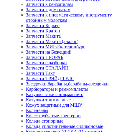
Запчасти к бензопилам
Запчасти к домкратам
Запчасти к пневматическому инструменту,
отбойным молоткам
Запчасти Керхер
Запчасти Кратон
Запчасти Макита
Запчасти Макита (аналог)
Запчасти МИР-Екатеринбург
Запчасти на Бежецкий
Запчасти ПРОРАБ
Запчасти с разборки
Запчасти СТАЛАЙН
Запчасти Такт
Запчасти ТРЭЙД ТУЛС
Звездочки,барабаны,барабаны-звездочки
Карбюраторы и ремкомплекты
Катушка зажигания,магнето
Катушки триммерные
Кожух защитный для МШУ
Коленвалы
Колеса зубчатые, шестерни
Кольца стопорные
Кольца уплотнительные силиконовые
Комплектующие АТАКА (Оптимист)