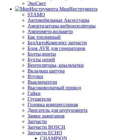
ЭкоСвет
МирИнструмента
STAMO
Автомобильные Аксессуары
Амортизаторы,виброизоляторы
Амперметр,вольметр
Бак топливный
БелАвтоКомплект запчасти
Блок AVR для генераторов
Болты,винты
Бухты цепей
Вентиляторы, крыльчатки
Вкладыш шатуна
Втулки
Выключатели
Высоковольтный провод
Гайки
Глушители
Головка компрессорная
Двигатель для шуруповерта
Замки зажигания
Запчасти
Запчасти BOSCH
Запчасти ECHO
CHAMPION