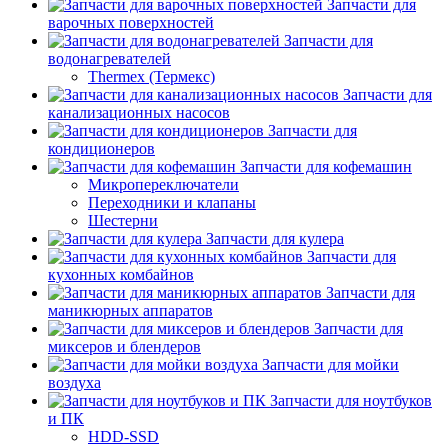
Запчасти для
варочных поверхностей
Запчасти для
водонагревателей
Thermex (Термекс)
Запчасти для
канализационных насосов
Запчасти для
кондиционеров
Запчасти для кофемашин
Микропереключатели
Переходники и клапаны
Шестерни
Запчасти для кулера
Запчасти для
кухонных комбайнов
Запчасти для
маникюрных аппаратов
Запчасти для
миксеров и блендеров
Запчасти для мойки
воздуха
Запчасти для ноутбуков
и ПК
HDD-SSD