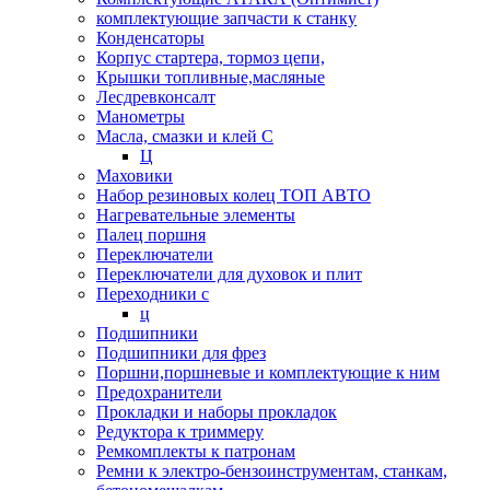
комплектующие запчасти к станку
Конденсаторы
Корпус стартера, тормоз цепи,
Крышки топливные,масляные
Лесдревконсалт
Манометры
Масла, смазки и клей С
Ц
Маховики
Набор резиновых колец ТОП АВТО
Нагревательные элементы
Палец поршня
Переключатели
Переключатели для духовок и плит
Переходники с
ц
Подшипники
Подшипники для фрез
Поршни,поршневые и комплектующие к ним
Предохранители
Прокладки и наборы прокладок
Редуктора к триммеру
Ремкомплекты к патронам
Ремни к электро-бензоинструментам, станкам,