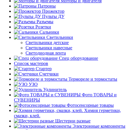
Моторы и двигателя
Патроны
Прожектор
Пульты ДУ
Разъемы
Розетки
Сальники
Светильники
Светильники детские
Светильники навесные
Светодиодная лента
Спец оборудование
Список мастеров
Стартер
Счетчики
Термореле и термостаты
УЗО
Удлинитель
Фото ТОВАРЫ и
СУВЕНИРЫ
Фотосенсорные товары
Химия герметики,
смазки, клей.
Шестерни разные
Электронные компоненты