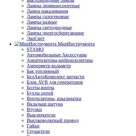
Бактерицидные лампы
Ламны люминисцентные
Лампа накаливания
Лампы галогеновые
Лампы разные
Лампы светодиодные
Лампы энергосберегающие
ЭкоСвет
МирИнструмента
STAMO
Автомобильные Аксессуары
Амортизаторы,виброизоляторы
Амперметр,вольметр
Бак топливный
БелАвтоКомплект запчасти
Блок AVR для генераторов
Болты,винты
Бухты цепей
Вентиляторы, крыльчатки
Вкладыш шатуна
Втулки
Выключатели
Высоковольтный провод
Гайки
Глушители