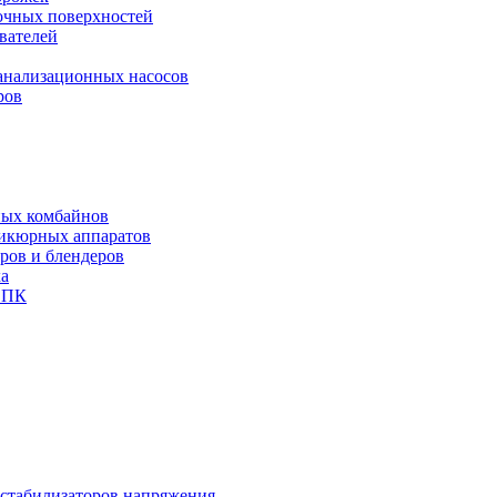
рочных поверхностей
вателей
канализационных насосов
ров
ных комбайнов
никюрных аппаратов
еров и блендеров
ха
и ПК
 стабилизаторов напряжения