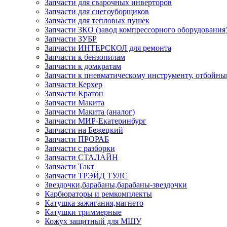
Запчасти для сварочных инверторов
Запчасти для снегоуборщиков
Запчасти для тепловых пушек
Запчасти ЗКО (завод компрессорного оборудования
Запчасти ЗУБР
Запчасти ИНТЕРСКОЛ для ремонта
Запчасти к бензопилам
Запчасти к домкратам
Запчасти к пневматическому инструменту, отбойн
Запчасти Керхер
Запчасти Кратон
Запчасти Макита
Запчасти Макита (аналог)
Запчасти МИР-Екатеринбург
Запчасти на Бежецкий
Запчасти ПРОРАБ
Запчасти с разборки
Запчасти СТАЛАЙН
Запчасти Такт
Запчасти ТРЭЙД ТУЛС
Звездочки,барабаны,барабаны-звездочки
Карбюраторы и ремкомплекты
Катушка зажигания,магнето
Катушки триммерные
Кожух защитный для МШУ