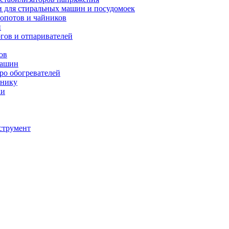
и для стиральных машин и посудомоек
мопотов и чайников
й
югов и отпаривателей
ов
машин
тро обогревателей
хнику
ки
струмент