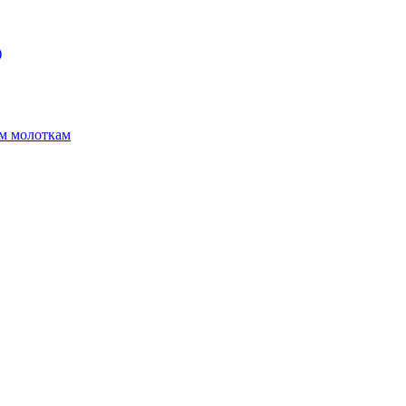
)
ым молоткам