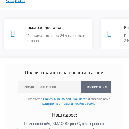
Стартера
Быстрая доставка
Кл
Доставка товара за 24 часа по все
По
стране
24
Подписывайтесь на новости и акции:
Подписаться
Я прочитал
Политику конфиденциальности
и соглашаюсь с
Политикой в отношении файлов cookie
Наш адрес:
Тюменская обл, ХМАО-Югра г.Сургут проспект