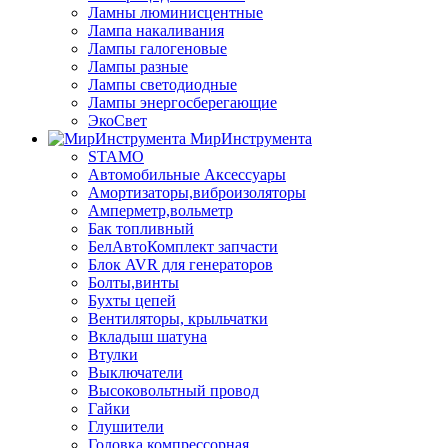
Ламны люминисцентные
Лампа накаливания
Лампы галогеновые
Лампы разные
Лампы светодиодные
Лампы энергосберегающие
ЭкоСвет
МирИнструмента
STAMO
Автомобильные Аксессуары
Амортизаторы,виброизоляторы
Амперметр,вольметр
Бак топливный
БелАвтоКомплект запчасти
Блок AVR для генераторов
Болты,винты
Бухты цепей
Вентиляторы, крыльчатки
Вкладыш шатуна
Втулки
Выключатели
Высоковольтный провод
Гайки
Глушители
Головка компрессорная