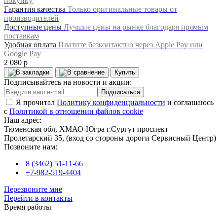
покупку
Гарантия качества
Только оригинальные товары от
производителей
Доступные цены
Лучшие цены на рынке благодаря прямым
поставкам
Удобная оплата
Платите безконтактно через Apple Pay или
Google Pay
2 080 р
Купить
Подписывайтесь на новости и акции:
Подписаться
Я прочитал
Политику конфиденциальности
и соглашаюсь
с
Политикой в отношении файлов cookie
Наш адрес:
Тюменская обл, ХМАО-Югра г.Сургут проспект
Пролетарский 35, (вход со стороны дороги Сервисный Центр)
Позвоните нам:
8 (3462) 51-11-66
+7-982-519-4404
Перезвоните мне
Перейти в контакты
Время работы