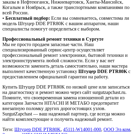
заказы в Нефтеюганск, Нижневартовск, Ханты-Мансийск,
Когалым и Ноябрьск, а также транспортными компаниями по
всей России.
•
Бесплатный подбор:
Если вы сомневаетесь, совместима ли
модель Штуцер DDE PTR80K с вашим аппаратом, наши
специалисты помогут определиться с выбором.
Профессиональный ремонт техники в Сургуте
Мы не просто продаем запасные части. Наш
специализированный сервис-центр осуществляет
профессиональный ремонт электроники, бытовой техники и
электроинструмента любой сложности. Если у вас нет
возможности заменить деталь самостоятельно, наши мастера
выполнент качественную установку
Штуцер DDE PTR80K
с
предоставлением официальной гарантии на работу.
Купить Штуцер DDE PTR80K по низкой цене или записаться
на диагностику и ремонт можно через сайт surgutzapchast.ru.
Помните, что своевременная замена изношенной детали из
категории Запчасти HITACHI И МЕТАБО предотвратит
внезапную поломку других дорогостоящих узлов.
SurgutZapchast — ваш надежный партнер, где всегда можно
найти комплектующие и получить надежный ремонт.
Теги:
Штуцер DDE PTR80K
,
45111-W14001-000
,
ООО Эл-ком
,