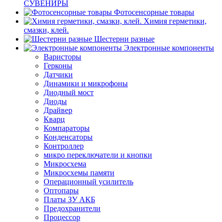
СУВЕНИРЫ
Фотосенсорные товары
Химия герметики,
смазки, клей.
Шестерни разные
Электронные компоненты
Варисторы
Герконы
Датчики
Динамики и микрофоны
Диодный мост
Диоды
Драйвер
Кварц
Компараторы
Конденсаторы
Контроллер
микро переключатели и кнопки
Микросхема
Микросхемы памяти
Операционный усилитель
Оптопары
Платы ЗУ АКБ
Предохранители
Процессор