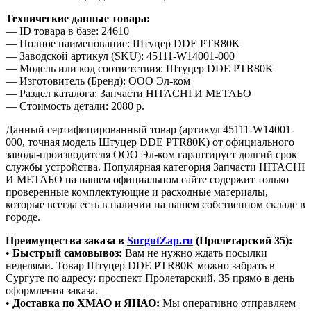
Технические данные товара:
— ID товара в базе: 24610
— Полное наименование: Штуцер DDE PTR80K
— Заводской артикул (SKU): 45111-W14001-000
— Модель или код соответствия: Штуцер DDE PTR80K
— Изготовитель (Бренд): ООО Эл-ком
— Раздел каталога: Запчасти HITACHI И МЕТАБО
— Стоимость детали: 2080 р.
Данный сертифицированный товар (артикул 45111-W14001-
000, точная модель Штуцер DDE PTR80K) от официального
завода-производителя ООО Эл-ком гарантирует долгий срок
службы устройства. Популярная категория Запчасти HITACHI
И МЕТАБО на нашем официальном сайте содержит только
проверенные комплектующие и расходные материалы,
которые всегда есть в наличии на нашем собственном складе в
городе.
Преимущества заказа в
SurgutZap.ru
(Пролетарский 35):
•
Быстрый самовывоз:
Вам не нужно ждать посылки
неделями. Товар Штуцер DDE PTR80K можно забрать в
Сургуте по адресу: проспект Пролетарский, 35 прямо в день
оформления заказа.
•
Доставка по ХМАО и ЯНАО:
Мы оперативно отправляем