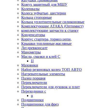
Катушки триммерные
Кожух защитный для МШУ
Коленвалы
Колеса зубчатые, шестерни
Кольца стопорные
Кольца уплотнительные силиконовые
Комплектующие АТАКА (Оптимист)
комплектующие запчасти к станку
Конденсаторы
Корпус стартера, тормоз цепи,
Крышки топливные,масляные
Лесдревконсалт
Манометры
Масла, смазки и клей С
Ц
Маховики
Набор резиновых колец ТОП АВТО
Нагревательные элементы
Палец поршня
Переключатели
Переключатели для духовок и плит
Переходники с
ц
Подшипники
Подшипники для фрез