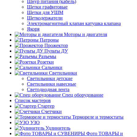
Шнур питания (кабель)
Щетки графитовые
Щетки для УШМ
Щеткодержатели
Электромагнитный клапан катушка клапана
Якоря
Моторы и двигателя
Патроны
Прожектор
Пульты ДУ
Разъемы
Розетки
Сальники
Светильники
Светильники детские
Светильники навесные
Светодиодная лента
Спец оборудование
Список мастеров
Стартер
Счетчики
Термореле и термостаты
УЗО
Удлинитель
Фото ТОВАРЫ и