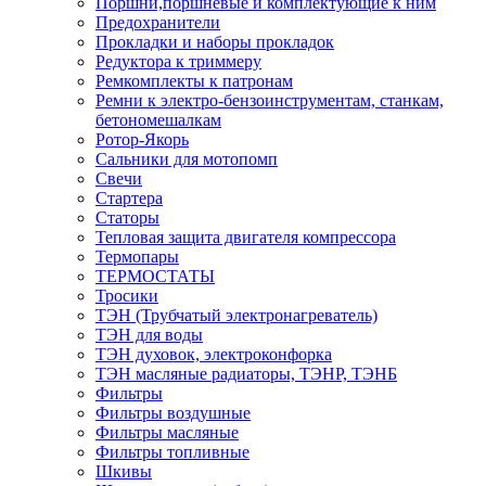
Поршни,поршневые и комплектующие к ним
Предохранители
Прокладки и наборы прокладок
Редуктора к триммеру
Ремкомплекты к патронам
Ремни к электро-бензоинструментам, станкам,
бетономешалкам
Ротор-Якорь
Сальники для мотопомп
Свечи
Стартера
Статоры
Тепловая защита двигателя компрессора
Термопары
ТЕРМОСТАТЫ
Тросики
ТЭН (Трубчатый электронагреватель)
ТЭН для воды
ТЭН духовок, электроконфорка
ТЭН масляные радиаторы, ТЭНР, ТЭНБ
Фильтры
Фильтры воздушные
Фильтры масляные
Фильтры топливные
Шкивы