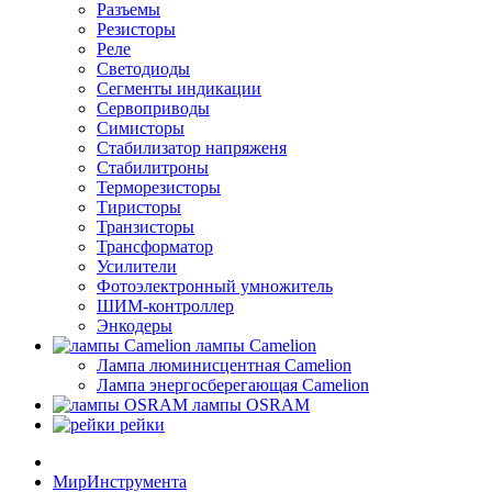
Разъемы
Резисторы
Реле
Светодиоды
Сегменты индикации
Сервоприводы
Симисторы
Стабилизатор напряженя
Стабилитроны
Терморезисторы
Тиристоры
Транзисторы
Трансформатор
Усилители
Фотоэлектронный умножитель
ШИМ-контроллер
Энкодеры
лампы Camelion
Лампа люминисцентная Сamelion
Лампа энергосберегающая Сamelion
лампы OSRAM
рейки
МирИнструмента