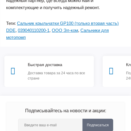
надежный партнер, где всегда можно найти
комплектующие и получить надежный ремонт.
Теги:
Сальник крыльчатки GP100 (только вторая часть)
DDE
,
039040110200-1
,
ООО Эл-ком
,
Сальники для
мотопомп
Быстрая доставка
Кл
Доставка товара за 24 часа по все
По
стране
24
Подписывайтесь на новости и акции:
Подписаться