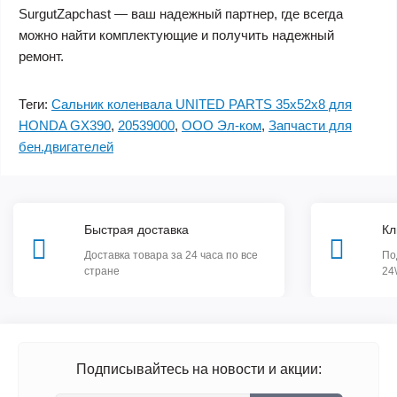
SurgutZapchast — ваш надежный партнер, где всегда
можно найти комплектующие и получить надежный
ремонт.
Теги:
Сальник коленвала UNITED PARTS 35х52х8 для
HONDA GX390
,
20539000
,
ООО Эл-ком
,
Запчасти для
бен.двигателей
Быстрая доставка
Кл
Доставка товара за 24 часа по все
По
стране
24
Подписывайтесь на новости и акции: