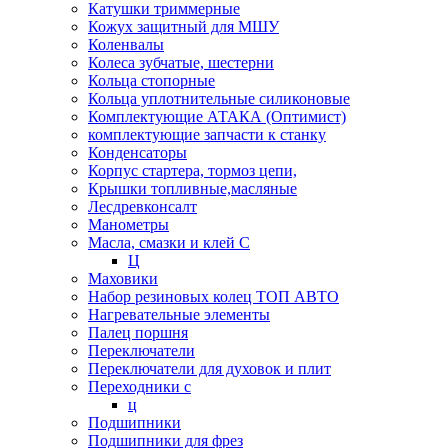
Катушки триммерные
Кожух защитный для МШУ
Коленвалы
Колеса зубчатые, шестерни
Кольца стопорные
Кольца уплотнительные силиконовые
Комплектующие АТАКА (Оптимист)
комплектующие запчасти к станку
Конденсаторы
Корпус стартера, тормоз цепи,
Крышки топливные,масляные
Лесдревконсалт
Манометры
Масла, смазки и клей С
Ц
Маховики
Набор резиновых колец ТОП АВТО
Нагревательные элементы
Палец поршня
Переключатели
Переключатели для духовок и плит
Переходники с
ц
Подшипники
Подшипники для фрез