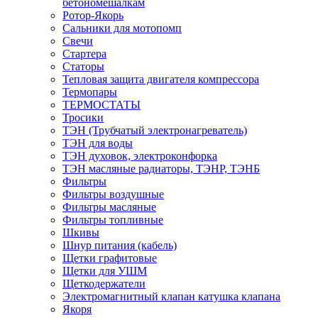
бетономешалкам
Ротор-Якорь
Сальники для мотопомп
Свечи
Стартера
Статоры
Тепловая защита двигателя компрессора
Термопары
ТЕРМОСТАТЫ
Тросики
ТЭН (Трубчатый электронагреватель)
ТЭН для воды
ТЭН духовок, электроконфорка
ТЭН масляные радиаторы, ТЭНР, ТЭНБ
Фильтры
Фильтры воздушные
Фильтры масляные
Фильтры топливные
Шкивы
Шнур питания (кабель)
Щетки графитовые
Щетки для УШМ
Щеткодержатели
Электромагнитный клапан катушка клапана
Якоря