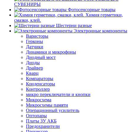
СУВЕНИРЫ
Фотосенсорные товары
Химия герметики,
смазки, клей.
Шестерни разные
Электронные компоненты
Варисторы
Герконы
Датчики
Динамики и микрофоны
Диодный мост
Диоды
Драйвер
Кварц
Компараторы
Конденсаторы
Контроллер
микро переключатели и кнопки
Микросхема
Микросхемы памяти
Операционный усилитель
Оптопары
Платы ЗУ АКБ
Предохранители
Процессор