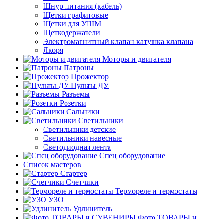
Шнур питания (кабель)
Щетки графитовые
Щетки для УШМ
Щеткодержатели
Электромагнитный клапан катушка клапана
Якоря
Моторы и двигателя
Патроны
Прожектор
Пульты ДУ
Разъемы
Розетки
Сальники
Светильники
Светильники детские
Светильники навесные
Светодиодная лента
Спец оборудование
Список мастеров
Стартер
Счетчики
Термореле и термостаты
УЗО
Удлинитель
Фото ТОВАРЫ и