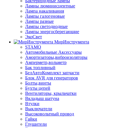
Бактерицидные лампы
Ламны люминисцентные
Лампа накаливания
Лампы галогеновые
Лампы разные
Лампы светодиодные
Лампы энергосберегающие
ЭкоСвет
МирИнструмента
STAMO
Автомобильные Аксессуары
Амортизаторы,виброизоляторы
Амперметр,вольметр
Бак топливный
БелАвтоКомплект запчасти
Блок AVR для генераторов
Болты,винты
Бухты цепей
Вентиляторы, крыльчатки
Вкладыш шатуна
Втулки
Выключатели
Высоковольтный провод
Гайки
Глушители