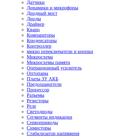
Датчики
Динамики и микрофоны
Диодный мост
Диоды
Драйвер
Кварц
Компараторы
Конденсаторы
Контроллер
микро переключатели и кнопки
Микросхема
Микросхемы памяти
Операционный усилитель
Оптопары
Платы ЗУ АКБ
Предохранители
Процессор
Разъемы
Резисторы
Реле
Светодиоды
Сегменты индикации
Сервоприводы
Симисторы
Стабилизатор напряженя