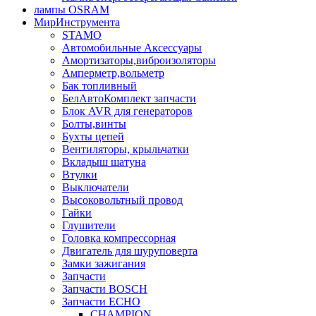
лампы OSRAM
МирИнструмента
STAMO
Автомобильные Аксессуары
Амортизаторы,виброизоляторы
Амперметр,вольметр
Бак топливный
БелАвтоКомплект запчасти
Блок AVR для генераторов
Болты,винты
Бухты цепей
Вентиляторы, крыльчатки
Вкладыш шатуна
Втулки
Выключатели
Высоковольтный провод
Гайки
Глушители
Головка компрессорная
Двигатель для шуруповерта
Замки зажигания
Запчасти
Запчасти BOSCH
Запчасти ECHO
CHAMPION