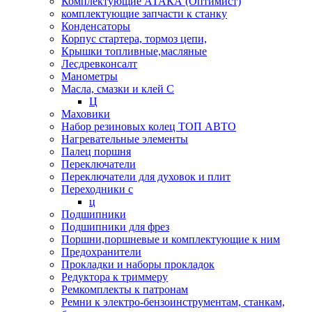
Комплектующие АТАКА (Оптимист)
комплектующие запчасти к станку
Конденсаторы
Корпус стартера, тормоз цепи,
Крышки топливные,масляные
Лесдревконсалт
Манометры
Масла, смазки и клей С
Ц
Маховики
Набор резиновых колец ТОП АВТО
Нагревательные элементы
Палец поршня
Переключатели
Переключатели для духовок и плит
Переходники с
ц
Подшипники
Подшипники для фрез
Поршни,поршневые и комплектующие к ним
Предохранители
Прокладки и наборы прокладок
Редуктора к триммеру
Ремкомплекты к патронам
Ремни к электро-бензоинструментам, станкам,