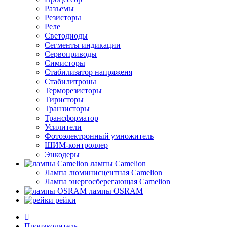
Разъемы
Резисторы
Реле
Светодиоды
Сегменты индикации
Сервоприводы
Симисторы
Стабилизатор напряженя
Стабилитроны
Терморезисторы
Тиристоры
Транзисторы
Трансформатор
Усилители
Фотоэлектронный умножитель
ШИМ-контроллер
Энкодеры
лампы Camelion
Лампа люминисцентная Сamelion
Лампа энергосберегающая Сamelion
лампы OSRAM
рейки
Производитель