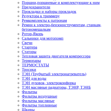
Поршни,поршневые и комплектующие к ним
Предохранители
Прокладки и наборы прокладок
Редуктора к триммеру
Ремкомплекты к патронам
Ремни к электро-бензоинструментам, станкам,
бетономешалкам
Ротор-Якорь
Сальники для мотопомп
Свечи
Стартера
Статоры
Тепловая защита двигателя компрессора
Термопары
ТЕРМОСТАТЫ
Тросики
ТЭН (Трубчатый электронагреватель)
ТЭН для воды
ТЭН духовок, электроконфорка
ТЭН масляные радиаторы, ТЭНР, ТЭНБ
Фильтры
Фильтры воздушные
Фильтры масляные
Фильтры топливные
Шкивы