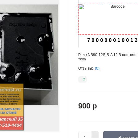
70000001001
Реле NB90-12S-S-A 12 В постоян
тока
Отзывы:
(0)
2
900 р
В корзин