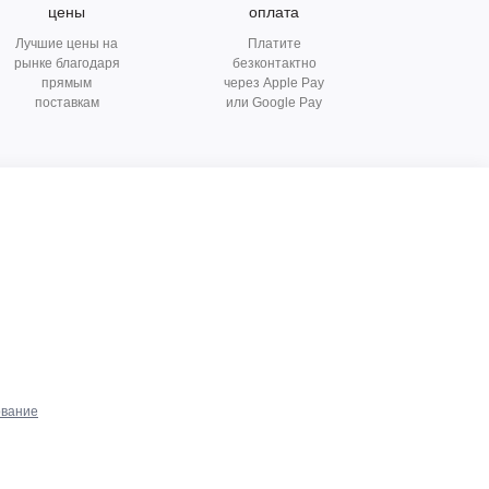
цены
оплата
Лучшие цены на
Платите
рынке благодаря
безконтактно
прямым
через Apple Pay
поставкам
или Google Pay
ование