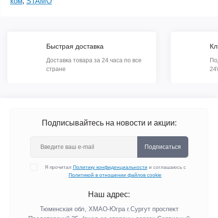
ком
,
STAMO
Быстрая доставка
Кл
Доставка товара за 24 часа по все
По
стране
24
Подписывайтесь на новости и акции:
Подписаться
Я прочитал
Политику конфиденциальности
и соглашаюсь с
Политикой в отношении файлов cookie
Наш адрес:
Тюменская обл, ХМАО-Югра г.Сургут проспект