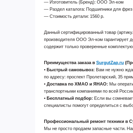
— Изготовитель (Бренд): ООО Эл-ком
— Раздел каталога: Подшипники для фрез
— Стоимость детали: 1560 р.
Данный сертифицированный товар (артикул
производителя ООО Эл-ком гарантирует д
содержит только проверенные комплектующ
Преимущества заказа в
SurgutZap.ru
(Пр
•
Быстрый самовывоз:
Вам не нужно ждат
по адресу: проспект Пролетарский, 35 пря
•
Доставка по ХМАО и ЯНАО:
Мы операти
транспортными компаниями по всей России
•
Бесплатный подбор:
Если вы сомневает
специалисты помогут определиться с выб
Профессиональный ремонт техники в С
Мы не просто продаем запасные части. Н