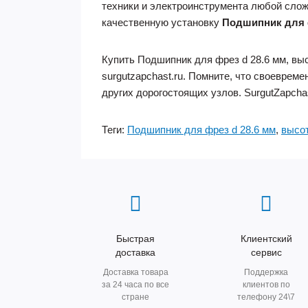
техники и электроинструмента любой слож
качественную установку
Подшипник для ф
Купить Подшипник для фрез d 28.6 мм, выс
surgutzapchast.ru. Помните, что своевре
других дорогостоящих узлов. SurgutZapch
Теги:
Подшипник для фрез d 28.6 мм
,
высот
Быстрая
Клиентский
доставка
сервис
Доставка товара
Поддержка
за 24 часа по все
клиентов по
стране
телефону 24\7