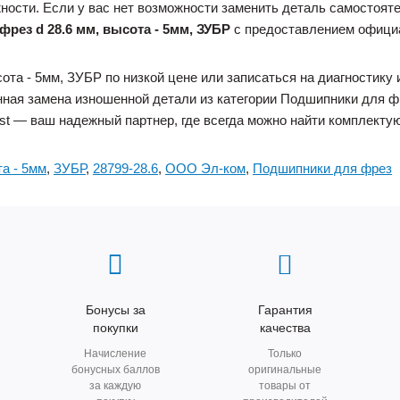
ности. Если у вас нет возможности заменить деталь самостоят
рез d 28.6 мм, высота - 5мм, ЗУБР
с предоставлением официа
ота - 5мм, ЗУБР по низкой цене или записаться на диагностику 
менная замена изношенной детали из категории Подшипники для 
ast — ваш надежный партнер, где всегда можно найти комплекту
а - 5мм
,
ЗУБР
,
28799-28.6
,
ООО Эл-ком
,
Подшипники для фрез
Бонусы за
Гарантия
покупки
качества
Начисление
Только
бонусных баллов
оригинальные
за каждую
товары от