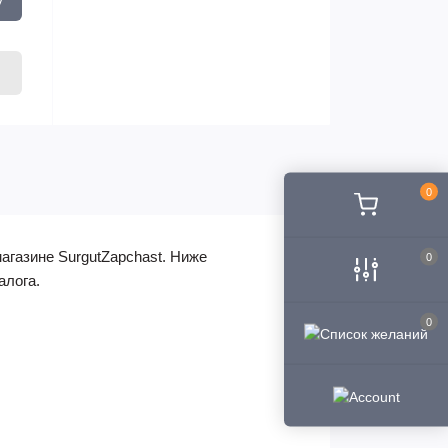
0
магазине SurgutZapchast. Ниже
0
алога.
0