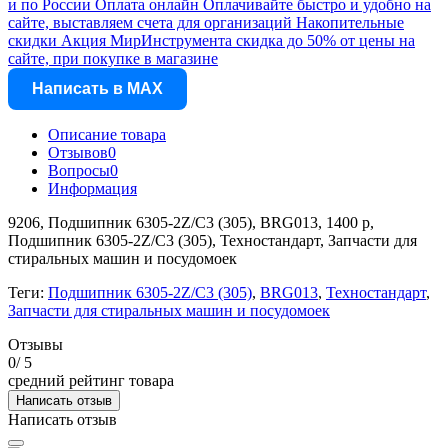
и по России
Оплата онлайн
Оплачивайте быстро и удобно на
сайте, выставляем счета для организаций
Накопительные
скидки
Акция МирИнструмента скидка до 50% от цены на
сайте, при покупке в магазине
Написать в MAX
Описание товара
Отзывов
0
Вопросы
0
Информация
9206, Подшипник 6305-2Z/C3 (305), BRG013, 1400 р,
Подшипник 6305-2Z/C3 (305), Техностандарт, Запчасти для
стиральных машин и посудомоек
Теги:
Подшипник 6305-2Z/C3 (305)
,
BRG013
,
Техностандарт
,
Запчасти для стиральных машин и посудомоек
Отзывы
0
/ 5
средний рейтинг товара
Написать отзыв
Написать отзыв