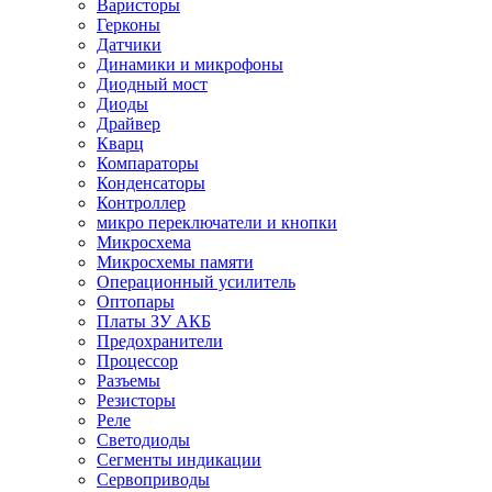
Варисторы
Герконы
Датчики
Динамики и микрофоны
Диодный мост
Диоды
Драйвер
Кварц
Компараторы
Конденсаторы
Контроллер
микро переключатели и кнопки
Микросхема
Микросхемы памяти
Операционный усилитель
Оптопары
Платы ЗУ АКБ
Предохранители
Процессор
Разъемы
Резисторы
Реле
Светодиоды
Сегменты индикации
Сервоприводы