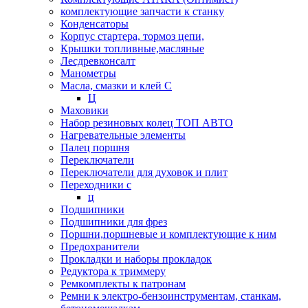
комплектующие запчасти к станку
Конденсаторы
Корпус стартера, тормоз цепи,
Крышки топливные,масляные
Лесдревконсалт
Манометры
Масла, смазки и клей С
Ц
Маховики
Набор резиновых колец ТОП АВТО
Нагревательные элементы
Палец поршня
Переключатели
Переключатели для духовок и плит
Переходники с
ц
Подшипники
Подшипники для фрез
Поршни,поршневые и комплектующие к ним
Предохранители
Прокладки и наборы прокладок
Редуктора к триммеру
Ремкомплекты к патронам
Ремни к электро-бензоинструментам, станкам,