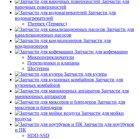
Запчасти для
варочных поверхностей
Запчасти для
водонагревателей
Thermex (Термекс)
Запчасти для
канализационных насосов
Запчасти для
кондиционеров
Запчасти для кофемашин
Микропереключатели
Переходники и клапаны
Шестерни
Запчасти для кулера
Запчасти для
кухонных комбайнов
Запчасти для
маникюрных аппаратов
Запчасти для
миксеров и блендеров
Запчасти для мойки
воздуха
Запчасти для ноутбуков
и ПК
HDD-SSD