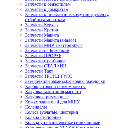
Запчасти к бензопилам
Запчасти к домкратам
Запчасти к пневматическому инструменту,
отбойным молоткам
Запчасти Керхер
Запчасти Кратон
Запчасти Макита
Запчасти Макита (аналог)
Запчасти МИР-Екатеринбург
Запчасти на Бежецкий
Запчасти ПРОРАБ
Запчасти с разборки
Запчасти СТАЛАЙН
Запчасти Такт
Запчасти ТРЭЙД ТУЛС
Звездочки,барабаны,барабаны-звездочки
Карбюраторы и ремкомплекты
Катушка зажигания,магнето
Катушки триммерные
Кожух защитный для МШУ
Коленвалы
Колеса зубчатые, шестерни
Кольца стопорные
Кольца уплотнительные силиконовые
Комплектующие АТАКА (Оптимист)