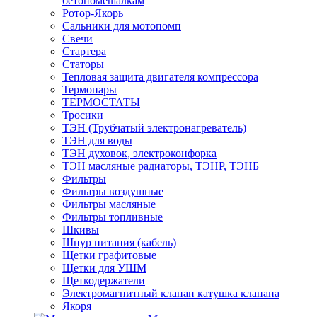
бетономешалкам
Ротор-Якорь
Сальники для мотопомп
Свечи
Стартера
Статоры
Тепловая защита двигателя компрессора
Термопары
ТЕРМОСТАТЫ
Тросики
ТЭН (Трубчатый электронагреватель)
ТЭН для воды
ТЭН духовок, электроконфорка
ТЭН масляные радиаторы, ТЭНР, ТЭНБ
Фильтры
Фильтры воздушные
Фильтры масляные
Фильтры топливные
Шкивы
Шнур питания (кабель)
Щетки графитовые
Щетки для УШМ
Щеткодержатели
Электромагнитный клапан катушка клапана
Якоря