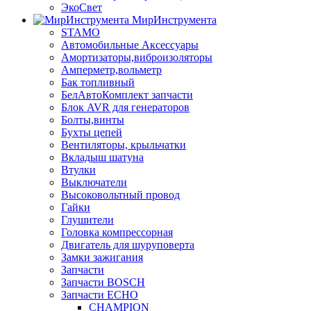
ЭкоСвет
МирИнструмента
STAMO
Автомобильные Аксессуары
Амортизаторы,виброизоляторы
Амперметр,вольметр
Бак топливный
БелАвтоКомплект запчасти
Блок AVR для генераторов
Болты,винты
Бухты цепей
Вентиляторы, крыльчатки
Вкладыш шатуна
Втулки
Выключатели
Высоковольтный провод
Гайки
Глушители
Головка компрессорная
Двигатель для шуруповерта
Замки зажигания
Запчасти
Запчасти BOSCH
Запчасти ECHO
CHAMPION