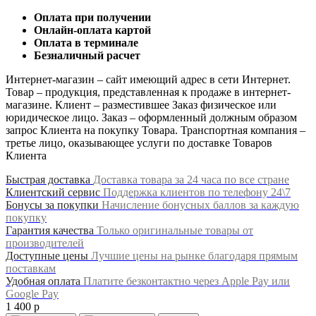
Оплата при получении
Онлайн-оплата картой
Оплата в терминале
Безналичный расчет
Интернет-магазин – сайт имеющий адрес в сети Интернет.
Товар – продукция, представленная к продаже в интернет-
магазине. Клиент – разместившее Заказ физическое или
юридическое лицо. Заказ – оформленный должным образом
запрос Клиента на покупку Товара. Транспортная компания –
третье лицо, оказывающее услуги по доставке Товаров
Клиента
Быстрая доставка
Доставка товара за 24 часа по все стране
Клиентский сервис
Поддержка клиентов по телефону 24\7
Бонусы за покупки
Начисление бонусных баллов за каждую
покупку
Гарантия качества
Только оригинальные товары от
производителей
Доступные цены
Лучшие цены на рынке благодаря прямым
поставкам
Удобная оплата
Платите безконтактно через Apple Pay или
Google Pay
1 400 р