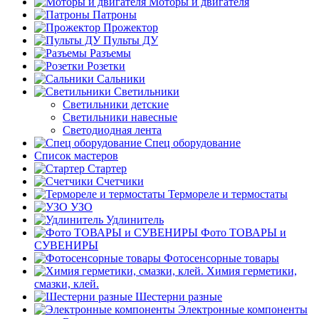
Моторы и двигателя
Патроны
Прожектор
Пульты ДУ
Разъемы
Розетки
Сальники
Светильники
Светильники детские
Светильники навесные
Светодиодная лента
Спец оборудование
Список мастеров
Стартер
Счетчики
Термореле и термостаты
УЗО
Удлинитель
Фото ТОВАРЫ и
СУВЕНИРЫ
Фотосенсорные товары
Химия герметики,
смазки, клей.
Шестерни разные
Электронные компоненты