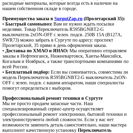
расходные материалы, которые всегда есть в наличии на
нашем собственном складе в городе.
Преимущества заказа в
SurgutZap.ru
(Пролетарский 35):
•
Быстрый самовывоз:
Вам не нужно ждать посылки
неделями. Товар Переключатель R595BGNBT2-G
выключатель 2хON-OFF с зелен. подсв. 250B 15A (B127A,
SWR73) можно забрать в Сургуте по адресу: проспект
Пролетарский, 35 прямо в день оформления заказа.
•
Доставка по ХМАО и ЯНАО:
Мы оперативно отправляем
заказы в Нефтеюганск, Нижневартовск, Ханты-Мансийск,
Когалым и Ноябрьск, а также транспортными компаниями по
всей России.
•
Бесплатный подбор:
Если вы сомневаетесь, совместима ли
модель Переключатель R595BGNBT2-G выключатель 2хON-
OFF с зелен. подсв. с вашим аппаратом, наши специалисты
помогут определиться с выбором.
Профессиональный ремонт техники в Сургуте
Мы не просто продаем запасные части. Наш
специализированный сервис-центр осуществляет
профессиональный ремонт электроники, бытовой техники и
электроинструмента любой сложности. Если у вас нет
возможности заменить деталь самостоятельно, наши мастера
выполнент качественную установку
Переключатель