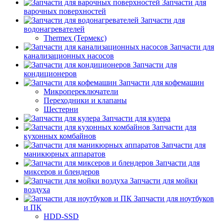
Запчасти для
варочных поверхностей
Запчасти для
водонагревателей
Thermex (Термекс)
Запчасти для
канализационных насосов
Запчасти для
кондиционеров
Запчасти для кофемашин
Микропереключатели
Переходники и клапаны
Шестерни
Запчасти для кулера
Запчасти для
кухонных комбайнов
Запчасти для
маникюрных аппаратов
Запчасти для
миксеров и блендеров
Запчасти для мойки
воздуха
Запчасти для ноутбуков
и ПК
HDD-SSD