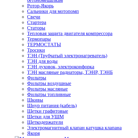
бетономешалкам
Ротор-Якорь
Сальники для мотопомп
Свечи
Стартера
Статоры
Тепловая защита двигателя компрессора
Термопары
ТЕРМОСТАТЫ
Тросики
ТЭН (Трубчатый электронагреватель)
ТЭН для воды
ТЭН духовок, электроконфорка
ТЭН масляные радиаторы, ТЭНР, ТЭНБ
Фильтры
Фильтры воздушные
Фильтры масляные
Фильтры топливные
Шкивы
Шнур питания (кабель)
Щетки графитовые
Щетки для УШМ
Щеткодержатели
Электромагнитный клапан катушка клапана
Якоря