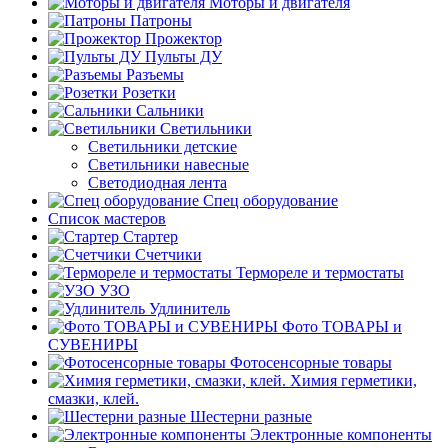
Моторы и двигателя
Патроны
Прожектор
Пульты ДУ
Разъемы
Розетки
Сальники
Светильники
Светильники детские
Светильники навесные
Светодиодная лента
Спец оборудование
Список мастеров
Стартер
Счетчики
Термореле и термостаты
УЗО
Удлинитель
Фото ТОВАРЫ и
СУВЕНИРЫ
Фотосенсорные товары
Химия герметики,
смазки, клей.
Шестерни разные
Электронные компоненты