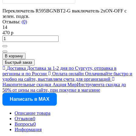
Переключатель R595BGNBT2-G выключатель 2хON-OFF с
зелен. подсв.
Отзывы:
(0)
14
470 р
В корзину
Быстрый заказ
Доставка
Доставка за 1-2 дня по Сургуту, отправка в
регионы и по России
Оплата онлайн
Оплачивайте быстро и
удобно на сайте, выставляем счета для организаций
Накопительные скидки
Акция МирИнструмента скидка до
50% от цены на сайте, при покупке в магазине
Написать в MAX
Описание товара
Отзывов
0
Вопросы
0
Информация