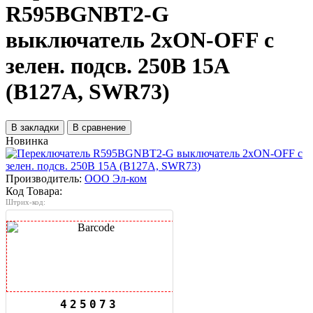
R595BGNBT2-G
выключатель 2хON-OFF с
зелен. подсв. 250B 15A
(B127A, SWR73)
В закладки
В сравнение
Новинка
Производитель:
ООО Эл-ком
Код Товара:
Штрих-код:
425073