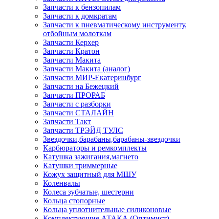
Запчасти к бензопилам
Запчасти к домкратам
Запчасти к пневматическому инструменту,
отбойным молоткам
Запчасти Керхер
Запчасти Кратон
Запчасти Макита
Запчасти Макита (аналог)
Запчасти МИР-Екатеринбург
Запчасти на Бежецкий
Запчасти ПРОРАБ
Запчасти с разборки
Запчасти СТАЛАЙН
Запчасти Такт
Запчасти ТРЭЙД ТУЛС
Звездочки,барабаны,барабаны-звездочки
Карбюраторы и ремкомплекты
Катушка зажигания,магнето
Катушки триммерные
Кожух защитный для МШУ
Коленвалы
Колеса зубчатые, шестерни
Кольца стопорные
Кольца уплотнительные силиконовые
Комплектующие АТАКА (Оптимист)