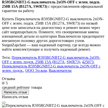
R595BGNBT2-G выключатель 2хON-OFF с зелен. подсв.
250B 15A (B127A, SWR73)
с предоставлением официальной
гарантии на работу.
Купить Переключатель R595BGNBT2-G выключатель 2хON-
OFF с зелен. подсв. 250B 15A (B127A, SWR73) по низкой
цене или записаться на диагностику и ремонт можно через
сайт surgutzapchast.ru. Помните, что своевременная замена
изношенной детали из категории Выключатели предотвратит
внезапную поломку других дорогостоящих узлов.
SurgutZapchast — ваш надежный партнер, где всегда можно
найти комплектующие и получить надежный ремонт.
Теги:
Переключатель R595BGNBT2-G выключатель 2хON-
OFF с зелен. подсв. 250B 15A (B127A
,
SWR73)
,
425073
,
Переключатель R595BGNBT2-G выключатель 2хON-OFF с
зелен. подсв.
,
ООО Эл-ком
,
Выключатели
Отзывы
0
/ 5
средний рейтинг товара
Написать отзыв
Написать отзыв