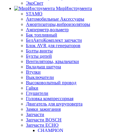
ЭкоСвет
МирИнструмента
STAMO
Автомобильные Аксессуары
Амортизаторы,виброизоляторы
Амперметр,вольметр
Бак топливный
БелАвтоКомплект запчасти
Блок AVR для генераторов
Болты,винты
Бухты цепей
Вентиляторы, крыльчатки
Вкладыш шатуна
Втулки
Выключатели
Высоковольтный провод
Гайки
Глушители
Головка компрессорная
Двигатель для шуруповерта
Замки зажигания
Запчасти
Запчасти BOSCH
Запчасти ECHO
CHAMPION