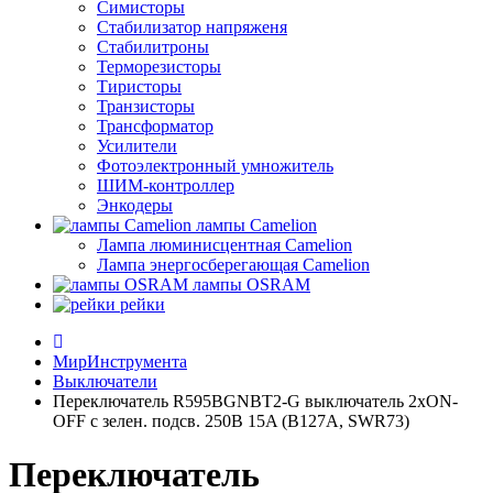
Симисторы
Стабилизатор напряженя
Стабилитроны
Терморезисторы
Тиристоры
Транзисторы
Трансформатор
Усилители
Фотоэлектронный умножитель
ШИМ-контроллер
Энкодеры
лампы Camelion
Лампа люминисцентная Сamelion
Лампа энергосберегающая Сamelion
лампы OSRAM
рейки
МирИнструмента
Выключатели
Переключатель R595BGNBT2-G выключатель 2хON-
OFF с зелен. подсв. 250B 15A (B127A, SWR73)
Переключатель