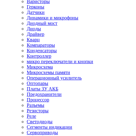
Варисторы
Герконы
Датчики
Динамики и микрофоны
Диодный мост
Диоды
Драйвер
Кварц
Компараторы
Конденсаторы
Контроллер
микро переключатели и кнопки
Микросхема
Микросхемы памяти
Операционный усилитель
Оптопары
Платы ЗУ АКБ
Предохранители
Процессор
Разъемы
Резисторы
Реле
Светодиоды
Сегменты индикации
Сервоприводы