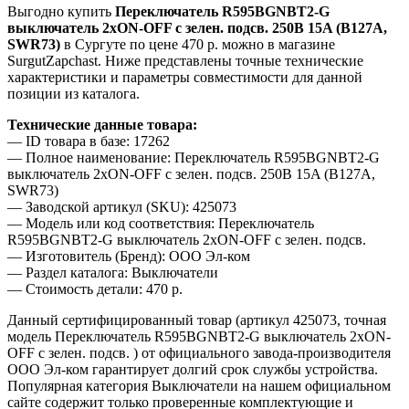
Выгодно купить
Переключатель R595BGNBT2-G
выключатель 2хON-OFF с зелен. подсв. 250B 15A (B127A,
SWR73)
в Сургуте по цене 470 р. можно в магазине
SurgutZapchast. Ниже представлены точные технические
характеристики и параметры совместимости для данной
позиции из каталога.
Технические данные товара:
— ID товара в базе: 17262
— Полное наименование: Переключатель R595BGNBT2-G
выключатель 2хON-OFF с зелен. подсв. 250B 15A (B127A,
SWR73)
— Заводской артикул (SKU): 425073
— Модель или код соответствия: Переключатель
R595BGNBT2-G выключатель 2хON-OFF с зелен. подсв.
— Изготовитель (Бренд): ООО Эл-ком
— Раздел каталога: Выключатели
— Стоимость детали: 470 р.
Данный сертифицированный товар (артикул 425073, точная
модель Переключатель R595BGNBT2-G выключатель 2хON-
OFF с зелен. подсв. ) от официального завода-производителя
ООО Эл-ком гарантирует долгий срок службы устройства.
Популярная категория Выключатели на нашем официальном
сайте содержит только проверенные комплектующие и