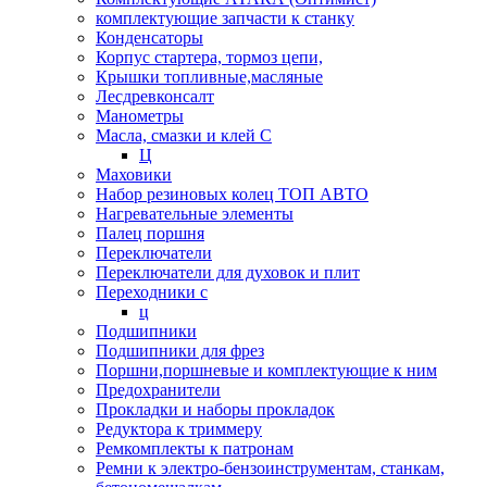
комплектующие запчасти к станку
Конденсаторы
Корпус стартера, тормоз цепи,
Крышки топливные,масляные
Лесдревконсалт
Манометры
Масла, смазки и клей С
Ц
Маховики
Набор резиновых колец ТОП АВТО
Нагревательные элементы
Палец поршня
Переключатели
Переключатели для духовок и плит
Переходники с
ц
Подшипники
Подшипники для фрез
Поршни,поршневые и комплектующие к ним
Предохранители
Прокладки и наборы прокладок
Редуктора к триммеру
Ремкомплекты к патронам
Ремни к электро-бензоинструментам, станкам,