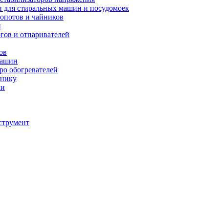
и для стиральных машин и посудомоек
мопотов и чайников
й
югов и отпаривателей
ов
машин
тро обогревателей
хнику
ки
струмент