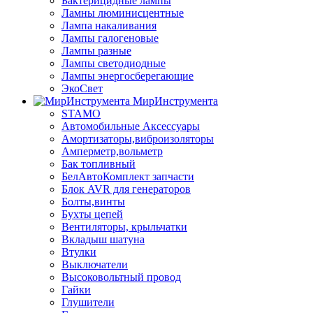
Бактерицидные лампы
Ламны люминисцентные
Лампа накаливания
Лампы галогеновые
Лампы разные
Лампы светодиодные
Лампы энергосберегающие
ЭкоСвет
МирИнструмента
STAMO
Автомобильные Аксессуары
Амортизаторы,виброизоляторы
Амперметр,вольметр
Бак топливный
БелАвтоКомплект запчасти
Блок AVR для генераторов
Болты,винты
Бухты цепей
Вентиляторы, крыльчатки
Вкладыш шатуна
Втулки
Выключатели
Высоковольтный провод
Гайки
Глушители