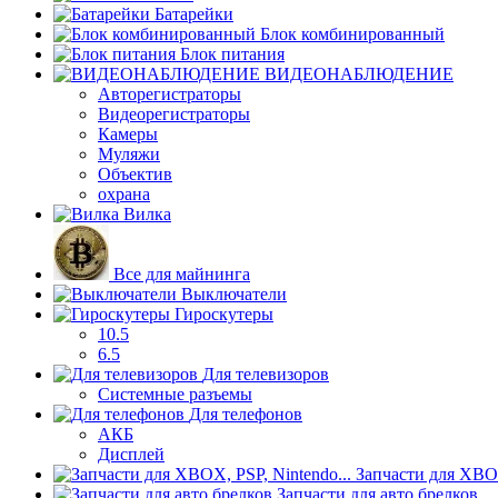
Батарейки
Блок комбинированный
Блок питания
ВИДЕОНАБЛЮДЕНИЕ
Авторегистраторы
Видеорегистраторы
Камеры
Муляжи
Объектив
охрана
Вилка
Все для майнинга
Выключатели
Гироскутеры
10.5
6.5
Для телевизоров
Системные разъемы
Для телефонов
АКБ
Дисплей
Запчасти для XBOX
Запчасти для авто брелков