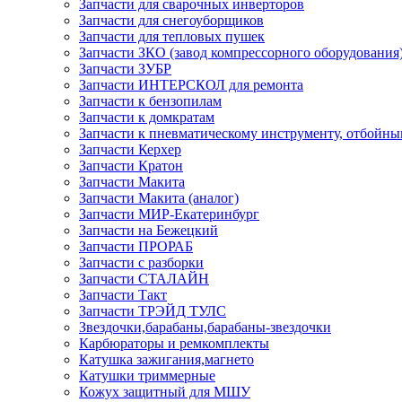
Запчасти для сварочных инверторов
Запчасти для снегоуборщиков
Запчасти для тепловых пушек
Запчасти ЗКО (завод компрессорного оборудования
Запчасти ЗУБР
Запчасти ИНТЕРСКОЛ для ремонта
Запчасти к бензопилам
Запчасти к домкратам
Запчасти к пневматическому инструменту, отбойн
Запчасти Керхер
Запчасти Кратон
Запчасти Макита
Запчасти Макита (аналог)
Запчасти МИР-Екатеринбург
Запчасти на Бежецкий
Запчасти ПРОРАБ
Запчасти с разборки
Запчасти СТАЛАЙН
Запчасти Такт
Запчасти ТРЭЙД ТУЛС
Звездочки,барабаны,барабаны-звездочки
Карбюраторы и ремкомплекты
Катушка зажигания,магнето
Катушки триммерные
Кожух защитный для МШУ