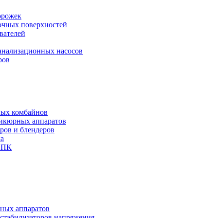
орожек
рочных поверхностей
вателей
канализационных насосов
ров
ных комбайнов
никюрных аппаратов
еров и блендеров
ха
и ПК
чных аппаратов
 стабилизаторов напряжения