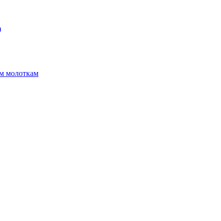
)
ым молоткам