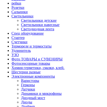
рейки
Розетки
Сальники
Светильники
Светильники детские
Светильники навесные
Светодиодная лента
Спец оборудование
Стартер
Счетчики
Термореле и термостаты
Удлинитель
УЗО
Фото ТОВАРЫ и СУВЕНИРЫ
Фотосенсорные товары
Химия герметики, смазки, клей.
Шестерни разные
Электронные компоненты
Варисторы
Герконы
Датчики
Динамики и микрофоны
Диодный мост
Диоды
Драйвер