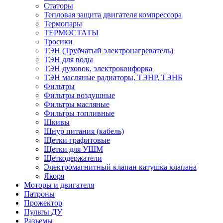
Статоры
Тепловая защита двигателя компрессора
Термопары
ТЕРМОСТАТЫ
Тросики
ТЭН (Трубчатый электронагреватель)
ТЭН для воды
ТЭН духовок, электроконфорка
ТЭН масляные радиаторы, ТЭНР, ТЭНБ
Фильтры
Фильтры воздушные
Фильтры масляные
Фильтры топливные
Шкивы
Шнур питания (кабель)
Щетки графитовые
Щетки для УШМ
Щеткодержатели
Электромагнитный клапан катушка клапана
Якоря
Моторы и двигателя
Патроны
Прожектор
Пульты ДУ
Разъемы