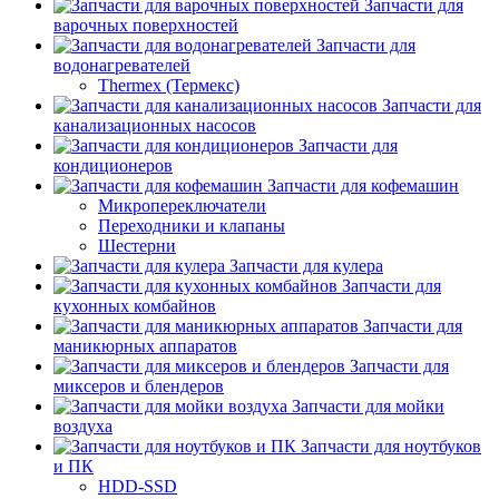
Запчасти для
варочных поверхностей
Запчасти для
водонагревателей
Thermex (Термекс)
Запчасти для
канализационных насосов
Запчасти для
кондиционеров
Запчасти для кофемашин
Микропереключатели
Переходники и клапаны
Шестерни
Запчасти для кулера
Запчасти для
кухонных комбайнов
Запчасти для
маникюрных аппаратов
Запчасти для
миксеров и блендеров
Запчасти для мойки
воздуха
Запчасти для ноутбуков
и ПК
HDD-SSD