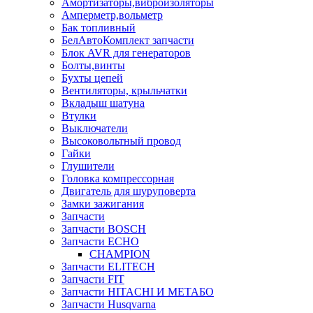
Амортизаторы,виброизоляторы
Амперметр,вольметр
Бак топливный
БелАвтоКомплект запчасти
Блок AVR для генераторов
Болты,винты
Бухты цепей
Вентиляторы, крыльчатки
Вкладыш шатуна
Втулки
Выключатели
Высоковольтный провод
Гайки
Глушители
Головка компрессорная
Двигатель для шуруповерта
Замки зажигания
Запчасти
Запчасти BOSCH
Запчасти ECHO
CHAMPION
Запчасти ELITECH
Запчасти FIT
Запчасти HITACHI И МЕТАБО
Запчасти Husqvarna