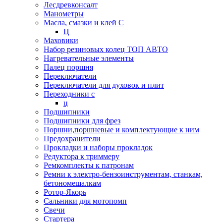
Лесдревконсалт
Манометры
Масла, смазки и клей С
Ц
Маховики
Набор резиновых колец ТОП АВТО
Нагревательные элементы
Палец поршня
Переключатели
Переключатели для духовок и плит
Переходники с
ц
Подшипники
Подшипники для фрез
Поршни,поршневые и комплектующие к ним
Предохранители
Прокладки и наборы прокладок
Редуктора к триммеру
Ремкомплекты к патронам
Ремни к электро-бензоинструментам, станкам,
бетономешалкам
Ротор-Якорь
Сальники для мотопомп
Свечи
Стартера