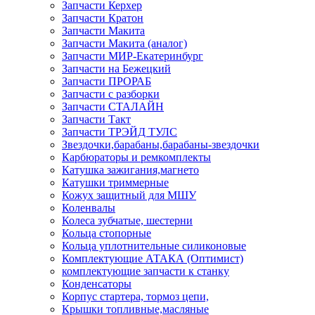
Запчасти Керхер
Запчасти Кратон
Запчасти Макита
Запчасти Макита (аналог)
Запчасти МИР-Екатеринбург
Запчасти на Бежецкий
Запчасти ПРОРАБ
Запчасти с разборки
Запчасти СТАЛАЙН
Запчасти Такт
Запчасти ТРЭЙД ТУЛС
Звездочки,барабаны,барабаны-звездочки
Карбюраторы и ремкомплекты
Катушка зажигания,магнето
Катушки триммерные
Кожух защитный для МШУ
Коленвалы
Колеса зубчатые, шестерни
Кольца стопорные
Кольца уплотнительные силиконовые
Комплектующие АТАКА (Оптимист)
комплектующие запчасти к станку
Конденсаторы
Корпус стартера, тормоз цепи,
Крышки топливные,масляные