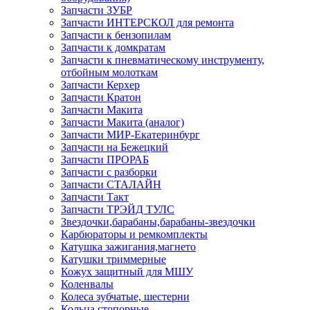
Запчасти ЗУБР
Запчасти ИНТЕРСКОЛ для ремонта
Запчасти к бензопилам
Запчасти к домкратам
Запчасти к пневматическому инструменту,
отбойным молоткам
Запчасти Керхер
Запчасти Кратон
Запчасти Макита
Запчасти Макита (аналог)
Запчасти МИР-Екатеринбург
Запчасти на Бежецкий
Запчасти ПРОРАБ
Запчасти с разборки
Запчасти СТАЛАЙН
Запчасти Такт
Запчасти ТРЭЙД ТУЛС
Звездочки,барабаны,барабаны-звездочки
Карбюраторы и ремкомплекты
Катушка зажигания,магнето
Катушки триммерные
Кожух защитный для МШУ
Коленвалы
Колеса зубчатые, шестерни
Кольца стопорные