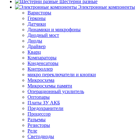
Шестерни разные
Электронные компоненты
Варисторы
Герконы
Датчики
Динамики и микрофоны
Диодный мост
Диоды
Драйвер
Кварц
Компараторы
Конденсаторы
Контроллер
микро переключатели и кнопки
Микросхема
Микросхемы памяти
Операционный усилитель
Оптопары
Платы ЗУ АКБ
Предохранители
Процессор
Разъемы
Резисторы
Реле
Светодиоды