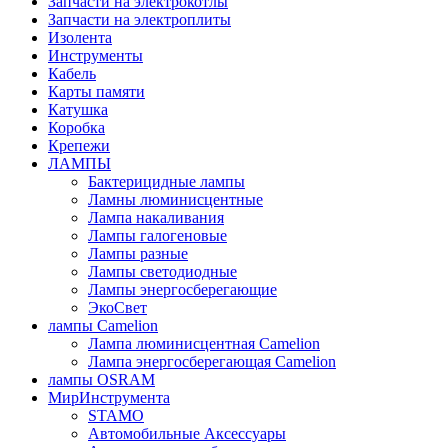
Запчасти на электрокотлы
Запчасти на электроплиты
Изолента
Инструменты
Кабель
Карты памяти
Катушка
Коробка
Крепежи
ЛАМПЫ
Бактерицидные лампы
Ламны люминисцентные
Лампа накаливания
Лампы галогеновые
Лампы разные
Лампы светодиодные
Лампы энергосберегающие
ЭкоСвет
лампы Camelion
Лампа люминисцентная Сamelion
Лампа энергосберегающая Сamelion
лампы OSRAM
МирИнструмента
STAMO
Автомобильные Аксессуары