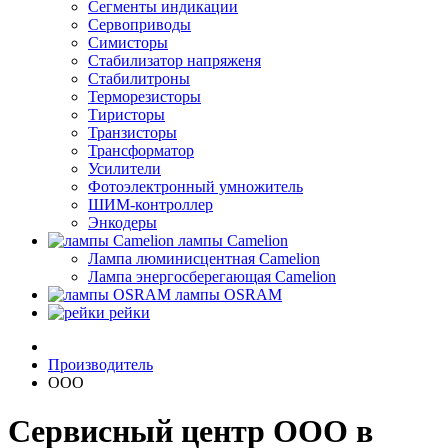
Сегменты индикации
Сервоприводы
Симисторы
Стабилизатор напряженя
Стабилитроны
Терморезисторы
Тиристоры
Транзисторы
Трансформатор
Усилители
Фотоэлектронный умножитель
ШИМ-контроллер
Энкодеры
лампы Camelion
Лампа люминисцентная Сamelion
Лампа энергосберегающая Сamelion
лампы OSRAM
рейки
Производитель
ООО
Сервисный центр ООО в