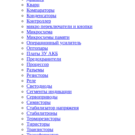
Кварц
Компараторы
Конденсаторы
Контроллер
микро переключатели и кнопки
Микросхема
Микросхемы памяти
Операционный усилитель
Оптопары
Платы ЗУ АКБ
Предохранители
Процессор
Разъемы
Резисторы
Реле
Светодиоды
Сегменты индикации
Сервоприводы
Симисторы
Стабилизатор напряженя
Стабилитроны
Терморезисторы
Тиристоры
Транзисторы
Трансформатор