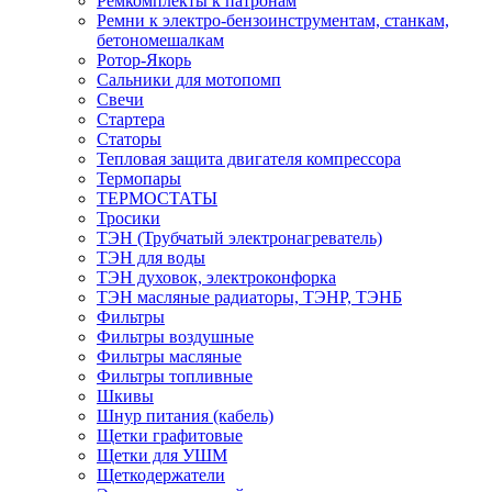
Ремкомплекты к патронам
Ремни к электро-бензоинструментам, станкам,
бетономешалкам
Ротор-Якорь
Сальники для мотопомп
Свечи
Стартера
Статоры
Тепловая защита двигателя компрессора
Термопары
ТЕРМОСТАТЫ
Тросики
ТЭН (Трубчатый электронагреватель)
ТЭН для воды
ТЭН духовок, электроконфорка
ТЭН масляные радиаторы, ТЭНР, ТЭНБ
Фильтры
Фильтры воздушные
Фильтры масляные
Фильтры топливные
Шкивы
Шнур питания (кабель)
Щетки графитовые
Щетки для УШМ
Щеткодержатели