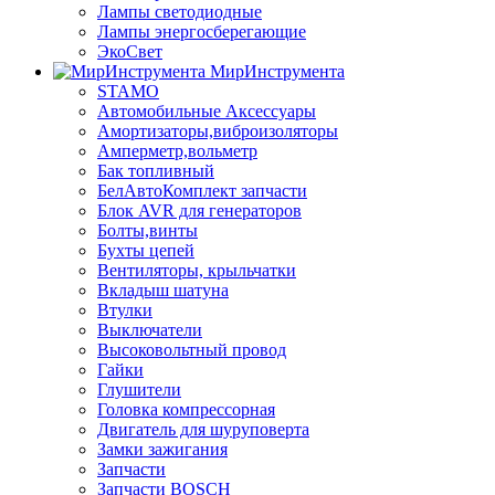
Лампы светодиодные
Лампы энергосберегающие
ЭкоСвет
МирИнструмента
STAMO
Автомобильные Аксессуары
Амортизаторы,виброизоляторы
Амперметр,вольметр
Бак топливный
БелАвтоКомплект запчасти
Блок AVR для генераторов
Болты,винты
Бухты цепей
Вентиляторы, крыльчатки
Вкладыш шатуна
Втулки
Выключатели
Высоковольтный провод
Гайки
Глушители
Головка компрессорная
Двигатель для шуруповерта
Замки зажигания
Запчасти
Запчасти BOSCH