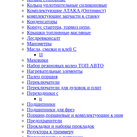
Кольца уплотнительные силиконовые
Комплектующие АТАКА (Оптимист)
комплектующие запчасти к станку
Конденсаторы
Корпус стартера, тормоз цепи,
Крышки топливные,масляные
Лесдревконсалт
Манометры
Масла, смазки и клей С
Ц
Маховики
Набор резиновых колец ТОП АВТО
Нагревательные элементы
Палец поршня
Переключатели
Переключатели для духовок и плит
Переходники с
ц
Подшипники
Подшипники для фрез
Поршни,поршневые и комплектующие к ним
Предохранители
Прокладки и наборы прокладок
Редуктора к триммеру