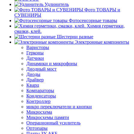
Удлинитель
Фото ТОВАРЫ и
СУВЕНИРЫ
Фотосенсорные товары
Химия герметики,
смазки, клей.
Шестерни разные
Электронные компоненты
Варисторы
Герконы
Датчики
Динамики и микрофоны
Диодный мост
Диоды
Драйвер
Кварц
Компараторы
Конденсаторы
Контроллер
микро переключатели и кнопки
Микросхема
Микросхемы памяти
Операционный усилитель
Оптопары
Платы ЗУ АКБ