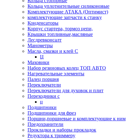
Кольца стопорные
Кольца уплотнительные силиконовые
Комплектующие АТАКА (Оптимист)
комплектующие запчасти к станку
Конденсаторы
Корпус стартера, тормоз цепи,
Крышки топливные,масляные
Лесдревконсалт
Манометры
Масла, смазки и клей С
Ц
Маховики
Набор резиновых колец ТОП АВТО
Нагревательные элементы
Палец поршня
Переключатели
Переключатели для духовок и плит
Переходники с
ц
Подшипники
Подшипники для фрез
Поршни,поршневые и комплектующие к ним
Предохранители
Прокладки и наборы прокладок
Редуктора к триммеру