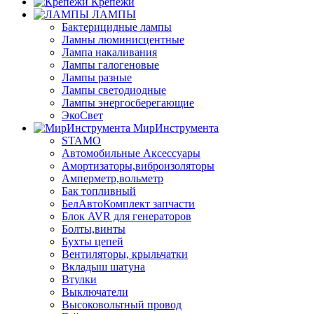
Крепежи
ЛАМПЫ
Бактерицидные лампы
Ламны люминисцентные
Лампа накаливания
Лампы галогеновые
Лампы разные
Лампы светодиодные
Лампы энергосберегающие
ЭкоСвет
МирИнструмента
STAMO
Автомобильные Аксессуары
Амортизаторы,виброизоляторы
Амперметр,вольметр
Бак топливный
БелАвтоКомплект запчасти
Блок AVR для генераторов
Болты,винты
Бухты цепей
Вентиляторы, крыльчатки
Вкладыш шатуна
Втулки
Выключатели
Высоковольтный провод