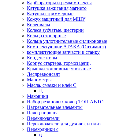
Карбюраторы и ремкомплекты
Катушка зажигания,магнето
Катушки триммерные
Кожух защитный для МШУ
Коленвалы
Колеса зубчатые, шестерни
Кольца стопорные
Кольца уплотнительные силиконовые
Комплектующие АТАКА (Оптимист)
комплектующие запчасти к станку
Конденсаторы
Корпус стартера, тормоз цепи,
Крышки топливные,масляные
Лесдревконсалт
Манометры
Масла, смазки и клей С
Ц
Маховики
Набор резиновых колец ТОП АВТО
Нагревательные элементы
Палец поршня
Переключатели
Переключатели для духовок и плит
Переходники с
ц