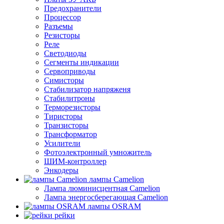
Предохранители
Процессор
Разъемы
Резисторы
Реле
Светодиоды
Сегменты индикации
Сервоприводы
Симисторы
Стабилизатор напряженя
Стабилитроны
Терморезисторы
Тиристоры
Транзисторы
Трансформатор
Усилители
Фотоэлектронный умножитель
ШИМ-контроллер
Энкодеры
лампы Camelion
Лампа люминисцентная Сamelion
Лампа энергосберегающая Сamelion
лампы OSRAM
рейки