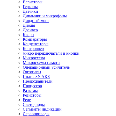
Варисторы
Герконы
Датчики
Динамики и микрофоны
Диодный мост
Диоды
Драйвер
Кварц
Компараторы
Конденсаторы
Контроллер
микро переключатели и кнопки
Микросхема
Микросхемы памяти
Операционный усилитель
Оптопары
Платы ЗУ АКБ
Предохранители
Процессор
Разъемы
Резисторы
Реле
Светодиоды
Сегменты индикации
Сервоприводы