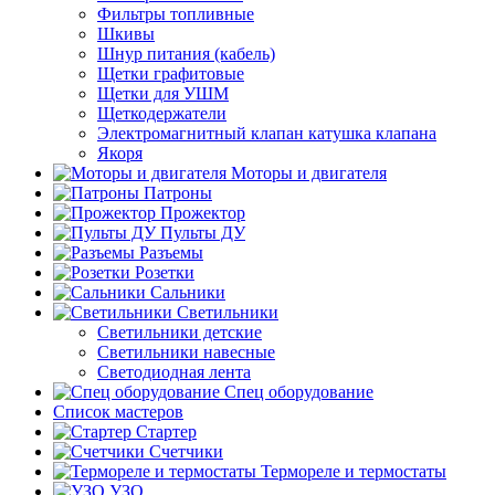
Фильтры топливные
Шкивы
Шнур питания (кабель)
Щетки графитовые
Щетки для УШМ
Щеткодержатели
Электромагнитный клапан катушка клапана
Якоря
Моторы и двигателя
Патроны
Прожектор
Пульты ДУ
Разъемы
Розетки
Сальники
Светильники
Светильники детские
Светильники навесные
Светодиодная лента
Спец оборудование
Список мастеров
Стартер
Счетчики
Термореле и термостаты
УЗО