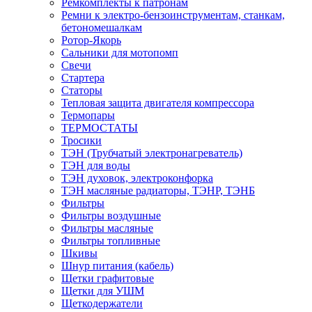
Ремкомплекты к патронам
Ремни к электро-бензоинструментам, станкам,
бетономешалкам
Ротор-Якорь
Сальники для мотопомп
Свечи
Стартера
Статоры
Тепловая защита двигателя компрессора
Термопары
ТЕРМОСТАТЫ
Тросики
ТЭН (Трубчатый электронагреватель)
ТЭН для воды
ТЭН духовок, электроконфорка
ТЭН масляные радиаторы, ТЭНР, ТЭНБ
Фильтры
Фильтры воздушные
Фильтры масляные
Фильтры топливные
Шкивы
Шнур питания (кабель)
Щетки графитовые
Щетки для УШМ
Щеткодержатели