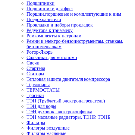
Подшипники
Подшипники для фрез
Поршни,поршневые и комплектующие к ним
Предохранители
Прокладки и наборы прокладок
Редуктора к триммеру
Ремкомплекты к патронам
Ремни к электро-бензоинструментам, станкам,
бетономешалкам
Ротор-Якорь
Сальники для мотопомп
Свечи
Стартера
Статоры
Тепловая защита двигателя компрессора
Термопары
ТЕРМОСТАТЫ
Тросики
ТЭН (Трубчатый электронагреватель)
ТЭН для воды
ТЭН духовок, электроконфорка
ТЭН масляные радиаторы, ТЭНР, ТЭНБ
Фильтры
Фильтры воздушные
Фильтры масляные