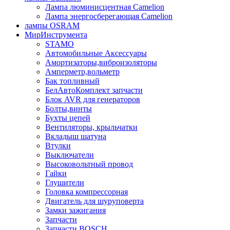
Лампа люминисцентная Сamelion
Лампа энергосберегающая Сamelion
лампы OSRAM
МирИнструмента
STAMO
Автомобильные Аксессуары
Амортизаторы,виброизоляторы
Амперметр,вольметр
Бак топливный
БелАвтоКомплект запчасти
Блок AVR для генераторов
Болты,винты
Бухты цепей
Вентиляторы, крыльчатки
Вкладыш шатуна
Втулки
Выключатели
Высоковольтный провод
Гайки
Глушители
Головка компрессорная
Двигатель для шуруповерта
Замки зажигания
Запчасти
Запчасти BOSCH