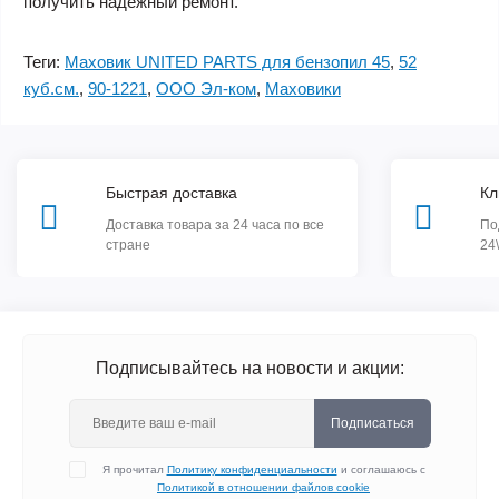
получить надежный ремонт.
Теги:
Маховик UNITED PARTS для бензопил 45
,
52
куб.см.
,
90-1221
,
ООО Эл-ком
,
Маховики
Быстрая доставка
Кл
Доставка товара за 24 часа по все
По
стране
24
Подписывайтесь на новости и акции:
Подписаться
Я прочитал
Политику конфиденциальности
и соглашаюсь с
Политикой в отношении файлов cookie