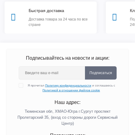
Быстрая доставка
Кл
Доставка товара за 24 часа по все
По
стране
24
Подписывайтесь на новости и акции:
Подписаться
Я прочитал
Политику конфиденциальности
и соглашаюсь с
Политикой в отношении файлов cookie
Наш адрес:
Тюменская обл, ХМАО-Югра г.Сургут проспект
Пролетарский 35, (вход со стороны дороги Сервисный
Центр)