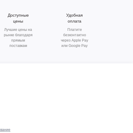
Доступные
Удобная
цены
оплата
Лучшие цены на
Платите
рынке благодаря
безконтактно
прямым
через Apple Pay
поставкам
или Google Pay
ование