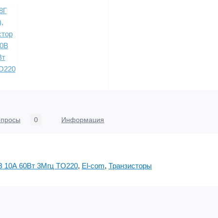
опросы
0
Информация
В 10А 60Вт 3Мгц TO220
,
El-com
,
Транзисторы