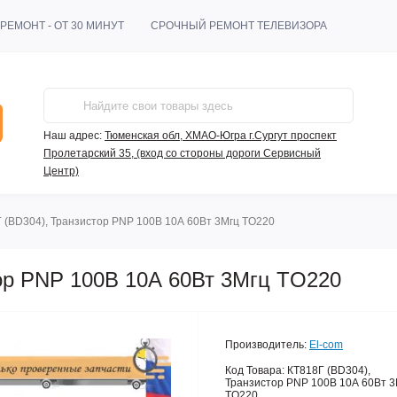
РЕМОНТ - ОТ 30 МИНУТ
СРОЧНЫЙ РЕМОНТ ТЕЛЕВИЗОРА
Наш адрес:
Тюменская обл, ХМАО-Югра г.Сургут проспект
Пролетарский 35, (вход со стороны дороги Сервисный
Центр)
 (BD304), Транзистор PNP 100В 10А 60Вт 3Мгц TO220
ор PNP 100В 10А 60Вт 3Мгц TO220
Производитель:
El-com
Код Товара:
КТ818Г (BD304),
Транзистор PNP 100В 10А 60Вт 3
TO220