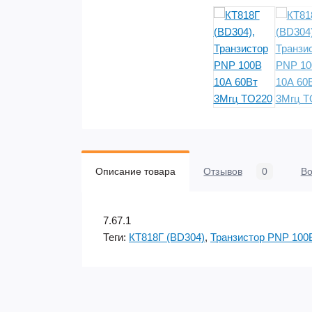
Описание товара
Отзывов
0
В
7.67.1
Теги:
КТ818Г (BD304)
,
Транзистор PNP 100