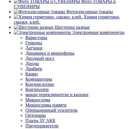
Фото ТОВАРЫ и
СУВЕНИРЫ
Фотосенсорные товары
Химия герметики,
смазки, клей.
Шестерни разные
Электронные компоненты
Варисторы
Герконы
Датчики
Динамики и микрофоны
Диодный мост
Диоды
Драйвер
Кварц
Компараторы
Конденсаторы
Контроллер
микро переключатели и кнопки
Микросхема
Микросхемы памяти
Операционный усилитель
Оптопары
Платы ЗУ АКБ
Предохранители