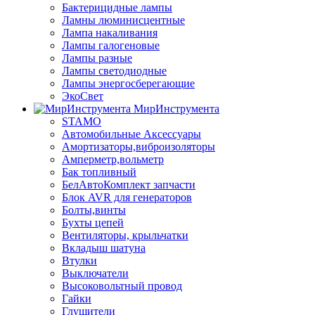
Бактерицидные лампы
Ламны люминисцентные
Лампа накаливания
Лампы галогеновые
Лампы разные
Лампы светодиодные
Лампы энергосберегающие
ЭкоСвет
МирИнструмента
STAMO
Автомобильные Аксессуары
Амортизаторы,виброизоляторы
Амперметр,вольметр
Бак топливный
БелАвтоКомплект запчасти
Блок AVR для генераторов
Болты,винты
Бухты цепей
Вентиляторы, крыльчатки
Вкладыш шатуна
Втулки
Выключатели
Высоковольтный провод
Гайки
Глушители