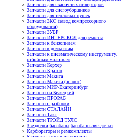
Запчасти для сварочных инверторов
Запчасти для снегоуборщиков
Запчасти для тепловых пушек
Запчасти ЗКО (завод компрессорного
оборудования)
Запчасти ЗУБР
Запчасти ИНТЕРСКОЛ для ремонта
Запчасти к бензопилам
Запчасти к домкратам
Запчасти к пневматическому инструменту,
отбойным молоткам
Запчасти Керхер
Запчасти Кратон
Запчасти Макита
Запчасти Макита (аналог)
Запчасти МИР-Екатеринбург
Запчасти на Бежецкий
Запчасти ПРОРАБ
Запчасти с разборки
Запчасти СТАЛАЙН
Запчасти Такт
Запчасти ТРЭЙД ТУЛС
Звездочки,барабаны,барабаны-звездочки
Карбюраторы и ремкомплекты
Катушка зажигания,магнето