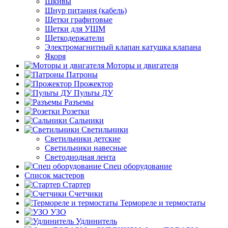
Шкивы
Шнур питания (кабель)
Щетки графитовые
Щетки для УШМ
Щеткодержатели
Электромагнитный клапан катушка клапана
Якоря
Моторы и двигателя
Патроны
Прожектор
Пульты ДУ
Разъемы
Розетки
Сальники
Светильники
Светильники детские
Светильники навесные
Светодиодная лента
Спец оборудование
Список мастеров
Стартер
Счетчики
Термореле и термостаты
УЗО
Удлинитель