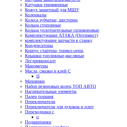
Катушки триммерные
Кожух защитный для МШУ
Коленвалы
Колеса зубчатые, шестерни
Кольца стопорные
Кольца уплотнительные силиконовые
Комплектующие АТАКА (Оптимист)
комплектующие запчасти к станку
Конденсаторы
Корпус стартера, тормоз цепи,
Крышки топливные,масляные
Лесдревконсалт
Манометры
Масла, смазки и клей С
Ц
Маховики
Набор резиновых колец ТОП АВТО
Нагревательные элементы
Палец поршня
Переключатели
Переключатели для духовок и плит
Переходники с
ц
Подшипники