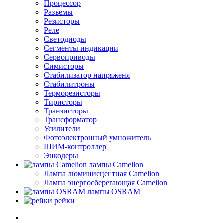
Процессор
Разъемы
Резисторы
Реле
Светодиоды
Сегменты индикации
Сервоприводы
Симисторы
Стабилизатор напряженя
Стабилитроны
Терморезисторы
Тиристоры
Транзисторы
Трансформатор
Усилители
Фотоэлектронный умножитель
ШИМ-контроллер
Энкодеры
лампы Camelion
Лампа люминисцентная Сamelion
Лампа энергосберегающая Сamelion
лампы OSRAM
рейки