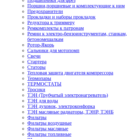
Подшипники для фрез
Поршни,поршневые и комплектующие к ним
Предохранители
Прокладки и наборы прокладок
Редуктора к триммеру
Ремкомплекты к патронам
Ремни к электро-бензоинструментам, станкам,
бетономешалкам
Ротор-Якорь
Сальники для мотопомп
Свечи
Стартера
Статоры
Тепловая защита двигателя компрессора
Термопары
ТЕРМОСТАТЫ
Тросики
ТЭН (Трубчатый электронагреватель)
ТЭН для воды
ТЭН духовок, электроконфорка
ТЭН масляные радиаторы, ТЭНР, ТЭНБ
Фильтры
Фильтры воздушные
Фильтры масляные
Фильтры топливные