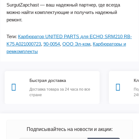
SurgutZapchast — ваш надежный партнер, где всегда
можно найти комплектующие и получить надежный
ремонт.
Теги:
Карбюратор UNITED PARTS для ECHO SRM210 RB-
K75 A021000723
,
90-0054
,
ООО Эл-ком
,
Карбюраторы и
ремкомплекты
Быстрая доставка
Кл
Доставка товара за 24 часа по все
По
стране
24
Подписывайтесь на новости и акции: